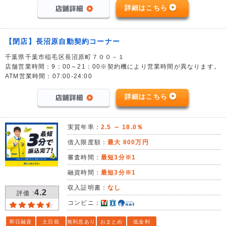
詳細はこちら
【閉店】長沼原自動契約コーナー
千葉県千葉市稲毛区長沼原町７００－１
店舗営業時間：9：00～21：00※契約機により営業時間が異なります。
ATM営業時間：07:00-24:00
詳細はこちら
実質年率：
2.5 ～ 18.0％
借入限度額：
最大 800万円
審査時間：
最短3分※1
融資時間：
最短3分※1
収入証明書：
なし
4.2
評価 :
コンビニ：
即日融資
土日祝
無利息あり
おまとめ
低金利