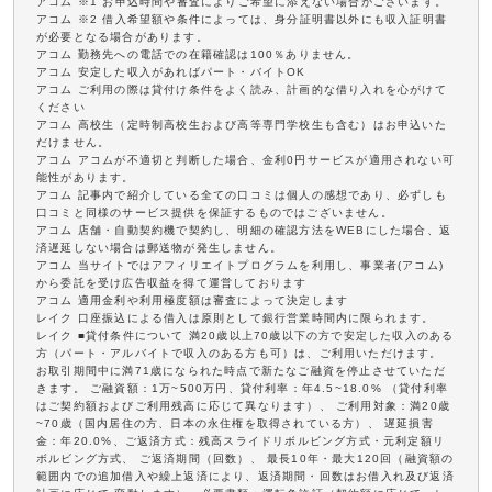
アコム ※1 お申込時間や審査によりご希望に添えない場合がございます。
アコム ※2 借入希望額や条件によっては、身分証明書以外にも収入証明書
が必要となる場合があります。
アコム 勤務先への電話での在籍確認は100％ありません。
アコム 安定した収入があればパート・バイトOK
アコム ご利用の際は貸付け条件をよく読み、計画的な借り入れを心がけて
ください
アコム 高校生（定時制高校生および高等専門学校生も含む）はお申込いた
だけません。
アコム アコムが不適切と判断した場合、金利0円サービスが適用されない可
能性があります。
アコム 記事内で紹介している全ての口コミは個人の感想であり、必ずしも
口コミと同様のサービス提供を保証するものではございません。
アコム 店舗・自動契約機で契約し、明細の確認方法をWEBにした場合、返
済遅延しない場合は郵送物が発生しません。
アコム 当サイトではアフィリエイトプログラムを利用し、事業者(アコム)
から委託を受け広告収益を得て運営しております
アコム 適用金利や利用極度額は審査によって決定します
レイク 口座振込による借入は原則として銀行営業時間内に限られます。
レイク ■貸付条件について 満20歳以上70歳以下の方で安定した収入のある
方（パート・アルバイトで収入のある方も可）は、ご利用いただけます。
お取引期間中に満71歳になられた時点で新たなご融資を停止させていただ
きます。 ご融資額：1万~500万円、貸付利率：年4.5~18.0% （貸付利率
はご契約額およびご利用残高に応じて異なります）、 ご利用対象：満20歳
~70歳（国内居住の方、日本の永住権を取得されている方）、 遅延損害
金：年20.0%、ご返済方式：残高スライドリボルビング方式・元利定額リ
ボルビング方式、 ご返済期間（回数）、 最長10年・最大120回（融資額の
範囲内での追加借入や繰上返済により、返済期間・回数はお借入れ及び返済