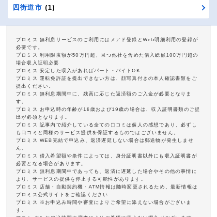
四街道市
(1)
プロミス 無利息サービスのご利用にはメアド登録とWeb明細利用の登録が
必要です。
プロミス 利用限度額が50万円超、且つ他社を含めた借入総額100万円超の
場合収入証明必要
プロミス 安定した収入があればパート・バイトOK
プロミス 運転免許証を提出できない方は、顔写真付きの本人確認書類をご
提出ください。
プロミス 無利息期間中に、残高に応じた返済額のご入金が必要となりま
す。
プロミス お申込時の年齢が18歳および19歳の場合は、収入証明書類のご提
出が必須となります。
プロミス 記事内で紹介している全ての口コミは個人の感想であり、必ずし
も口コミと同様のサービス提供を保証するものではございません。
プロミス WEB完結で申込み、返済遅延しない場合は郵送物が発生しませ
ん。
プロミス 借入希望額や条件によっては、身分証明書以外にも収入証明書が
必要となる場合があります。
プロミス 無利息期間中であっても、返済に遅延した場合やその他の事情に
より、サービスの提供を停止する可能性があります。
プロミス 店舗・自動契約機・ATM情報は随時変更されるため、最新情報は
プロミス公式サイトをご確認ください
プロミス ※お申込み時間や審査によりご希望に添えない場合がございま
す。