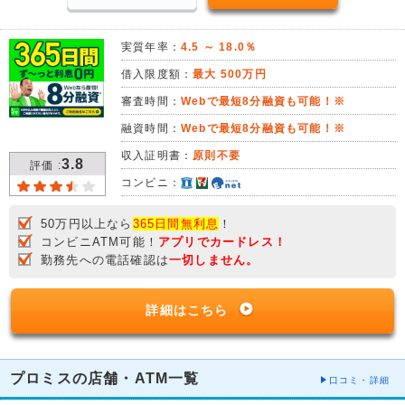
実質年率：
4.5 ～ 18.0％
借入限度額：
最大 500万円
審査時間：
Webで最短8分融資も可能！※
融資時間：
Webで最短8分融資も可能！※
収入証明書：
原則不要
3.8
評価 :
コンビニ：
50万円以上なら
365日間無利息
！
コンビニATM可能！
アプリでカードレス！
勤務先への電話確認は
一切しません。
詳細はこちら
プロミスの店舗・ATM一覧
口コミ・詳細