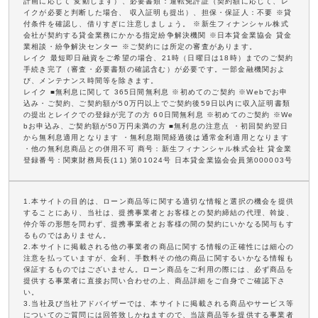
計画に応じて 変動します）、必要書類：運転免許証（契約額に応じて、レ
イクが必要と判断した場合、 収入証明も提出）、担保・保証人：不要 ※貸
付条件を確認し、借りすぎに注意しましょう。 ※新生フィナンシャル株式
会社が契約する貸金業務にかかる指定紛争解決機関 ※日本貸金業協会 貸金
業相談・紛争解決センター ※ご契約には所定の審査があります。
レイク 最短即日融資をご希望の場合、21時（日曜日は18時）までのご契約
手続き完了（審査・必要書類の確認含む）が必要です。一部金融機関およ
び、メンテナンス時間等を除きます。
レイク ■無利息に関して 365日間無利息 ※初めてのご契約 ※Webでお申
込み・ご契約、ご契約額が50万円以上でご契約後59日以内に収入証明書類
の提出とレイクでの登録が完了の方 60日間無利息 ※初めてのご契約 ※We
bお申込み、ご契約額が50万円未満の方 ■無利息の注意点 ・初回契約翌日
から無利息適用となります ・無利息期間経過後は通常金利適用となります
・他の無利息商品との併用不可 商号：新生フィナンシャル株式会社 貸金業
登録番号：関東財務局長(11) 第01024号 日本貸金業協会会員第000003号
1.本サイトの目的は、ローン商品等に関する適切な情報と選択の機会を提供
することにあり、当社は、提携事業者とお客様との契約締結の代理、斡旋、
仲介等の形態を問わず、提携事業者とお客様の間の契約にいかなる関与もす
るものではありません。
2.本サイトに掲載される他の事業者の商品に関する情報の正確性には細心の
注意を払っていますが、金利、手数料その他の商品に関するいかなる情報も
保証するものではございません。ローン商品をご利用の際には、必ず商品を
提供する事業者に直接お問い合わせの上、商品詳細をご自身でご確認下さ
い。
3.当社及び当社アドバイザーでは、本サイトに掲載される商品やサービス等
についてのご質問には回答致しかねますので、当該商品等を提供する事業者