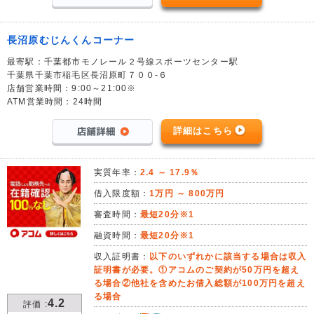
長沼原むじんくんコーナー
最寄駅：千葉都市モノレール２号線スポーツセンター駅
千葉県千葉市稲毛区長沼原町７００-６
店舗営業時間：9:00～21:00※
ATM営業時間：24時間
詳細はこちら
実質年率：
2.4 ～ 17.9％
借入限度額：
1万円 ～ 800万円
審査時間：
最短20分※1
融資時間：
最短20分※1
収入証明書：
以下のいずれかに該当する場合は収入
証明書が必要。①アコムのご契約が50万円を超え
る場合②他社を含めたお借入総額が100万円を超え
る場合
4.2
評価 :