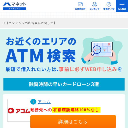
【コンテンツの広告表記に関して】
本コンテンツには、紹介している商品・商材の広告（リンク）を含む場合がありま
す。 これらの広告を経由して読者が企業ホームページを訪れ、成約が発生すると弊
社に対して企業から紹介報酬が支払われるという収益モデルです。 ただし、特定の
商品を根拠なくPRするものではなく、当編集部の調査／ユーザーへの口コミ収集な
どに基づき、公平性を担保した情報提供を行っています。
>提携企業一覧
1
アコム
勤務先への
在籍確認連絡100%なし
詳細はこちら