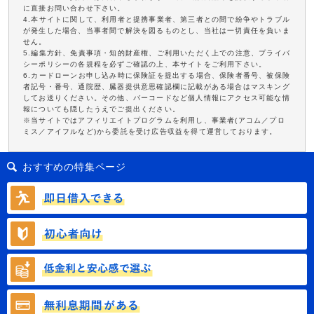
に直接お問い合わせ下さい。
4.本サイトに関して、利用者と提携事業者、第三者との間で紛争やトラブル
が発生した場合、当事者間で解決を図るものとし、当社は一切責任を負いま
せん。
5.編集方針、免責事項・知的財産権、ご利用いただく上での注意、プライバ
シーポリシーの各規程を必ずご確認の上、本サイトをご利用下さい。
6.カードローンお申し込み時に保険証を提出する場合、保険者番号、被保険
者記号・番号、通院歴、臓器提供意思確認欄に記載がある場合はマスキング
してお送りください。その他、バーコードなど個人情報にアクセス可能な情
報についても隠したうえでご提出ください。
※当サイトではアフィリエイトプログラムを利用し、事業者(アコム／プロ
ミス／アイフルなど)から委託を受け広告収益を得て運営しております。
おすすめの特集ページ