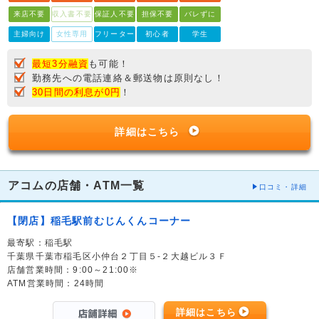
来店不要
収入書不要
保証人不要
担保不要
バレずに
主婦向け
女性専用
フリーター
初心者
学生
最短3分融資
も可能！
勤務先への電話連絡＆郵送物は原則なし！
30日間の利息が0円
！
詳細はこちら
アコムの店舗・ATM一覧
口コミ・詳細
【閉店】稲毛駅前むじんくんコーナー
最寄駅：稲毛駅
千葉県千葉市稲毛区小仲台２丁目５-２大越ビル３Ｆ
店舗営業時間：9:00～21:00※
ATM営業時間：24時間
詳細はこちら