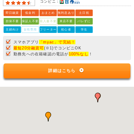
コンビニ：
即日融資
低金利
おまとめ
無利息あり
土日祝
担保不要
保証人不要
収入書不要
来店不要
バレずに
主婦向け
女性専用
フリーター
初心者
学生
スマホアプリ
「myac」で完結！
最短20分融資可
(※1)でコンビニOK
勤務先への在籍確認の電話が
100%なし
！
詳細はこちら