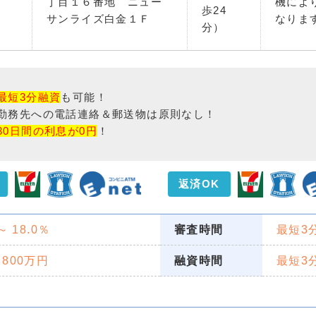
丁目１６番地 ニュー
機によ
歩24
サンライズ白金１Ｆ
なりま
分）
最短3分融資
も可能！
勤務先への電話連絡＆郵送物は原則なし！
30日間の利息が0円
！
返済OK
 ～ 18.0％
審査時間
最短3
 800万円
融資時間
最短3