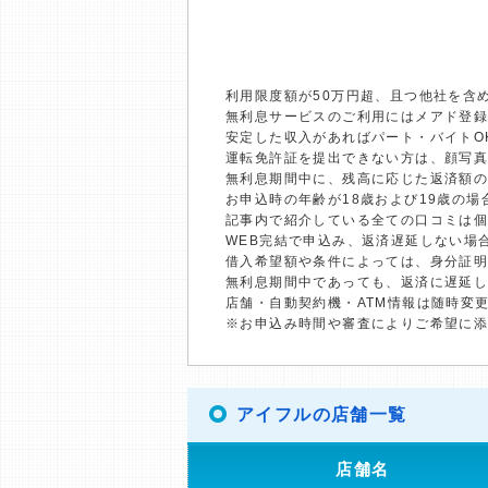
利用限度額が50万円超、且つ他社を含
無利息サービスのご利用にはメアド登録
安定した収入があればパート・バイトO
運転免許証を提出できない方は、顔写
無利息期間中に、残高に応じた返済額
お申込時の年齢が18歳および19歳の
記事内で紹介している全ての口コミは
WEB完結で申込み、返済遅延しない場
借入希望額や条件によっては、身分証
無利息期間中であっても、返済に遅延
店舗・自動契約機・ATM情報は随時変
※お申込み時間や審査によりご希望に
アイフルの店舗一覧
店舗名