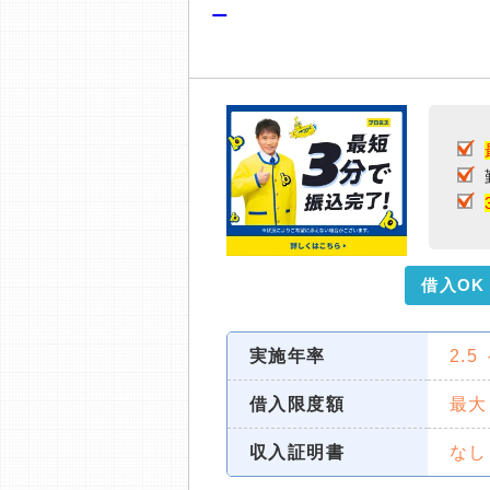
ー
借入OK
実施年率
2.5
借入限度額
最大
収入証明書
なし