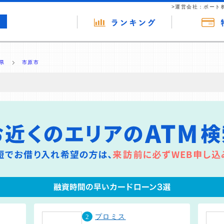
>運営会社：ポート
県
市原市
の広告（リンク）を含む場合があります。 これらの広告を経由して読者
るという収益モデルです。 ただし、特定の商品を根拠なくPRするもので
報提供を行っています。
2
プロミス