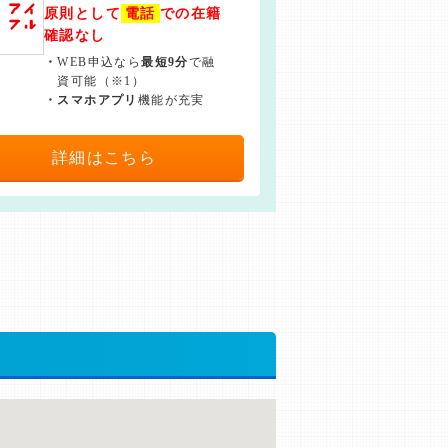
原則として
電話
での在籍
確認なし
・
WEB申込なら
最短9分
で融
資可能（※1）
・
スマホアプリ
機能が充実
詳細はこちら