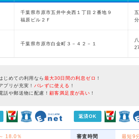
千葉県市原市五井中央西１丁目２番地９
福原ビル２Ｆ
千葉県市原市白金町３－４２－１
2
はじめての利用なら
最大30日間の利息ゼロ
！
アプリが充実！
バレずに使える
！
電話や郵送物に配慮！
顧客満足度が高い
！
返済OK
 ～ 18.0％
審査時間
最短9