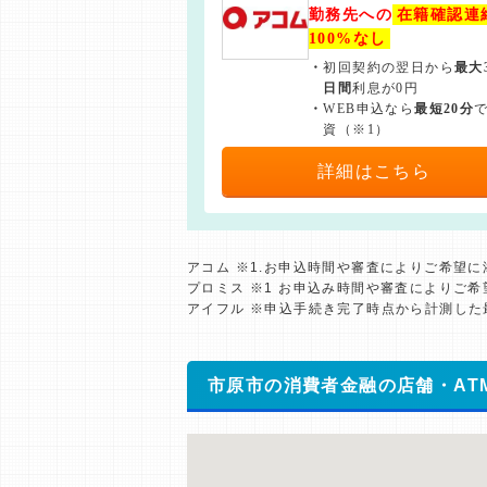
勤務先への
在籍確認連
100%なし
・
初回契約の翌日から
最大
日間
利息が0円
・
WEB申込なら
最短20分
資（※1）
詳細はこちら
アコム ※1.お申込時間や審査によりご希望
プロミス ※1 お申込み時間や審査によりご
アイフル ※申込手続き完了時点から計測し
市原市の消費者金融の店舗・AT