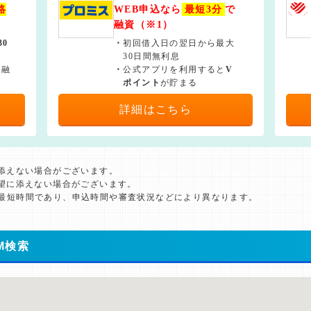
絡
WEB申込なら
最短3分
で
融資（※1）
30
・
初回借入日の翌日から最大
30日間無利息
で融
・
公式アプリを利用すると
V
ポイント
が貯まる
詳細はこちら
に添えない場合がございます。
希望に添えない場合がございます。
た最短時間であり、申込時間や審査状況などにより異なります。
M検索