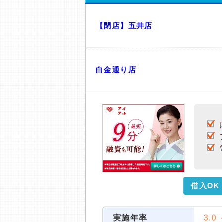
【閉店】五井店
白金通り店
借入OK
実施年率
3.0