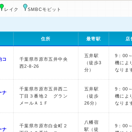
レイク
SMBCモビット
住所
最寄駅
店
五井駅
9：00
約コ
千葉県市原市五井中央
（徒歩3
機によ
西2-8-26
分）
なりま
千葉県市原市五井西二
五井駅
9：00
ーナ
丁目３番地２ グラン
（徒歩
機によ
メールＡ１Ｆ
26分）
なりま
八幡宿
千葉県市原市白金町２
9：00
ーナ
駅（徒