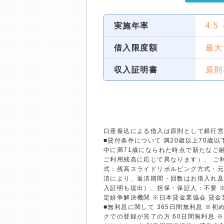
実施年率
4.5
借入限度額
最大
収入証明書
原則
口座振込による借入は原則として銀行
■貸付条件について 満20歳以上70
中に満71歳になられた時点で新たなご融
ご利用残高に応じて異なります）、 ご利
式：残高スライドリボルビング方式・元
済により、返済期間・回数はお借入れ及
入証明も提出）、担保・保証人：不要 
定紛争解決機関 ※日本貸金業協会 貸
■無利息に関して 365日間無利息 ※
クでの登録が完了の方 60日間無利息 