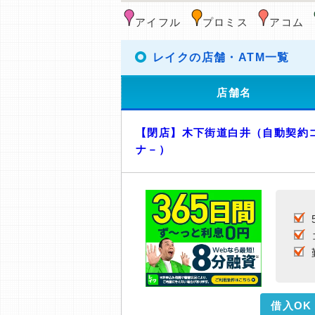
アイフル
プロミス
アコム
レイクの店舗・ATM一覧
店舗名
【閉店】木下街道白井（自動契約
ナ－）
借入OK