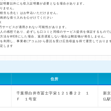
分証明書以外にも収入証明書が必要となる場合があります。
ありません。
学校生も含む）はお申込いただけません。
計画的な借り入れを心がけてください
K
円サービスが適用されない可能性があります。
個人の感想であり、必ずしも口コミと同様のサービス提供を保証するもので
方法をWEBにした場合、返済遅延しない場合は郵送物が発生しません。
を利用し、事業者(アコム)から委託を受け広告収益を得て運営しておりま
決定します
住所
千葉県白井市冨士字栄１２１番２２ １
新
Ｆ １号室
仏