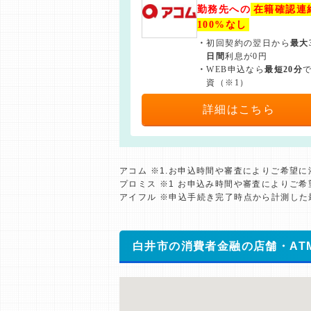
勤務先への
在籍確認連
100%なし
・
初回契約の翌日から
最大
日間
利息が0円
・
WEB申込なら
最短20分
資（※1）
詳細はこちら
アコム ※1.お申込時間や審査によりご希望
プロミス ※1 お申込み時間や審査によりご
アイフル ※申込手続き完了時点から計測し
白井市の消費者金融の店舗・AT