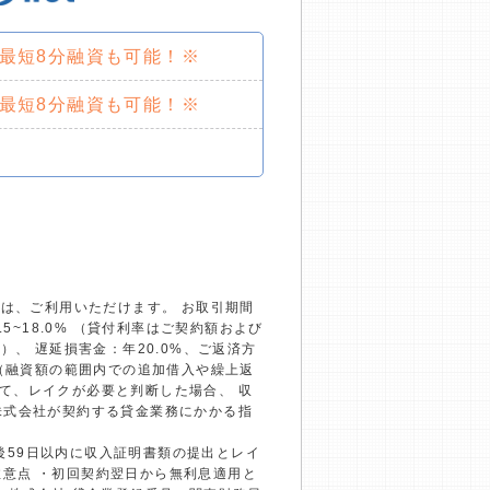
で最短8分融資も可能！※
で最短8分融資も可能！※
）は、ご利用いただけます。 お取引期間
~18.0% （貸付利率はご契約額および
、 遅延損害金：年20.0%、ご返済方
回（融資額の範囲内での追加借入や繰上返
て、レイクが必要と判断した場合、 収
株式会社が契約する貸金業務にかかる指
約後59日以内に収入証明書類の提出とレイ
の注意点 ・初回契約翌日から無利息適用と