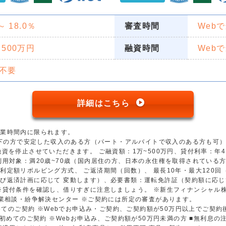
 ～ 18.0％
審査時間
Web
 500万円
融資時間
Web
不要
詳細はこちら
営業時間内に限られます。
歳以下の方で安定した収入のある方（パート・アルバイトで収入のある方も可
資を停止させていただきます。 ご融資額：1万~500万円、貸付利率：年4.5
用対象：満20歳~70歳（国内居住の方、日本の永住権を取得されている方）
利定額リボルビング方式、 ご返済期間（回数）、 最長10年・最大120
び返済計画に応じて 変動します）、必要書類：運転免許証（契約額に応じ
※貸付条件を確認し、借りすぎに注意しましょう。 ※新生フィナンシャル
金業相談・紛争解決センター ※ご契約には所定の審査があります。
初めてのご契約 ※Webでお申込み・ご契約、ご契約額が50万円以上でご契
※初めてのご契約 ※Webお申込み、ご契約額が50万円未満の方 ■無利息