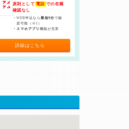
原則として
電話
での在籍
確認なし
・
WEB申込なら
最短9分
で融
資可能（※1）
・
スマホアプリ
機能が充実
詳細はこちら