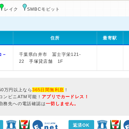
レイク
SMBCモビット
住所
最寄駅
コ－
千葉県白井市 冨士字栄121-
22 手塚貸店舗 1F
50万円以上なら
365日間無利息
！
コンビニATM可能！
アプリでカードレス！
勤務先への電話確認は
一切しません。
返済OK