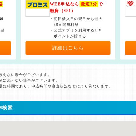
絡
WEB申込なら
最短3分
で
融資（※1）
30
・
初回借入日の翌日から最大
30日間無利息
で融
・
公式アプリを利用すると
V
ポイント
が貯まる
詳細はこちら
に添えない場合がございます。
希望に添えない場合がございます。
た最短時間であり、申込時間や審査状況などにより異なります。
M検索