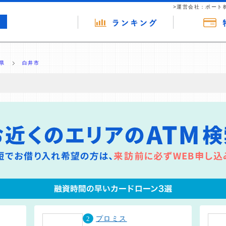
>運営会社：ポート
県
白井市
の広告（リンク）を含む場合があります。 これらの広告を経由して読者
るという収益モデルです。 ただし、特定の商品を根拠なくPRするもので
報提供を行っています。
2
プロミス