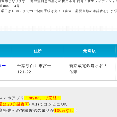
利適用となります ・他の無利息商品との併用不可 商号：新生フィナンシャ
第000003号
日曜日は18時）までのご契約手続き完了（審査・必要書類の確認含む）が
住所
最寄駅
コー
千葉県白井市冨士
新京成電鉄鎌ヶ谷大
121-22
仏駅
スマホアプリ
「myac」で完結！
最短20分融資可
(※1)でコンビニOK
勤務先への在籍確認の電話が
100%なし
！