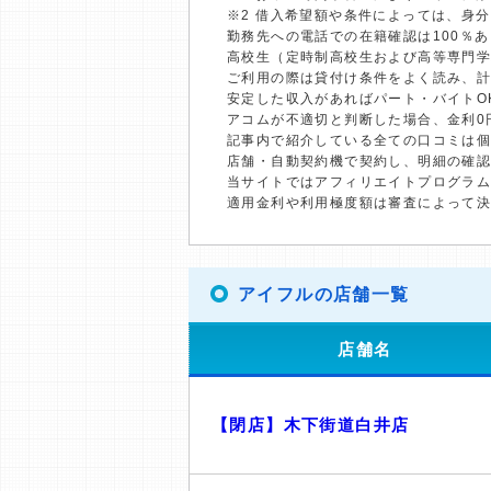
※2 借入希望額や条件によっては、身
勤務先への電話での在籍確認は100％
高校生（定時制高校生および高等専門
ご利用の際は貸付け条件をよく読み、
安定した収入があればパート・バイトO
アコムが不適切と判断した場合、金利0
記事内で紹介している全ての口コミは
店舗・自動契約機で契約し、明細の確認
当サイトではアフィリエイトプログラム
適用金利や利用極度額は審査によって
アイフルの店舗一覧
店舗名
【閉店】木下街道白井店