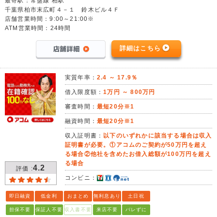
最寄駅：常盤線 柏駅
千葉県柏市末広町４－１ 鈴木ビル４Ｆ
店舗営業時間：9:00～21:00※
ATM営業時間：24時間
詳細はこちら
実質年率：
2.4 ～ 17.9％
借入限度額：
1万円 ～ 800万円
審査時間：
最短20分※1
融資時間：
最短20分※1
収入証明書：
以下のいずれかに該当する場合は収入
証明書が必要。①アコムのご契約が50万円を超え
る場合②他社を含めたお借入総額が100万円を超え
る場合
4.2
評価 :
コンビニ：
即日融資
低金利
おまとめ
無利息あり
土日祝
担保不要
保証人不要
収入書不要
来店不要
バレずに