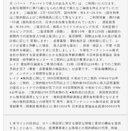
方（パート・アルバイトで収入のある方も可）は、ご利用いただけます。
お取引期間中に満71歳になられた時点で新たなご融資を停止させていただ
きます。 ご融資額：1万~500万円、貸付利率：年4.5~18.0% （貸付利率
はご契約額およびご利用残高に応じて異なります）、 ご利用対象：満20歳
~70歳（国内居住の方、日本の永住権を取得されている方）、 遅延損害
金：年20.0%、ご返済方式：残高スライドリボルビング方式・元利定額リ
ボルビング方式、 ご返済期間（回数）、 最長10年・最大120回（融資額の
範囲内での追加借入や繰上返済により、返済期間・回数はお借入れ及び返済
計画に応じて 変動します）、必要書類：運転免許証（契約額に応じて、レ
イクが必要と判断した場合、 収入証明も提出）、担保・保証人：不要 ※貸
付条件を確認し、借りすぎに注意しましょう。 ※新生フィナンシャル株式
会社が契約する貸金業務にかかる指定紛争解決機関 ※日本貸金業協会 貸金
業相談・紛争解決センター ※ご契約には所定の審査があります。
レイク 最短即日融資をご希望の場合、21時（日曜日は18時）までのご契約
手続き完了（審査・必要書類の確認含む）が必要です。一部金融機関およ
び、メンテナンス時間等を除きます。
レイク ■無利息に関して 365日間無利息 ※初めてのご契約 ※Webでお申
込み・ご契約、ご契約額が50万円以上でご契約後59日以内に収入証明書類
の提出とレイクでの登録が完了の方 60日間無利息 ※初めてのご契約 ※We
bお申込み、ご契約額が50万円未満の方 ■無利息の注意点 ・初回契約翌日
から無利息適用となります ・無利息期間経過後は通常金利適用となります
・他の無利息商品との併用不可 商号：新生フィナンシャル株式会社 貸金業
登録番号：関東財務局長(11) 第01024号 日本貸金業協会会員第000003号
1.本サイトの目的は、ローン商品等に関する適切な情報と選択の機会を提供
することにあり、当社は、提携事業者とお客様との契約締結の代理、斡旋、