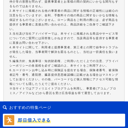
仲介等の形態を問わず、提携事業者とお客様の間の契約にいかなる関与もす
るものではありません。
2.本サイトに掲載される他の事業者の商品に関する情報の正確性には細心の
注意を払っていますが、金利、手数料その他の商品に関するいかなる情報も
保証するものではございません。ローン商品をご利用の際には、必ず商品を
提供する事業者に直接お問い合わせの上、商品詳細をご自身でご確認下さ
い。
3.当社及び当社アドバイザーでは、本サイトに掲載される商品やサービス等
についてのご質問には回答致しかねますので、当該商品等を提供する事業者
に直接お問い合わせ下さい。
4.本サイトに関して、利用者と提携事業者、第三者との間で紛争やトラブル
が発生した場合、当事者間で解決を図るものとし、当社は一切責任を負いま
せん。
5.編集方針、免責事項・知的財産権、ご利用いただく上での注意、プライバ
シーポリシーの各規程を必ずご確認の上、本サイトをご利用下さい。
6.カードローンお申し込み時に保険証を提出する場合、保険者番号、被保険
者記号・番号、通院歴、臓器提供意思確認欄に記載がある場合はマスキング
してお送りください。その他、バーコードなど個人情報にアクセス可能な情
報についても隠したうえでご提出ください。
※当サイトではアフィリエイトプログラムを利用し、事業者(アコム／プロ
ミス／アイフルなど)から委託を受け広告収益を得て運営しております。
おすすめの特集ページ