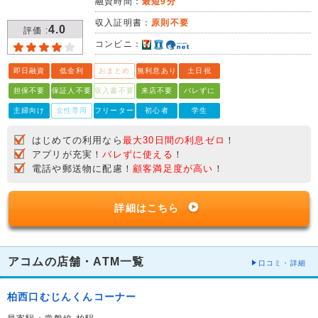
融資時間：
最短9分
収入証明書：
原則不要
4.0
評価 :
コンビニ：
即日融資
低金利
おまとめ
無利息あり
土日祝
担保不要
保証人不要
収入書不要
来店不要
バレずに
主婦向け
女性専用
フリーター
初心者
学生
はじめての利用なら
最大30日間の利息ゼロ
！
アプリが充実！
バレずに使える
！
電話や郵送物に配慮！
顧客満足度が高い
！
詳細はこちら
アコムの店舗・ATM一覧
口コミ・詳細
柏西口むじんくんコーナー