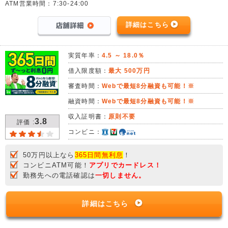
ATM営業時間：7:30-24:00
詳細はこちら
実質年率：
4.5 ～ 18.0％
借入限度額：
最大 500万円
審査時間：
Webで最短8分融資も可能！※
融資時間：
Webで最短8分融資も可能！※
収入証明書：
原則不要
3.8
評価 :
コンビニ：
50万円以上なら
365日間無利息
！
コンビニATM可能！
アプリでカードレス！
勤務先への電話確認は
一切しません。
詳細はこちら