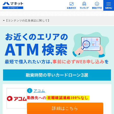
【コンテンツの広告表記に関して】
本コンテンツには、紹介している商品・商材の広告（リンク）を含む場合がありま
す。 これらの広告を経由して読者が企業ホームページを訪れ、成約が発生すると弊
社に対して企業から紹介報酬が支払われるという収益モデルです。 ただし、特定の
商品を根拠なくPRするものではなく、当編集部の調査／ユーザーへの口コミ収集な
どに基づき、公平性を担保した情報提供を行っています。
>提携企業一覧
1
アコム
勤務先への
在籍確認連絡100%なし
詳細はこちら