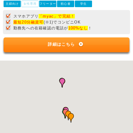
主婦向け
女性専用
フリーター
初心者
学生
スマホアプリ
「myac」で完結！
最短20分融資可
(※1)でコンビニOK
勤務先への在籍確認の電話が
100%なし
！
詳細はこちら