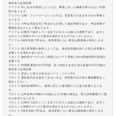
場合収入証明必要
アイフル 申し込みの状況によっては、希望に沿った融資を得られない可能
性があります。
アイフル 主婦・フリーターといった方は、安定収入がある方のみが対象と
なります。
アイフル ※申込手続き完了時点から計測した最短時間であり、申込時間や
審査状況などにより異なります。
アイフル 記事内で紹介している全ての口コミは個人の感想であり、必ずし
も口コミと同様のサービス提供を保証するものではございません。
アイフル WEB完結で申込み、返済遅延しない場合は郵送物が発生しませ
ん。
アイフル 借入希望額や条件によっては、身分証明書以外にも収入証明書が
必要となる場合があります。
プロミス 無利息サービスのご利用にはメアド登録とWeb明細利用の登録が
必要です。
プロミス 利用限度額が50万円超、且つ他社を含めた借入総額100万円超の
場合収入証明必要
プロミス 安定した収入があればパート・バイトOK
プロミス 運転免許証を提出できない方は、顔写真付きの本人確認書類をご
提出ください。
プロミス 無利息期間中に、残高に応じた返済額のご入金が必要となりま
す。
プロミス お申込時の年齢が18歳および19歳の場合は、収入証明書類のご提
出が必須となります。
プロミス 記事内で紹介している全ての口コミは個人の感想であり、必ずし
も口コミと同様のサービス提供を保証するものではございません。
プロミス WEB完結で申込み、返済遅延しない場合は郵送物が発生しませ
ん。