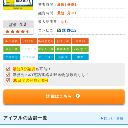
審査時間：
最短3分※1
融資時間：
最短3分※1
収入証明書：
なし
4.2
評価 :
コンビニ：
即日融資
土日祝
無利息あり
おまとめ
低金利
来店不要
収入書不要
保証人不要
担保不要
バレずに
主婦向け
女性専用
フリーター
初心者
学生
最短3分融資
も可能！
勤務先への電話連絡＆郵送物は原則なし！
30日間の利息が0円
！
詳細はこちら
アイフルの店舗一覧
口コミ・詳細