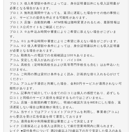
プロミス 借入希望額や条件によっては、身分証明書以外にも収入証明書が
必要となる場合があります。
プロミス 無利息期間中であっても、返済に遅延した場合やその他の事情に
より、サービスの提供を停止する可能性があります。
プロミス 店舗・自動契約機・ATM情報は随時変更されるため、最新情報は
プロミス公式サイトをご確認ください
プロミス ※お申込み時間や審査によりご希望に添えない場合がございま
す。
アコム ※1 お申込時間や審査によりご希望に添えない場合がございます。
アコム ※2 借入希望額や条件によっては、身分証明書以外にも収入証明書
が必要となる場合があります。
アコム 勤務先への電話での在籍確認は100％ありません。
アコム 安定した収入があればパート・バイトOK
アコム 高校生（定時制高校生および高等専門学校生も含む）はお申込いた
だけません。
アコム ご利用の際は貸付け条件をよく読み、計画的な借り入れを心がけて
ください
アコム アコムが不適切と判断した場合、金利0円サービスが適用されない可
能性があります。
アコム 記事内で紹介している全ての口コミは個人の感想であり、必ずしも
口コミと同様のサービス提供を保証するものではございません。
アコム 店舗・自動契約機で契約し、明細の確認方法をWEBにした場合、返
済遅延しない場合は郵送物が発生しません。
アコム 当サイトではアフィリエイトプログラムを利用し、事業者(アコム)
から委託を受け広告収益を得て運営しております
アコム 適用金利や利用極度額は審査によって決定します
レイク 口座振込による借入は原則として銀行営業時間内に限られます。
レイク ■貸付条件について 満20歳以上70歳以下の方で安定した収入のある