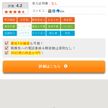
収入証明書：
なし
4.2
評価 :
コンビニ：
即日融資
土日祝
無利息あり
おまとめ
低金利
来店不要
収入書不要
保証人不要
担保不要
バレずに
主婦向け
女性専用
フリーター
初心者
学生
最短3分融資
も可能！
勤務先への電話連絡＆郵送物は原則なし！
30日間の利息が0円
！
詳細はこちら