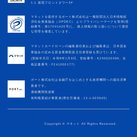
マネットカードローンの編集責任者および編集者は、日本貸金
業協会の定める貸金業務取扱主任者登録を受けています。
(登録年月日：令和8年1月9日、登録番号：K250020096、合
格証書番号：F241000177)
ポート株式会社は金融庁をはじめとする政府機関への届出済事
業者です。
適格機関投資家
有料職業紹介事業者(厚生労働省：13-ﾕ-305645)