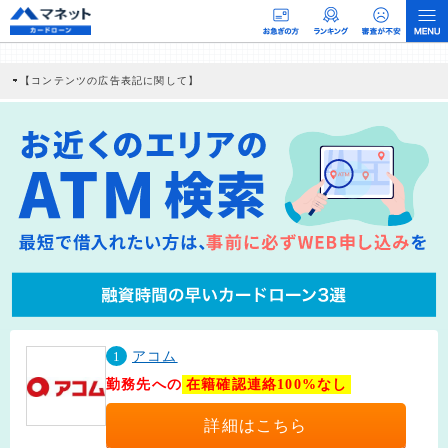
【コンテンツの広告表記に関して】
本コンテンツには、紹介している商品・商材の広告（リンク）を含む場合がありま
す。 これらの広告を経由して読者が企業ホームページを訪れ、成約が発生すると弊
社に対して企業から紹介報酬が支払われるという収益モデルです。 ただし、特定の
商品を根拠なくPRするものではなく、当編集部の調査／ユーザーへの口コミ収集な
どに基づき、公平性を担保した情報提供を行っています。
>提携企業一覧
1
アコム
勤務先への
在籍確認連絡100%なし
詳細はこちら