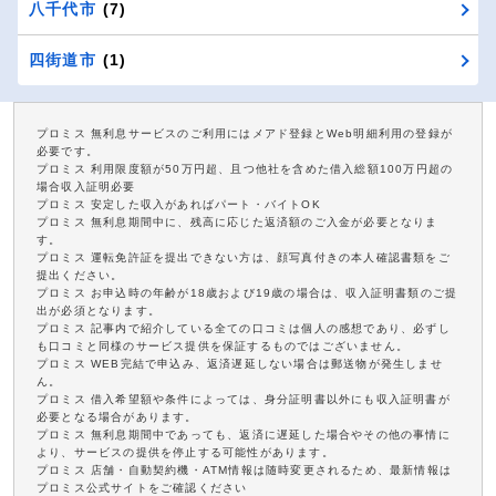
八千代市
(7)
四街道市
(1)
プロミス 無利息サービスのご利用にはメアド登録とWeb明細利用の登録が
必要です。
プロミス 利用限度額が50万円超、且つ他社を含めた借入総額100万円超の
場合収入証明必要
プロミス 安定した収入があればパート・バイトOK
プロミス 無利息期間中に、残高に応じた返済額のご入金が必要となりま
す。
プロミス 運転免許証を提出できない方は、顔写真付きの本人確認書類をご
提出ください。
プロミス お申込時の年齢が18歳および19歳の場合は、収入証明書類のご提
出が必須となります。
プロミス 記事内で紹介している全ての口コミは個人の感想であり、必ずし
も口コミと同様のサービス提供を保証するものではございません。
プロミス WEB完結で申込み、返済遅延しない場合は郵送物が発生しませ
ん。
プロミス 借入希望額や条件によっては、身分証明書以外にも収入証明書が
必要となる場合があります。
プロミス 無利息期間中であっても、返済に遅延した場合やその他の事情に
より、サービスの提供を停止する可能性があります。
プロミス 店舗・自動契約機・ATM情報は随時変更されるため、最新情報は
プロミス公式サイトをご確認ください