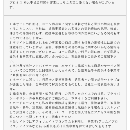
プロミス ※お申込み時間や審査によりご希望に添えない場合がございま
す。
1.本サイトの目的は、ローン商品等に関する適切な情報と選択の機会を提供
することにあり、当社は、提携事業者とお客様との契約締結の代理、斡旋、
仲介等の形態を問わず、提携事業者とお客様の間の契約にいかなる関与もす
るものではありません。
2.本サイトに掲載される他の事業者の商品に関する情報の正確性には細心の
注意を払っていますが、金利、手数料その他の商品に関するいかなる情報も
保証するものではございません。ローン商品をご利用の際には、必ず商品を
提供する事業者に直接お問い合わせの上、商品詳細をご自身でご確認下さ
い。
3.当社及び当社アドバイザーでは、本サイトに掲載される商品やサービス等
についてのご質問には回答致しかねますので、当該商品等を提供する事業者
に直接お問い合わせ下さい。
4.本サイトに関して、利用者と提携事業者、第三者との間で紛争やトラブル
が発生した場合、当事者間で解決を図るものとし、当社は一切責任を負いま
せん。
5.編集方針、免責事項・知的財産権、ご利用いただく上での注意、プライバ
シーポリシーの各規程を必ずご確認の上、本サイトをご利用下さい。
6.カードローンお申し込み時に保険証を提出する場合、保険者番号、被保険
者記号・番号、通院歴、臓器提供意思確認欄に記載がある場合はマスキング
してお送りください。その他、バーコードなど個人情報にアクセス可能な情
報についても隠したうえでご提出ください。
※当サイトではアフィリエイトプログラムを利用し、事業者(アコム／プロ
ミス／アイフルなど)から委託を受け広告収益を得て運営しております。