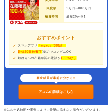
実質年率
2.4%〜17.9%
限度額
1万円〜800万円
融資時間
最短20分※1
おすすめポイント
スマホアプリ
「myac」で完結！
最短20分融資可
(※1)でコンビニOK
勤務先への在籍確認の電話が
100%なし
！
審査結果が事前に分かる!!
アコムの詳細はこちら
※1.お申込時間や審査によりご希望に添えない場合がございます。