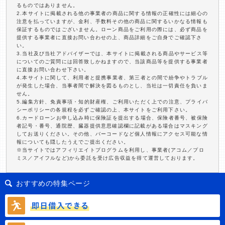
るものではありません。
2.本サイトに掲載される他の事業者の商品に関する情報の正確性には細心の
注意を払っていますが、金利、手数料その他の商品に関するいかなる情報も
保証するものではございません。ローン商品をご利用の際には、必ず商品を
提供する事業者に直接お問い合わせの上、商品詳細をご自身でご確認下さ
い。
3.当社及び当社アドバイザーでは、本サイトに掲載される商品やサービス等
についてのご質問には回答致しかねますので、当該商品等を提供する事業者
に直接お問い合わせ下さい。
4.本サイトに関して、利用者と提携事業者、第三者との間で紛争やトラブル
が発生した場合、当事者間で解決を図るものとし、当社は一切責任を負いま
せん。
5.編集方針、免責事項・知的財産権、ご利用いただく上での注意、プライバ
シーポリシーの各規程を必ずご確認の上、本サイトをご利用下さい。
6.カードローンお申し込み時に保険証を提出する場合、保険者番号、被保険
者記号・番号、通院歴、臓器提供意思確認欄に記載がある場合はマスキング
してお送りください。その他、バーコードなど個人情報にアクセス可能な情
報についても隠したうえでご提出ください。
※当サイトではアフィリエイトプログラムを利用し、事業者(アコム／プロ
ミス／アイフルなど)から委託を受け広告収益を得て運営しております。
おすすめの特集ページ