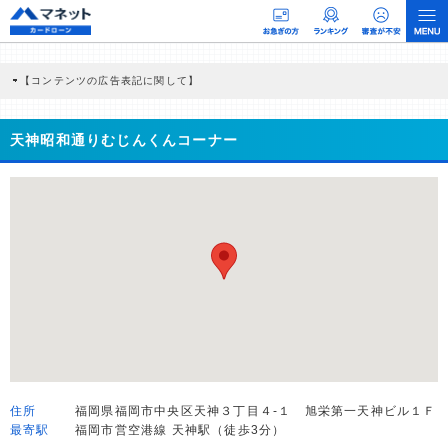
【コンテンツの広告表記に関して】
本コンテンツには、紹介している商品・商材の広告（リンク）を含む場合がありま
す。 これらの広告を経由して読者が企業ホームページを訪れ、成約が発生すると弊
社に対して企業から紹介報酬が支払われるという収益モデルです。 ただし、特定の
天神昭和通りむじんくんコーナー
商品を根拠なくPRするものではなく、当編集部の調査／ユーザーへの口コミ収集な
どに基づき、公平性を担保した情報提供を行っています。
>提携企業一覧
住所
福岡県福岡市中央区天神３丁目４-１ 旭栄第一天神ビル１Ｆ
最寄駅
福岡市営空港線 天神駅（徒歩3分）