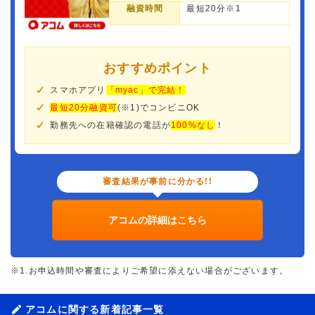
融資時間
最短20分※1
おすすめポイント
スマホアプリ
「myac」で完結！
最短20分融資可
(※1)でコンビニOK
勤務先への在籍確認の電話が
100%なし
！
審査結果が事前に分かる!!
アコムの詳細はこちら
※1.お申込時間や審査によりご希望に添えない場合がございます。
アコムに関する新着記事一覧