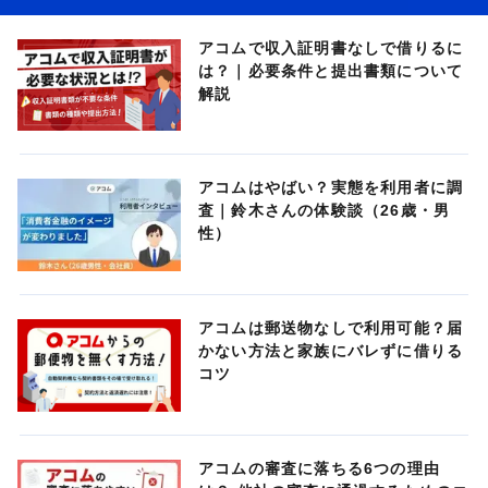
アコムで収入証明書なしで借りるに
は？｜必要条件と提出書類について
解説
アコムはやばい？実態を利用者に調
査｜鈴木さんの体験談（26歳・男
性）
アコムは郵送物なしで利用可能？届
かない方法と家族にバレずに借りる
コツ
アコムの審査に落ちる6つの理由