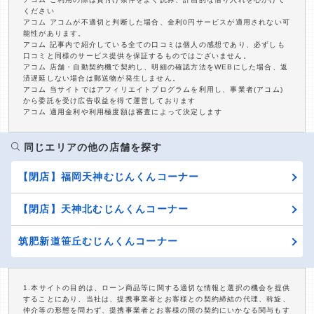
ください
アコム アコムが不適切と判断した場合、金利0円サービスが適用されない可
能性があります。
アコム 記事内で紹介している全ての口コミは個人の感想であり、必ずしも
口コミと同様のサービス提供を保証するものではございません。
アコム 店舗・自動契約機で契約し、明細の確認方法をWEBにした場合、返
済遅延しない場合は郵送物が発生しません。
アコム 当サイトではアフィリエイトプログラムを利用し、事業者(アコム)
から委託を受け広告収益を得て運営しております
アコム 適用金利や利用極度額は審査によって決定します
同じエリアの他の店舗を探す
【閉店】福岡天神むじんくんコーナー
【閉店】天神北むじんくんコーナー
筑肥新道笹丘むじんくんコーナー
1.本サイトの目的は、ローン商品等に関する適切な情報と選択の機会を提供
することにあり、当社は、提携事業者とお客様との契約締結の代理、斡旋、
仲介等の形態を問わず、提携事業者とお客様の間の契約にいかなる関与もす