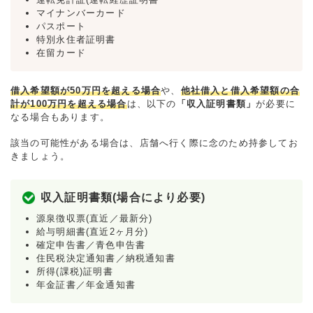
マイナンバーカード
パスポート
特別永住者証明書
在留カード
借入希望額が50万円を超える場合
や、
他社借入と借入希望額の合
計が100万円を超える場合
は、以下の
「収入証明書類」
が必要に
なる場合もあります。
該当の可能性がある場合は、店舗へ行く際に念のため持参してお
きましょう。
収入証明書類(場合により必要)
源泉徴収票(直近／最新分)
給与明細書(直近2ヶ月分)
確定申告書／青色申告書
住民税決定通知書／納税通知書
所得(課税)証明書
年金証書／年金通知書