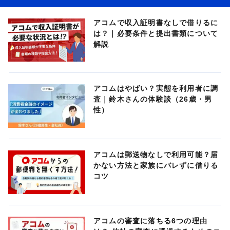
アコムで収入証明書なしで借りるに
は？｜必要条件と提出書類について
解説
アコムはやばい？実態を利用者に調
査｜鈴木さんの体験談（26歳・男
性）
アコムは郵送物なしで利用可能？届
かない方法と家族にバレずに借りる
コツ
アコムの審査に落ちる6つの理由