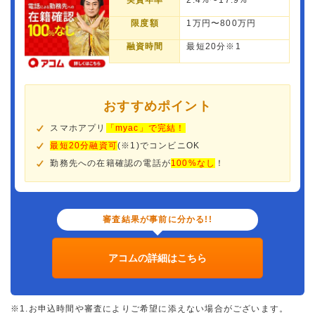
実質年率
2.4%〜17.9%
限度額
1万円〜800万円
融資時間
最短20分※1
おすすめポイント
スマホアプリ
「myac」で完結！
最短20分融資可
(※1)でコンビニOK
勤務先への在籍確認の電話が
100%なし
！
審査結果が事前に分かる!!
アコムの詳細はこちら
※1.お申込時間や審査によりご希望に添えない場合がございます。