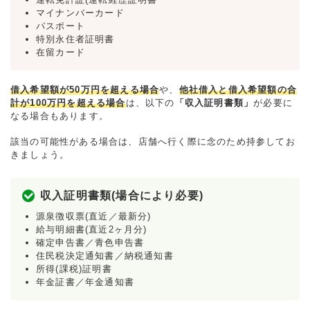
マイナンバーカード
パスポート
特別永住者証明書
在留カード
借入希望額が50万円を超える場合
や、
他社借入と借入希望額の合
計が100万円を超える場合
は、以下の
「収入証明書類」
が必要に
なる場合もあります。
該当の可能性がある場合は、店舗へ行く際に念のため持参してお
きましょう。
収入証明書類(場合により必要)
源泉徴収票(直近／最新分)
給与明細書(直近2ヶ月分)
確定申告書／青色申告書
住民税決定通知書／納税通知書
所得(課税)証明書
年金証書／年金通知書