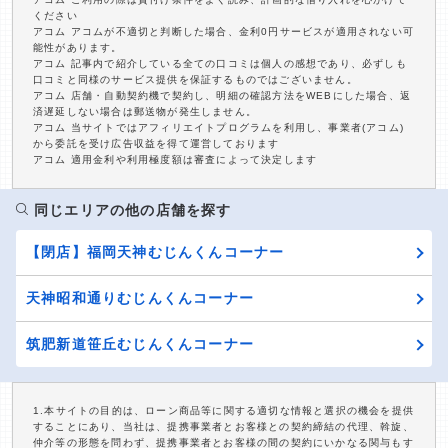
ください
アコム アコムが不適切と判断した場合、金利0円サービスが適用されない可
能性があります。
アコム 記事内で紹介している全ての口コミは個人の感想であり、必ずしも
口コミと同様のサービス提供を保証するものではございません。
アコム 店舗・自動契約機で契約し、明細の確認方法をWEBにした場合、返
済遅延しない場合は郵送物が発生しません。
アコム 当サイトではアフィリエイトプログラムを利用し、事業者(アコム)
から委託を受け広告収益を得て運営しております
アコム 適用金利や利用極度額は審査によって決定します
同じエリアの他の店舗を探す
【閉店】福岡天神むじんくんコーナー
天神昭和通りむじんくんコーナー
筑肥新道笹丘むじんくんコーナー
1.本サイトの目的は、ローン商品等に関する適切な情報と選択の機会を提供
することにあり、当社は、提携事業者とお客様との契約締結の代理、斡旋、
仲介等の形態を問わず、提携事業者とお客様の間の契約にいかなる関与もす