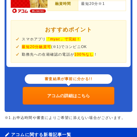
融資時間
最短20分※1
おすすめポイント
スマホアプリ
「myac」で完結！
最短20分融資可
(※1)でコンビニOK
勤務先への在籍確認の電話が
100%なし
！
審査結果が事前に分かる!!
アコムの詳細はこちら
※1.お申込時間や審査によりご希望に添えない場合がございます。
アコムに関する新着記事一覧