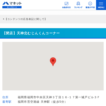
【コンテンツの広告表記に関して】
本コンテンツには、紹介している商品・商材の広告（リンク）を含む場合がありま
す。 これらの広告を経由して読者が企業ホームページを訪れ、成約が発生すると弊
社に対して企業から紹介報酬が支払われるという収益モデルです。 ただし、特定の
【閉店】天神北むじんくんコーナー
商品を根拠なくPRするものではなく、当編集部の調査／ユーザーへの口コミ収集な
どに基づき、公平性を担保した情報提供を行っています。
>提携企業一覧
住所
福岡県福岡市中央区天神３丁目１６-１７第一城戸ビル３Ｆ
最寄駅
福岡市営空港線 天神駅（徒歩5分）