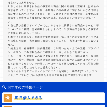
るものではありません。
2.本サイトに掲載される他の事業者の商品に関する情報の正確性には細心の
注意を払っていますが、金利、手数料その他の商品に関するいかなる情報も
保証するものではございません。ローン商品をご利用の際には、必ず商品を
提供する事業者に直接お問い合わせの上、商品詳細をご自身でご確認下さ
い。
3.当社及び当社アドバイザーでは、本サイトに掲載される商品やサービス等
についてのご質問には回答致しかねますので、当該商品等を提供する事業者
に直接お問い合わせ下さい。
4.本サイトに関して、利用者と提携事業者、第三者との間で紛争やトラブル
が発生した場合、当事者間で解決を図るものとし、当社は一切責任を負いま
せん。
5.編集方針、免責事項・知的財産権、ご利用いただく上での注意、プライバ
シーポリシーの各規程を必ずご確認の上、本サイトをご利用下さい。
6.カードローンお申し込み時に保険証を提出する場合、保険者番号、被保険
者記号・番号、通院歴、臓器提供意思確認欄に記載がある場合はマスキング
してお送りください。その他、バーコードなど個人情報にアクセス可能な情
報についても隠したうえでご提出ください。
※当サイトではアフィリエイトプログラムを利用し、事業者(アコム／プロ
ミス／アイフルなど)から委託を受け広告収益を得て運営しております。
おすすめの特集ページ