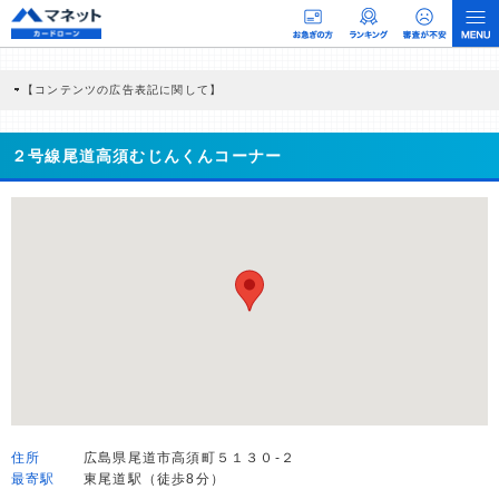
【コンテンツの広告表記に関して】
本コンテンツには、紹介している商品・商材の広告（リンク）を含む場合がありま
す。 これらの広告を経由して読者が企業ホームページを訪れ、成約が発生すると弊
社に対して企業から紹介報酬が支払われるという収益モデルです。 ただし、特定の
２号線尾道高須むじんくんコーナー
商品を根拠なくPRするものではなく、当編集部の調査／ユーザーへの口コミ収集な
どに基づき、公平性を担保した情報提供を行っています。
>提携企業一覧
住所
広島県尾道市高須町５１３０-２
最寄駅
東尾道駅（徒歩8分）