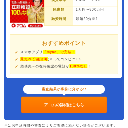
実質年率
2.4%〜17.9%
限度額
1万円〜800万円
融資時間
最短20分※1
おすすめポイント
スマホアプリ
「myac」で完結！
最短20分融資可
(※1)でコンビニOK
勤務先への在籍確認の電話が
100%なし
！
審査結果が事前に分かる!!
アコムの詳細はこちら
※1.お申込時間や審査によりご希望に添えない場合がございます。