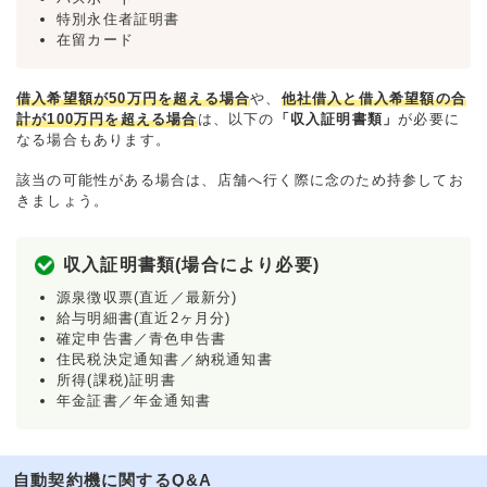
特別永住者証明書
在留カード
借入希望額が50万円を超える場合
や、
他社借入と借入希望額の合
計が100万円を超える場合
は、以下の
「収入証明書類」
が必要に
なる場合もあります。
該当の可能性がある場合は、店舗へ行く際に念のため持参してお
きましょう。
収入証明書類(場合により必要)
源泉徴収票(直近／最新分)
給与明細書(直近2ヶ月分)
確定申告書／青色申告書
住民税決定通知書／納税通知書
所得(課税)証明書
年金証書／年金通知書
自動契約機に関するQ&A