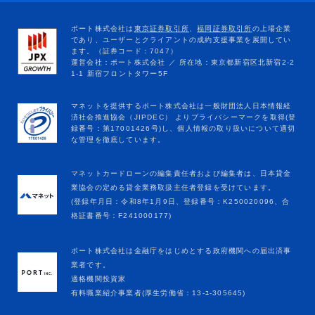
マネットカードローンの編集責任者および編集者は、日本貸金
業協会の定める貸金業務取扱主任者登録を受けています。
(登録年月日：令和8年1月9日、登録番号：K250020096、合
格証書番号：F241000177)
ポート株式会社は金融庁をはじめとする政府機関への届出済事
業者です。
適格機関投資家
有料職業紹介事業者(厚生労働省：13-ﾕ-305645)