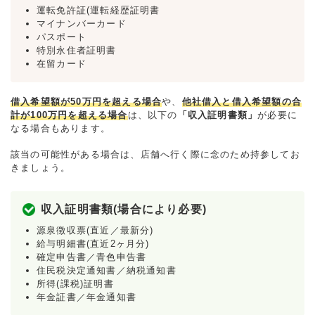
運転免許証(運転経歴証明書
マイナンバーカード
パスポート
特別永住者証明書
在留カード
借入希望額が50万円を超える場合
や、
他社借入と借入希望額の合
計が100万円を超える場合
は、以下の
「収入証明書類」
が必要に
なる場合もあります。
該当の可能性がある場合は、店舗へ行く際に念のため持参してお
きましょう。
収入証明書類(場合により必要)
源泉徴収票(直近／最新分)
給与明細書(直近2ヶ月分)
確定申告書／青色申告書
住民税決定通知書／納税通知書
所得(課税)証明書
年金証書／年金通知書