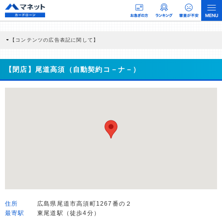
【コンテンツの広告表記に関して】
本コンテンツには、紹介している商品・商材の広告（リンク）を含む場合がありま
す。 これらの広告を経由して読者が企業ホームページを訪れ、成約が発生すると弊
社に対して企業から紹介報酬が支払われるという収益モデルです。 ただし、特定の
【閉店】尾道高須（自動契約コ－ナ－）
商品を根拠なくPRするものではなく、当編集部の調査／ユーザーへの口コミ収集な
どに基づき、公平性を担保した情報提供を行っています。
>提携企業一覧
住所
広島県尾道市高須町1267番の２
最寄駅
東尾道駅（徒歩4分）