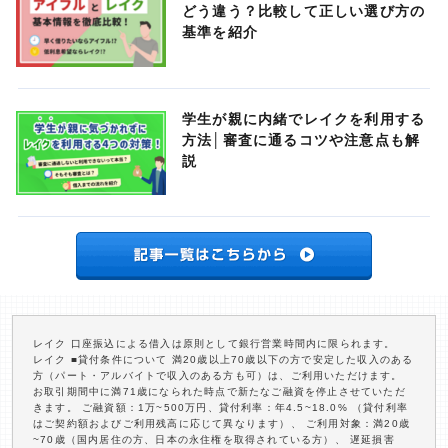
どう違う？比較して正しい選び方の
基準を紹介
学生が親に内緒でレイクを利用する
方法│審査に通るコツや注意点も解
説
レイク 口座振込による借入は原則として銀行営業時間内に限られます。
レイク ■貸付条件について 満20歳以上70歳以下の方で安定した収入のある
方（パート・アルバイトで収入のある方も可）は、ご利用いただけます。
お取引期間中に満71歳になられた時点で新たなご融資を停止させていただ
きます。 ご融資額：1万~500万円、貸付利率：年4.5~18.0% （貸付利率
はご契約額およびご利用残高に応じて異なります）、 ご利用対象：満20歳
~70歳（国内居住の方、日本の永住権を取得されている方）、 遅延損害