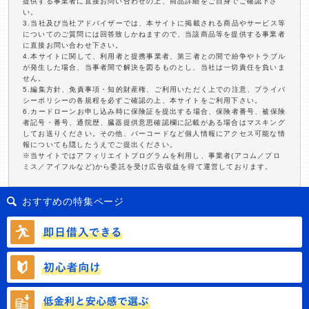
提供する事業者に直接お問い合わせの上、商品詳細をご自身でご確認下さ
い。
3.当社及び当社アドバイザーでは、本サイトに掲載される商品やサービス等
についてのご質問には回答致しかねますので、当該商品等を提供する事業者
に直接お問い合わせ下さい。
4.本サイトに関して、利用者と提携事業者、第三者との間で紛争やトラブル
が発生した場合、当事者間で解決を図るものとし、当社は一切責任を負いま
せん。
5.編集方針、免責事項・知的財産権、ご利用いただく上での注意、プライバ
シーポリシーの各規程を必ずご確認の上、本サイトをご利用下さい。
6.カードローンお申し込み時に保険証を提出する場合、保険者番号、被保険
者記号・番号、通院歴、臓器提供意思確認欄に記載がある場合はマスキング
してお送りください。その他、バーコードなど個人情報にアクセス可能な情
報についても隠したうえでご提出ください。
※当サイトではアフィリエイトプログラムを利用し、事業者(アコム／プロ
ミス／アイフルなど)から委託を受け広告収益を得て運営しております。
おすすめの特集ページ