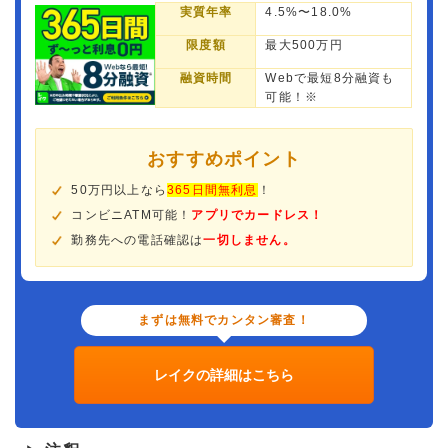
実質年率
4.5%〜18.0%
限度額
最大500万円
融資時間
Webで最短8分融資も
可能！※
おすすめポイント
50万円以上なら
365日間無利息
！
コンビニATM可能！
アプリでカードレス！
勤務先への電話確認は
一切しません。
まずは無料でカンタン審査！
レイクの詳細はこちら