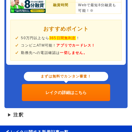
融資時間
Webで最短8分融資も
可能！※
おすすめポイント
50万円以上なら
365日間無利息
！
コンビニATM可能！
アプリでカードレス！
勤務先への電話確認は
一切しません。
まずは無料でカンタン審査！
レイクの詳細はこちら
注釈
▶
レイクに関する新着記事一覧