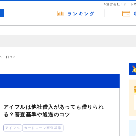
>運営会社：ポート
の広告（リンク）を含む場合があります。 これらの広告を経由して読者
るという収益モデルです。 ただし、特定の商品を根拠なくPRするもので
口コミ
報提供を行っています。
アイフルは他社借入があっても借りられ
る？審査基準や通過のコツ
アイフル
カードローン審査基準