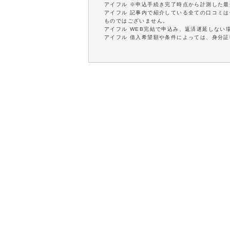
アイフル ※申込手続き完了時点から計測した
アイフル 記事内で紹介している全ての口コミ
ものではございません。
アイフル WEB完結で申込み、返済遅延しない
アイフル 借入希望額や条件によっては、身分