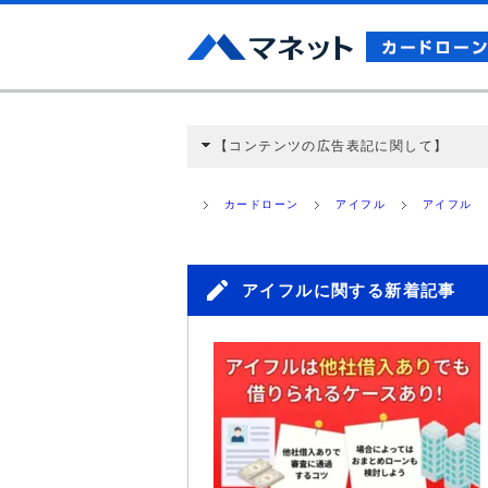
【コンテンツの広告表記に関して】
本コンテンツには、紹介している商品・商材
と弊社に対して企業から紹介報酬が支払われ
カードローン
アイフル
アイフル
ミ収集などに基づき、公平性を担保した情
>提携企業一覧
アイフルに関する新着記事