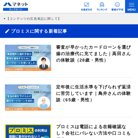
【コンテンツの広告表記に関して】
本コンテンツには、紹介している商品・商材の広告（リンク）を含む場合がありま
す。 これらの広告を経由して読者が企業ホームページを訪れ、成約が発生すると弊
プロミスに関する新着記事
社に対して企業から紹介報酬が支払われるという収益モデルです。 ただし、特定の
商品を根拠なくPRするものではなく、当編集部の調査／ユーザーへの口コミ収集な
どに基づき、公平性を担保した情報提供を行っています。
審査が早かったカードローンを選び
>提携企業一覧
歯の治療代に充てました｜高田さん
の体験談（28歳・男性）
定年後に生活水準を下げられず返済
に苦労しています｜鳥井さんの体験
談（65歳・男性）
プロミスは電話による在籍確認な
し？会社にバレない方法や口コミも