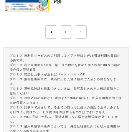
紹介
1
2
プロミス 無利息サービスのご利用にはメアド登録とWeb明細利用の登録が
必要です。
プロミス 利用限度額が50万円超、且つ他社を含めた借入総額100万円超の
場合収入証明必要
プロミス 安定した収入があればパート・バイトOK
プロミス 無利息期間中に、残高に応じた返済額のご入金が必要となりま
す。
プロミス 運転免許証を提出できない方は、顔写真付きの本人確認書類をご
提出ください。
プロミス お申込時の年齢が18歳および19歳の場合は、収入証明書類のご提
出が必須となります。
プロミス 記事内で紹介している全ての口コミは個人の感想であり、必ずし
も口コミと同様のサービス提供を保証するものではございません。
プロミス WEB完結で申込み、返済遅延しない場合は郵送物が発生しませ
ん。
プロミス 借入希望額や条件によっては、身分証明書以外にも収入証明書が
必要となる場合があります。