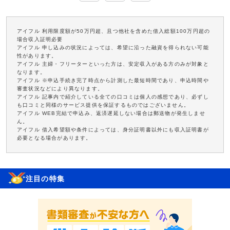
アイフル 利用限度額が50万円超、且つ他社を含めた借入総額100万円超の
場合収入証明必要
アイフル 申し込みの状況によっては、希望に沿った融資を得られない可能
性があります。
アイフル 主婦・フリーターといった方は、安定収入がある方のみが対象と
なります。
アイフル ※申込手続き完了時点から計測した最短時間であり、申込時間や
審査状況などにより異なります。
アイフル 記事内で紹介している全ての口コミは個人の感想であり、必ずし
も口コミと同様のサービス提供を保証するものではございません。
アイフル WEB完結で申込み、返済遅延しない場合は郵送物が発生しませ
ん。
アイフル 借入希望額や条件によっては、身分証明書以外にも収入証明書が
必要となる場合があります。
注目の特集