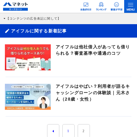
【コンテンツの広告表記に関して】
本コンテンツには、紹介している商品・商材の広告（リンク）を含む場合がありま
す。 これらの広告を経由して読者が企業ホームページを訪れ、成約が発生すると弊
アイフルに関する新着記事
社に対して企業から紹介報酬が支払われるという収益モデルです。 ただし、特定の
商品を根拠なくPRするものではなく、当編集部の調査／ユーザーへの口コミ収集な
どに基づき、公平性を担保した情報提供を行っています。
アイフルは他社借入があっても借り
>提携企業一覧
られる？審査基準や通過のコツ
アイフルはやばい？利用者が語るキ
ャッシングローンの体験談｜元木さ
ん（28歳・女性）
1
2