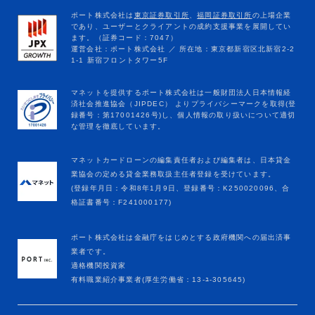
マネットカードローンの編集責任者および編集者は、日本貸金
業協会の定める貸金業務取扱主任者登録を受けています。
(登録年月日：令和8年1月9日、登録番号：K250020096、合
格証書番号：F241000177)
ポート株式会社は金融庁をはじめとする政府機関への届出済事
業者です。
適格機関投資家
有料職業紹介事業者(厚生労働省：13-ﾕ-305645)