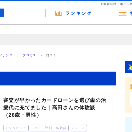
>運営会社：ポート
の広告（リンク）を含む場合があります。 これらの広告を経由して読者
るという収益モデルです。 ただし、特定の商品を根拠なくPRするもので
ァイナンス
プロミス
口コミ
報提供を行っています。
審査が早かったカードローンを選び歯の治
療代に充てました｜高田さんの体験談
（28歳・男性）
インタビュー
口コミ・評判・体験談
プロミス