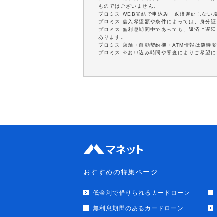
ものではございません。
プロミス WEB完結で申込み、返済遅延しない
プロミス 借入希望額や条件によっては、身分
プロミス 無利息期間中であっても、返済に遅
あります。
プロミス 店舗・自動契約機・ATM情報は随時
プロミス ※お申込み時間や審査によりご希望
おすすめの特集ページ
低金利で借りられるカードローン
無利息期間のあるカードローン