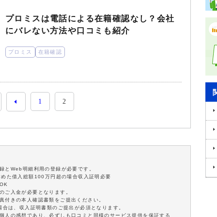
プロミスは電話による在籍確認なし？会社
にバレない方法や口コミも紹介
プロミス
在籍確認
1
2
録とWeb明細利用の登録が必要です。
含めた借入総額100万円超の場合収入証明必要
OK
額のご入金が必要となります。
写真付きの本人確認書類をご提出ください。
の場合は、収入証明書類のご提出が必須となります。
は個人の感想であり、必ずしも口コミと同様のサービス提供を保証する