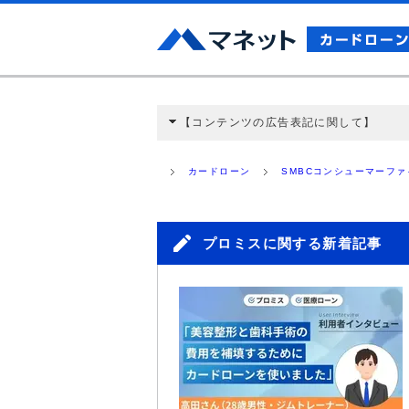
【コンテンツの広告表記に関して】
本コンテンツには、紹介している商品・商材
と弊社に対して企業から紹介報酬が支払われ
カードローン
SMBCコンシューマーフ
ミ収集などに基づき、公平性を担保した情
>提携企業一覧
プロミスに関する新着記事