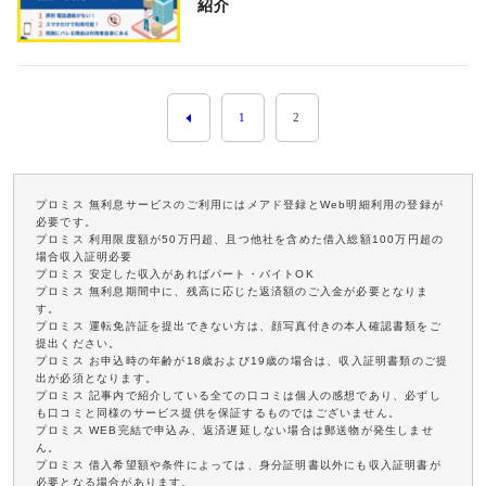
紹介
1
2
プロミス 無利息サービスのご利用にはメアド登録とWeb明細利用の登録が
必要です。
プロミス 利用限度額が50万円超、且つ他社を含めた借入総額100万円超の
場合収入証明必要
プロミス 安定した収入があればパート・バイトOK
プロミス 無利息期間中に、残高に応じた返済額のご入金が必要となりま
す。
プロミス 運転免許証を提出できない方は、顔写真付きの本人確認書類をご
提出ください。
プロミス お申込時の年齢が18歳および19歳の場合は、収入証明書類のご提
出が必須となります。
プロミス 記事内で紹介している全ての口コミは個人の感想であり、必ずし
も口コミと同様のサービス提供を保証するものではございません。
プロミス WEB完結で申込み、返済遅延しない場合は郵送物が発生しませ
ん。
プロミス 借入希望額や条件によっては、身分証明書以外にも収入証明書が
必要となる場合があります。