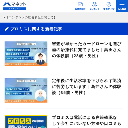
【コンテンツの広告表記に関して】
本コンテンツには、紹介している商品・商材の広告（リンク）を含む場合がありま
す。 これらの広告を経由して読者が企業ホームページを訪れ、成約が発生すると弊
プロミスに関する新着記事
社に対して企業から紹介報酬が支払われるという収益モデルです。 ただし、特定の
商品を根拠なくPRするものではなく、当編集部の調査／ユーザーへの口コミ収集な
どに基づき、公平性を担保した情報提供を行っています。
審査が早かったカードローンを選び
>提携企業一覧
歯の治療代に充てました｜高田さん
の体験談（28歳・男性）
定年後に生活水準を下げられず返済
に苦労しています｜鳥井さんの体験
談（65歳・男性）
プロミスは電話による在籍確認な
し？会社にバレない方法や口コミも