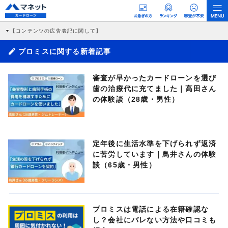
【コンテンツの広告表記に関して】
本コンテンツには、紹介している商品・商材の広告（リンク）を含む場合がありま
す。 これらの広告を経由して読者が企業ホームページを訪れ、成約が発生すると弊
プロミスに関する新着記事
社に対して企業から紹介報酬が支払われるという収益モデルです。 ただし、特定の
商品を根拠なくPRするものではなく、当編集部の調査／ユーザーへの口コミ収集な
どに基づき、公平性を担保した情報提供を行っています。
審査が早かったカードローンを選び
>提携企業一覧
歯の治療代に充てました｜高田さん
の体験談（28歳・男性）
定年後に生活水準を下げられず返済
に苦労しています｜鳥井さんの体験
談（65歳・男性）
プロミスは電話による在籍確認な
し？会社にバレない方法や口コミも