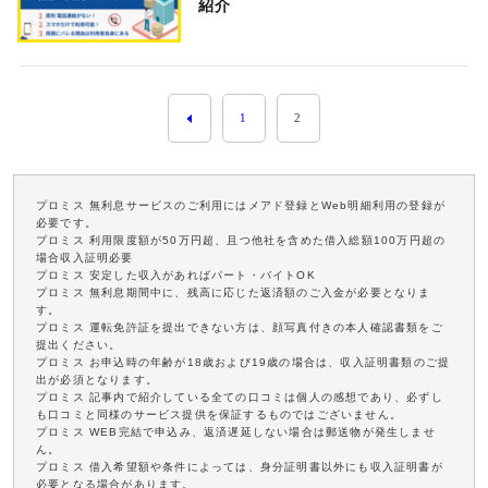
紹介
1
2
プロミス 無利息サービスのご利用にはメアド登録とWeb明細利用の登録が
必要です。
プロミス 利用限度額が50万円超、且つ他社を含めた借入総額100万円超の
場合収入証明必要
プロミス 安定した収入があればパート・バイトOK
プロミス 無利息期間中に、残高に応じた返済額のご入金が必要となりま
す。
プロミス 運転免許証を提出できない方は、顔写真付きの本人確認書類をご
提出ください。
プロミス お申込時の年齢が18歳および19歳の場合は、収入証明書類のご提
出が必須となります。
プロミス 記事内で紹介している全ての口コミは個人の感想であり、必ずし
も口コミと同様のサービス提供を保証するものではございません。
プロミス WEB完結で申込み、返済遅延しない場合は郵送物が発生しませ
ん。
プロミス 借入希望額や条件によっては、身分証明書以外にも収入証明書が
必要となる場合があります。