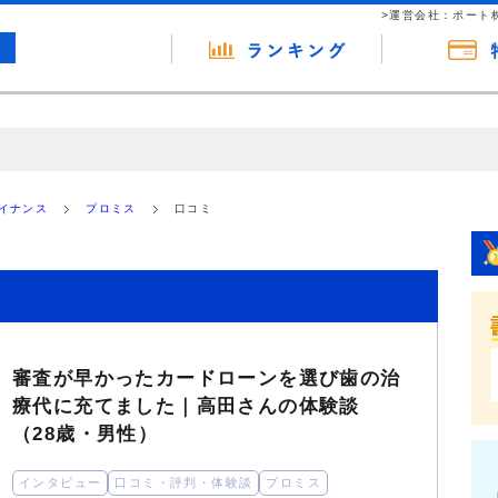
>運営会社：ポート
の広告（リンク）を含む場合があります。 これらの広告を経由して読者
るという収益モデルです。 ただし、特定の商品を根拠なくPRするもので
ァイナンス
プロミス
口コミ
報提供を行っています。
審査が早かったカードローンを選び歯の治
療代に充てました｜高田さんの体験談
（28歳・男性）
インタビュー
口コミ・評判・体験談
プロミス