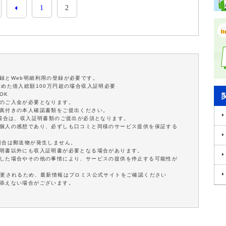
1
2
録とWeb明細利用の登録が必要です。
含めた借入総額100万円超の場合収入証明必要
OK
額のご入金が必要となります。
写真付きの本人確認書類をご提出ください。
の場合は、収入証明書類のご提出が必須となります。
は個人の感想であり、必ずしも口コミと同様のサービス提供を保証する
場合は郵送物が発生しません。
証明書以外にも収入証明書が必要となる場合があります。
延した場合やその他の事情により、サービスの提供を停止する可能性が
変更されるため、最新情報はプロミス公式サイトをご確認ください
に添えない場合がございます。