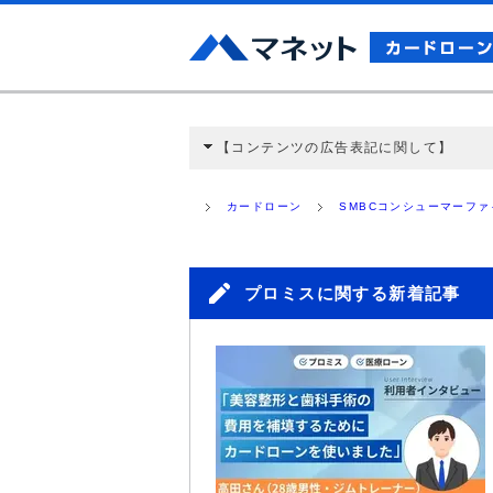
【コンテンツの広告表記に関して】
本コンテンツには、紹介している商品・商材
と弊社に対して企業から紹介報酬が支払われ
カードローン
SMBCコンシューマーフ
ミ収集などに基づき、公平性を担保した情
>提携企業一覧
プロミスに関する新着記事