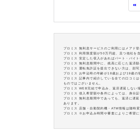
プロミス 無利息サービスのご利用にはメアド登
プロミス 利用限度額が50万円超、且つ他社を
プロミス 安定した収入があればパート・バイト
プロミス 無利息期間中に、残高に応じた返済
プロミス 運転免許証を提出できない方は、顔
プロミス お申込時の年齢が18歳および19歳
プロミス 記事内で紹介している全ての口コミ
ものではございません。
プロミス WEB完結で申込み、返済遅延しない
プロミス 借入希望額や条件によっては、身分
プロミス 無利息期間中であっても、返済に遅
あります。
プロミス 店舗・自動契約機・ATM情報は随時
プロミス ※お申込み時間や審査によりご希望