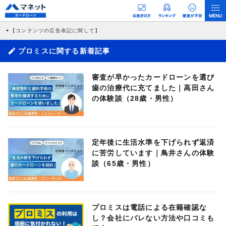
【コンテンツの広告表記に関して】
本コンテンツには、紹介している商品・商材の広告（リンク）を含む場合がありま
す。 これらの広告を経由して読者が企業ホームページを訪れ、成約が発生すると弊
プロミスに関する新着記事
社に対して企業から紹介報酬が支払われるという収益モデルです。 ただし、特定の
商品を根拠なくPRするものではなく、当編集部の調査／ユーザーへの口コミ収集な
どに基づき、公平性を担保した情報提供を行っています。
審査が早かったカードローンを選び
>提携企業一覧
歯の治療代に充てました｜高田さん
の体験談（28歳・男性）
定年後に生活水準を下げられず返済
に苦労しています｜鳥井さんの体験
談（65歳・男性）
プロミスは電話による在籍確認な
し？会社にバレない方法や口コミも