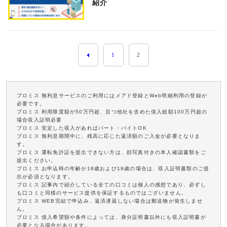
紹介
1
2
プロミス 無利息サービスのご利用にはメアド登録とWeb明細利用の登録が
必要です。
プロミス 利用限度額が50万円超、且つ他社を含めた借入総額100万円超の
場合収入証明必要
プロミス 安定した収入があればパート・バイトOK
プロミス 無利息期間中に、残高に応じた返済額のご入金が必要となりま
す。
プロミス 運転免許証を提出できない方は、顔写真付きの本人確認書類をご
提出ください。
プロミス お申込時の年齢が18歳および19歳の場合は、収入証明書類のご提
出が必須となります。
プロミス 記事内で紹介している全ての口コミは個人の感想であり、必ずし
も口コミと同様のサービス提供を保証するものではございません。
プロミス WEB完結で申込み、返済遅延しない場合は郵送物が発生しませ
ん。
プロミス 借入希望額や条件によっては、身分証明書以外にも収入証明書が
必要となる場合があります。