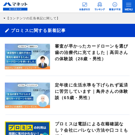
【コンテンツの広告表記に関して】
本コンテンツには、紹介している商品・商材の広告（リンク）を含む場合がありま
す。 これらの広告を経由して読者が企業ホームページを訪れ、成約が発生すると弊
プロミスに関する新着記事
社に対して企業から紹介報酬が支払われるという収益モデルです。 ただし、特定の
商品を根拠なくPRするものではなく、当編集部の調査／ユーザーへの口コミ収集な
どに基づき、公平性を担保した情報提供を行っています。
審査が早かったカードローンを選び
>提携企業一覧
歯の治療代に充てました｜高田さん
の体験談（28歳・男性）
定年後に生活水準を下げられず返済
に苦労しています｜鳥井さんの体験
談（65歳・男性）
プロミスは電話による在籍確認な
し？会社にバレない方法や口コミも