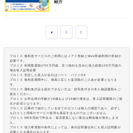
紹介
1
2
プロミス 無利息サービスのご利用にはメアド登録とWeb明細利用の登録が
必要です。
プロミス 利用限度額が50万円超、且つ他社を含めた借入総額100万円超の
場合収入証明必要
プロミス 安定した収入があればパート・バイトOK
プロミス 無利息期間中に、残高に応じた返済額のご入金が必要となりま
す。
プロミス 運転免許証を提出できない方は、顔写真付きの本人確認書類をご
提出ください。
プロミス お申込時の年齢が18歳および19歳の場合は、収入証明書類のご提
出が必須となります。
プロミス 記事内で紹介している全ての口コミは個人の感想であり、必ずし
も口コミと同様のサービス提供を保証するものではございません。
プロミス WEB完結で申込み、返済遅延しない場合は郵送物が発生しませ
ん。
プロミス 借入希望額や条件によっては、身分証明書以外にも収入証明書が
必要となる場合があります。