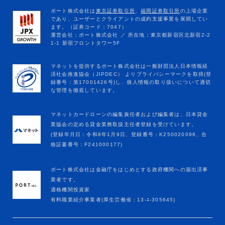
マネットカードローンの編集責任者および編集者は、日本貸金
業協会の定める貸金業務取扱主任者登録を受けています。
(登録年月日：令和8年1月9日、登録番号：K250020096、合
格証書番号：F241000177)
ポート株式会社は金融庁をはじめとする政府機関への届出済事
業者です。
適格機関投資家
有料職業紹介事業者(厚生労働省：13-ﾕ-305645)