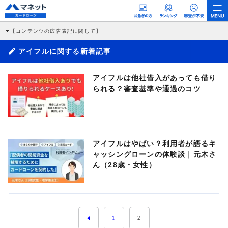
【コンテンツの広告表記に関して】
本コンテンツには、紹介している商品・商材の広告（リンク）を含む場合がありま
す。 これらの広告を経由して読者が企業ホームページを訪れ、成約が発生すると弊
アイフルに関する新着記事
社に対して企業から紹介報酬が支払われるという収益モデルです。 ただし、特定の
商品を根拠なくPRするものではなく、当編集部の調査／ユーザーへの口コミ収集な
どに基づき、公平性を担保した情報提供を行っています。
アイフルは他社借入があっても借り
>提携企業一覧
られる？審査基準や通過のコツ
アイフルはやばい？利用者が語るキ
ャッシングローンの体験談｜元木さ
ん（28歳・女性）
1
2