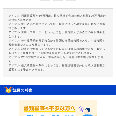
アイフル 利用限度額が50万円超、且つ他社を含めた借入総額100万円超の
場合収入証明必要
アイフル 申し込みの状況によっては、希望に沿った融資を得られない可能
性があります。
アイフル 主婦・フリーターといった方は、安定収入がある方のみが対象と
なります。
アイフル ※申込手続き完了時点から計測した最短時間であり、申込時間や
審査状況などにより異なります。
アイフル 記事内で紹介している全ての口コミは個人の感想であり、必ずし
も口コミと同様のサービス提供を保証するものではございません。
アイフル WEB完結で申込み、返済遅延しない場合は郵送物が発生しませ
ん。
アイフル 借入希望額や条件によっては、身分証明書以外にも収入証明書が
必要となる場合があります。
注目の特集