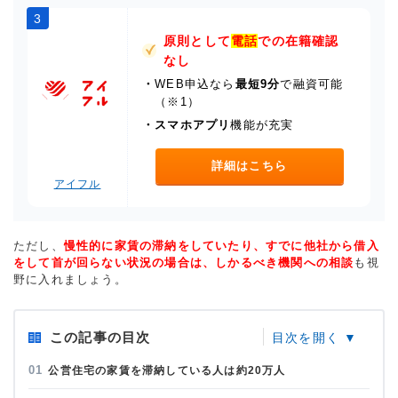
3
原則として
電話
での在籍確認
なし
・
WEB申込なら
最短9分
で融資可能
（※1）
・
スマホアプリ
機能が充実
詳細はこちら
アイフル
ただし、
慢性的に家賃の滞納をしていたり、すでに他社から借入
をして首が回らない状況の場合は、しかるべき機関への相談
も視
野に入れましょう。
この記事の目次
公営住宅の家賃を滞納している人は約20万人