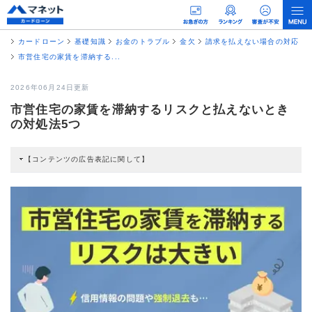
カードローン
基礎知識
お金のトラブル
金欠
請求を払えない場合の対応
市営住宅の家賃を滞納する...
2026年06月24日更新
市営住宅の家賃を滞納するリスクと払えないとき
の対処法5つ
【コンテンツの広告表記に関して】
本コンテンツには、紹介している商品・商材の広告（リンク）を含む場合があ
ります。 これらの広告を経由して読者が企業ホームページを訪れ、成約が発生
すると弊社に対して企業から紹介報酬が支払われるという収益モデルです。 た
だし、特定の商品を根拠なくPRするものではなく、当編集部の調査／ユーザー
への口コミ収集などに基づき、公平性を担保した情報提供を行っています。
>提携企業一覧