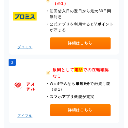
（※1）
・
初回借入日の翌日から最大30日間
無利息
・
公式アプリを利用すると
Vポイント
が貯まる
詳細はこちら
プロミス
3
原則として
電話
での在籍確認
なし
・
WEB申込なら
最短9分
で融資可能
（※1）
・
スマホアプリ
機能が充実
詳細はこちら
アイフル