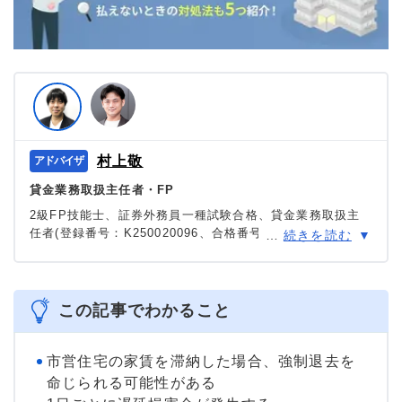
村上敬
貸金業務取扱主任者・FP
2級FP技能士、証券外務員一種試験合格、貸金業務取扱主
任者(登録番号：K250020096、合格番号：第F241000177
…
続きを読む
号)。
大学を卒業後、証券外務員一種試験に合格。カードロー
ン、FX、不動産、保険など、多くの金融領域における情報
メディアの編集・監修に携わり、実績は計2000本以上。ロ
この記事でわかること
ーン利用者へのインタビューなども多数実施し、専門知識
と事実に基づいた信頼性の高い情報発信を心がけている。
＞＞公式ページ
市営住宅の家賃を滞納した場合、強制退去を
命じられる可能性がある