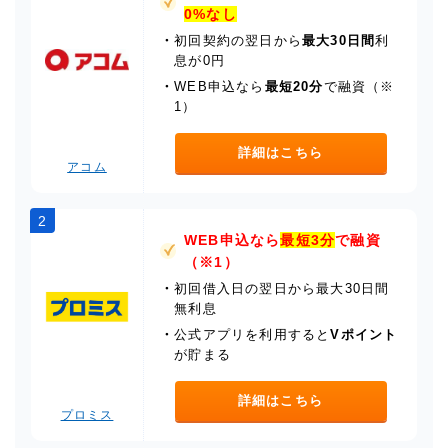
0%なし
・
初回契約の翌日から
最大30日間
利
息が0円
・
WEB申込なら
最短20分
で融資（※
1）
詳細はこちら
アコム
2
WEB申込なら
最短3分
で融資
（※1）
・
初回借入日の翌日から最大30日間
無利息
・
公式アプリを利用すると
Vポイント
が貯まる
詳細はこちら
プロミス