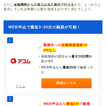
ただし
金融機関からの借入は自己責任で行える
ので、しっかりと
返済していれば周囲に心配や迷惑をかけずに済むでしょう。
WEB申込で最短3~20分の融資が可能！
1
勤務先への
在籍確認連絡10
0%なし
・
初回契約の翌日から
最大30日間
利
息が0円
・
WEB申込なら
最短20分
で融資（※
1）
詳細はこちら
アコム
2
WEB申込なら
最短3分
で融資