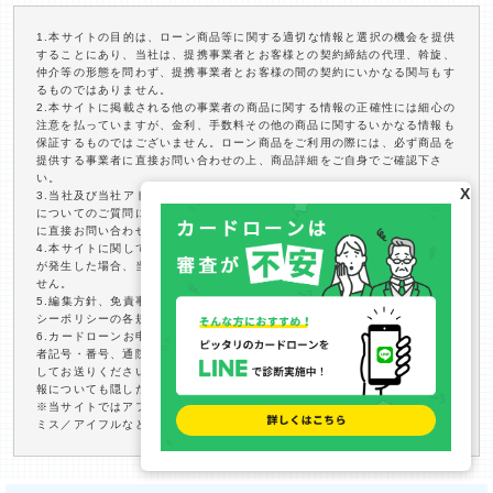
1.本サイトの目的は、ローン商品等に関する適切な情報と選択の機会を提供
することにあり、当社は、提携事業者とお客様との契約締結の代理、斡旋、
仲介等の形態を問わず、提携事業者とお客様の間の契約にいかなる関与もす
るものではありません。
2.本サイトに掲載される他の事業者の商品に関する情報の正確性には細心の
注意を払っていますが、金利、手数料その他の商品に関するいかなる情報も
保証するものではございません。ローン商品をご利用の際には、必ず商品を
提供する事業者に直接お問い合わせの上、商品詳細をご自身でご確認下さ
い。
X
3.当社及び当社アドバイザーでは、本サイトに掲載される商品やサービス等
についてのご質問には回答致しかねますので、当該商品等を提供する事業者
に直接お問い合わせ下さい。
4.本サイトに関して、利用者と提携事業者、第三者との間で紛争やトラブル
が発生した場合、当事者間で解決を図るものとし、当社は一切責任を負いま
せん。
5.編集方針、免責事項・知的財産権、ご利用いただく上での注意、プライバ
シーポリシーの各規程を必ずご確認の上、本サイトをご利用下さい。
6.カードローンお申し込み時に保険証を提出する場合、保険者番号、被保険
者記号・番号、通院歴、臓器提供意思確認欄に記載がある場合はマスキング
してお送りください。その他、バーコードなど個人情報にアクセス可能な情
報についても隠したうえでご提出ください。
※当サイトではアフィリエイトプログラムを利用し、事業者(アコム／プロ
ミス／アイフルなど)から委託を受け広告収益を得て運営しております。