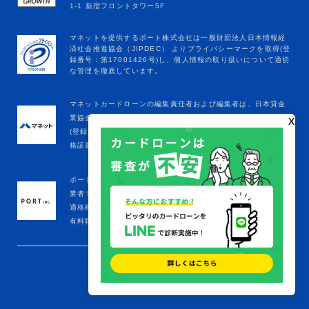
マネットカードローンの編集責任者および編集者は、日本貸金
業協会の定める貸金業務取扱主任者登録を受けています。
X
(登録年月日：令和8年1月9日、登録番号：K250020096、合
格証書番号：F241000177)
ポート株式会社は金融庁をはじめとする政府機関への届出済事
業者です。
適格機関投資家
有料職業紹介事業者(厚生労働省：13-ﾕ-305645)