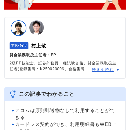
村上敬
貸金業務取扱主任者・FP
2級FP技能士、証券外務員一種試験合格、貸金業務取扱主
任者(登録番号：K250020096、合格番号：第F241000177
…
続きを読む
号)。
大学を卒業後、証券外務員一種試験に合格。カードロー
ン、FX、不動産、保険など、多くの金融領域における情報
メディアの編集・監修に携わり、実績は計2000本以上。ロ
この記事でわかること
ーン利用者へのインタビューなども多数実施し、専門知識
と事実に基づいた信頼性の高い情報発信を心がけている。
＞＞公式ページ
アコムは原則郵送物なしで利用することがで
きる
カードレス契約ができ、利用明細書もWEB上