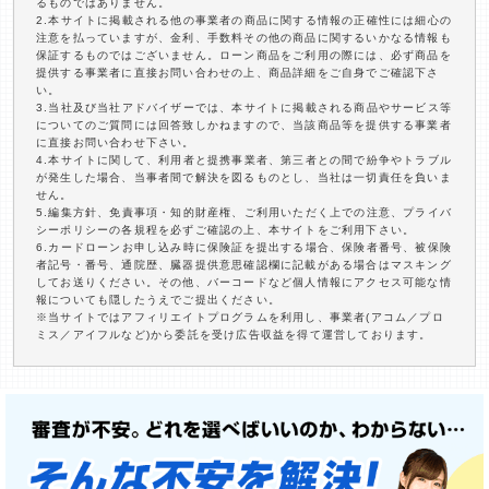
るものではありません。
2.本サイトに掲載される他の事業者の商品に関する情報の正確性には細心の
注意を払っていますが、金利、手数料その他の商品に関するいかなる情報も
保証するものではございません。ローン商品をご利用の際には、必ず商品を
提供する事業者に直接お問い合わせの上、商品詳細をご自身でご確認下さ
い。
3.当社及び当社アドバイザーでは、本サイトに掲載される商品やサービス等
についてのご質問には回答致しかねますので、当該商品等を提供する事業者
に直接お問い合わせ下さい。
4.本サイトに関して、利用者と提携事業者、第三者との間で紛争やトラブル
が発生した場合、当事者間で解決を図るものとし、当社は一切責任を負いま
せん。
5.編集方針、免責事項・知的財産権、ご利用いただく上での注意、プライバ
シーポリシーの各規程を必ずご確認の上、本サイトをご利用下さい。
6.カードローンお申し込み時に保険証を提出する場合、保険者番号、被保険
者記号・番号、通院歴、臓器提供意思確認欄に記載がある場合はマスキング
してお送りください。その他、バーコードなど個人情報にアクセス可能な情
報についても隠したうえでご提出ください。
※当サイトではアフィリエイトプログラムを利用し、事業者(アコム／プロ
ミス／アイフルなど)から委託を受け広告収益を得て運営しております。