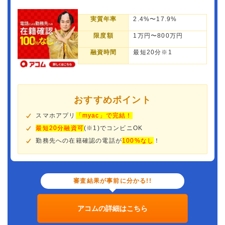
実質年率
2.4%〜17.9%
限度額
1万円〜800万円
融資時間
最短20分※1
おすすめポイント
スマホアプリ
「myac」で完結！
最短20分融資可
(※1)でコンビニOK
勤務先への在籍確認の電話が
100%なし
！
審査結果が事前に分かる!!
アコムの詳細はこちら