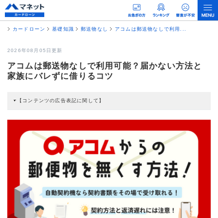
カードローン
基礎知識
郵送物なし
アコムは郵送物なしで利用...
2026年08月05日更新
アコムは郵送物なしで利用可能？届かない方法と
家族にバレずに借りるコツ
【コンテンツの広告表記に関して】
本コンテンツには、紹介している商品・商材の広告（リンク）を含む場合があ
ります。 これらの広告を経由して読者が企業ホームページを訪れ、成約が発生
すると弊社に対して企業から紹介報酬が支払われるという収益モデルです。 た
だし、特定の商品を根拠なくPRするものではなく、当編集部の調査／ユーザー
への口コミ収集などに基づき、公平性を担保した情報提供を行っています。
>提携企業一覧