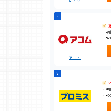
レイク
2
・
初
・
W
アコム
3
・
初
・
公