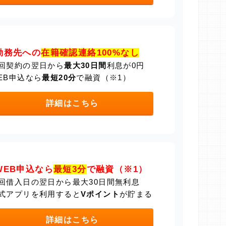
勤務先への
在籍確認連絡100%なし
回契約の翌日から
最大30日間
利息が0円
EB申込なら
最短20分
で融資（※1）
詳細はこちら
WEB申込なら
最短3分
で融資（※1）
回借入日の翌日から最大30日間無利息
式アプリを利用すると
Vポイント
が貯まる
詳細はこちら