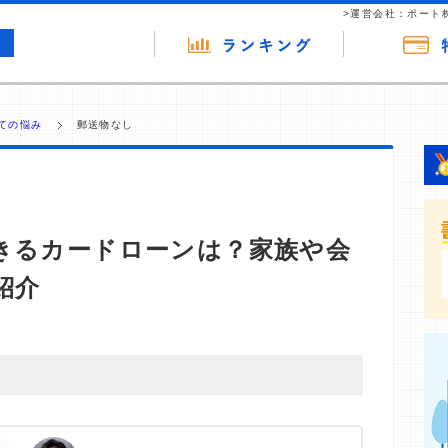
>運営会社：ポート
ての悩み
郵送物なし
きるカードローンは？家族や会
紹介
・商材の広告（リンク）を含む場合があります。 これらの
ジを訪れ、成約が発生すると弊社に対して企業から紹介報
 ただし、特定の商品を根拠なくPRするものではなく、当