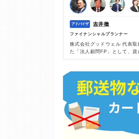
編集部の調査／ユーザーへの口コミ収
す。
>提携企業一覧
吉井徹
ファイナンシャルプランナー
株式会社グッドウェル 代表取
た「法人顧問FP」として、
まで、幅広いサポートをおこ
ない、現場で役立つリアルな知
談受付中。
＞＞公式ページ