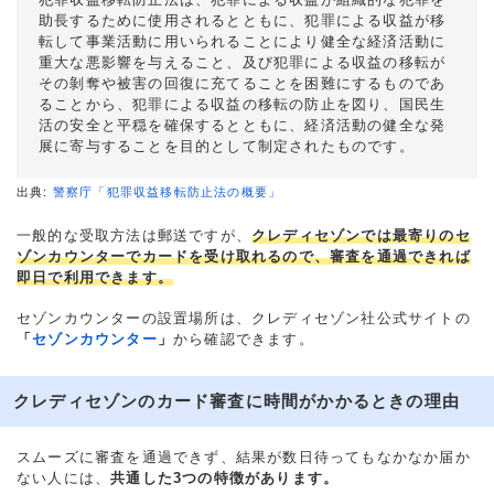
助長するために使用されるとともに、犯罪による収益が移
転して事業活動に用いられることにより健全な経済活動に
重大な悪影響を与えること、及び犯罪による収益の移転が
その剝奪や被害の回復に充てることを困難にするものであ
ることから、犯罪による収益の移転の防止を図り、国民生
活の安全と平穏を確保するとともに、経済活動の健全な発
展に寄与することを目的として制定されたものです。
出典:
警察庁「犯罪収益移転防止法の概要」
一般的な受取方法は郵送ですが、
クレディセゾンでは最寄りのセ
ゾンカウンターでカードを受け取れるので、審査を通過できれば
即日で利用できます。
セゾンカウンターの設置場所は、クレディセゾン社公式サイトの
「
セゾンカウンター
」
から確認できます。
クレディセゾンのカード審査に時間がかかるときの理由
スムーズに審査を通過できず、結果が数日待ってもなかなか届か
ない人には、
共通した3つの特徴があります。