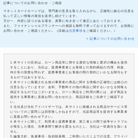
記事についてのお問い合わせ・ご相談
マネットカードローンでは、専門家の意見を取り入れながら、正確性に細心の注意を
払って正しい情報の発信を追求し続けています。
万が一、内容に誤りがある場合、真摯に向き合って修正にあたっております。
また、ファイナンシャルプランナーへの相談も無料で承っておりますので、お気軽に
お問い合わせ・ご相談ください。（詳細は
注意事項
をご確認ください。）
> 記事についてのお問い合わせ
1.本サイトの目的は、ローン商品等に関する適切な情報と選択の機会を提供
することにあり、当社は、提携事業者とお客様との契約締結の代理、斡旋、
仲介等の形態を問わず、提携事業者とお客様の間の契約にいかなる関与もす
るものではありません。
2.本サイトに掲載される他の事業者の商品に関する情報の正確性には細心の
注意を払っていますが、金利、手数料その他の商品に関するいかなる情報も
保証するものではございません。ローン商品をご利用の際には、必ず商品を
提供する事業者に直接お問い合わせの上、商品詳細をご自身でご確認下さ
い。
3.当社及び当社アドバイザーでは、本サイトに掲載される商品やサービス等
についてのご質問には回答致しかねますので、当該商品等を提供する事業者
に直接お問い合わせ下さい。
4.本サイトに関して、利用者と提携事業者、第三者との間で紛争やトラブル
が発生した場合、当事者間で解決を図るものとし、当社は一切責任を負いま
せん。
5.編集方針、免責事項・知的財産権、ご利用いただく上での注意、プライバ