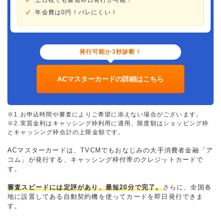
年会費は0円！バレにくい！
発行可能か3秒診断！
ACマスターカードの詳細はこちら
※1.お申込時間や審査によりご希望に添えない場合がございます。
※2.実質金利はキャッシング枠利用に適用、限度額はショッピング枠
とキャッシング枠合計の上限金額です。
ACマスターカードは、TVCMでもおなじみの大手消費者金融「ア
コム」が発行する、キャッシング枠付帯のクレジットカードで
す。
審査スピードには定評があり、最短20分で完了。
さらに、全国各
地に設置してある自動契約機を使ってカードを即日発行できま
す。