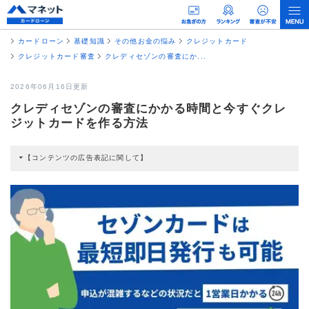
カードローン
基礎知識
その他お金の悩み
クレジットカード
クレジットカード審査
クレディセゾンの審査にか...
2026年06月16日更新
クレディセゾンの審査にかかる時間と今すぐクレ
ジットカードを作る方法
【コンテンツの広告表記に関して】
本コンテンツには、紹介している商品・商材の広告（リンク）を含む場合があ
ります。 これらの広告を経由して読者が企業ホームページを訪れ、成約が発生
すると弊社に対して企業から紹介報酬が支払われるという収益モデルです。 た
だし、特定の商品を根拠なくPRするものではなく、当編集部の調査／ユーザー
への口コミ収集などに基づき、公平性を担保した情報提供を行っています。
>提携企業一覧