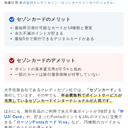
画像引用:
株式会社クレディセゾン「セゾンカードインターナショナル」
セゾンカードのメリット
最短即日発行可能なカードが14種類と豊富
永久不滅ポイントが貯まる
最短5分で発行できるデジタルカードがある
セゾンカードのデメリット
ポイントの基本還元率が0.5％と低め
一部のカードは旅行傷害保険が付帯していない
大手信販会社であるクレディセゾン社では、
「セゾンカード」
を
発行しています。その中でも、
年会費無料でポイントサービスが
充実しているセゾンカードインターナショナルが人気です。
ほかにも、無印良品のご利用で永久不滅ポイントが3倍貯まる
「
M
UJI Card
」
や、貯まったPontaポイントをJALのマイルに交換で
きる
「
ローソンPontaカード Visa
」
など、75種類のカードから
希望に合うものを選べます。