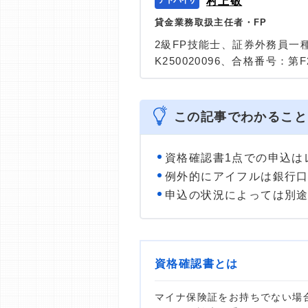
村上敬
貸金業務取扱主任者・FP
2級FP技能士、証券外務員一
K250020096、合格番号：第F2
大学を卒業後、証券外務員一
険など、多くの金融領域にお
は計2000本以上。ローン利
この記事でわかること
識と事実に基づいた信頼性の
＞＞公式ページ
資格確認書1点での申込は
例外的にアイフルは銀行
申込の状況によっては別
資格確認書とは
マイナ保険証をお持ちでない場