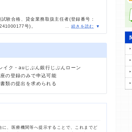
種試験合格、貸金業務取扱主任者(登録番号：
41000177号)。
…
続きを読む
種試験に合格。カードローン、FX、不動産、保
ける情報メディアの編集・監修に携わり、実績
用者へのインタビューなども多数実施し、専門知
高い情報発信を心がけている。
レイク・auじぶん銀行じぶんローン
口座の登録のみで申込可能
途書類の提出を求められる
合に、医療機関等へ提示することで、これまでど