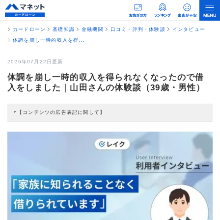
カードローン
基礎知識
金融機関
口コミ・評判・体験談
インタビュー
体調を崩し一時的収入を得...
2026年07月22日更新
体調を崩し一時的収入を得られなくなったので借
入をしました｜山田さんの体験談（39歳・男性）
【コンテンツの広告表記に関して】
本コンテンツには、紹介している商品・商材の広告（リンク）を含む場合があ
ります。 これらの広告を経由して読者が企業ホームページを訪れ、成約が発生
すると弊社に対して企業から紹介報酬が支払われるという収益モデルです。 た
だし、特定の商品を根拠なくPRするものではなく、当編集部の調査／ユーザー
への口コミ収集などに基づき、公平性を担保した情報提供を行っています。
>提携企業一覧