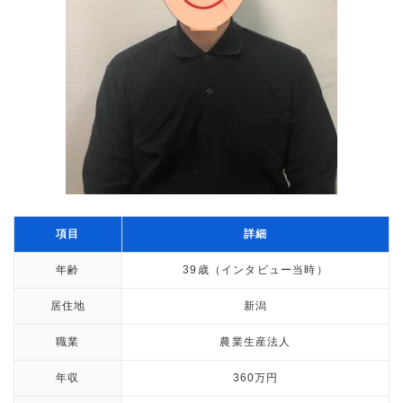
項目
詳細
年齢
39歳（インタビュー当時）
居住地
新潟
職業
農業生産法人
年収
360万円