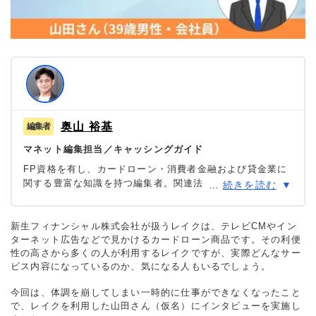
奥山 裕基
マネット編集担当／キャッシングガイド
FP資格を有し、カードローン・消費者金融および貸金業に
関する豊富な知識を持つ編集者。関連法規（貸金業法・金
…
続きを読む
融商品取引法等）の理解を深めつつ、多数のローン経験者
へのインタビューや金融機関勤務経験者へのヒアリングを
もとにリアルな情報収集を怠らず、自身も当サイトにおい
新生フィナンシャル株式会社が扱うレイクは、テレビCMやイン
ターネット広告などで見かけるカードローン商品です。その利便
て1,000本を超える記事を執筆。生活に欠かせない「お金」
性の高さから多くの人が利用するレイクですが、実際どんなサー
だからこそ最適な意思決定を支援したいという理念のもと
ビス内容になっているのか、気になる人もいるでしょう。
に情報発信を行っている。
今回は、体調を崩してしまい一時的に仕事ができなくなったこと
で、レイクを利用した山田さん（仮名）にインタビューを実施し