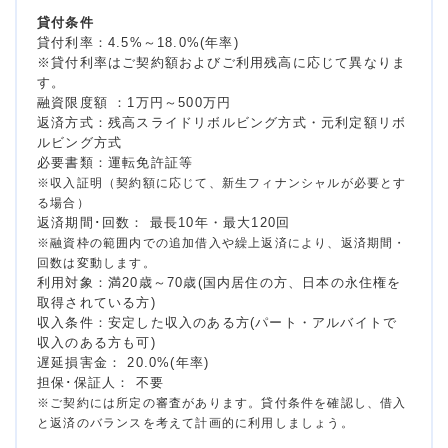
貸付条件
貸付利率：4.5%～18.0%(年率)
※貸付利率はご契約額およびご利用残高に応じて異なりま
す。
融資限度額 ：1万円～500万円
返済方式：残高スライドリボルビング方式・元利定額リボ
ルビング方式
必要書類：運転免許証等
※収入証明（契約額に応じて、新生フィナンシャルが必要とす
る場合）
返済期間･回数： 最長10年・最大120回
※融資枠の範囲内での追加借入や繰上返済により、返済期間・
回数は変動します。
利用対象：満20歳～70歳(国内居住の方、日本の永住権を
取得されている方)
収入条件：安定した収入のある方(パート・アルバイトで
収入のある方も可)
遅延損害金： 20.0%(年率)
担保･保証人： 不要
※ご契約には所定の審査があります。貸付条件を確認し、借入
と返済のバランスを考えて計画的に利用しましょう。