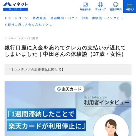
カードローン
基礎知識
金融機関
口コミ・評判・体験談
インタビュー
銀行口座に入金を忘れてク...
2026年07月22日更新
銀行口座に入金を忘れてクレカの支払いが遅れて
しまいました｜中田さんの体験談（37歳・女性）
【コンテンツの広告表記に関して】
本コンテンツには、紹介している商品・商材の広告（リンク）を含む場合があ
ります。 これらの広告を経由して読者が企業ホームページを訪れ、成約が発生
すると弊社に対して企業から紹介報酬が支払われるという収益モデルです。 た
だし、特定の商品を根拠なくPRするものではなく、当編集部の調査／ユーザー
への口コミ収集などに基づき、公平性を担保した情報提供を行っています。
>提携企業一覧