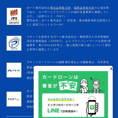
マネットカードローンの編集責任者および編集者は、日本貸金
業協会の定める貸金業務取扱主任者登録を受けています。
X
(登録年月日：令和8年1月9日、登録番号：K250020096、合
格証書番号：F241000177)
ポート株式会社は金融庁をはじめとする政府機関への届出済事
業者です。
適格機関投資家
有料職業紹介事業者(厚生労働省：13-ﾕ-305645)