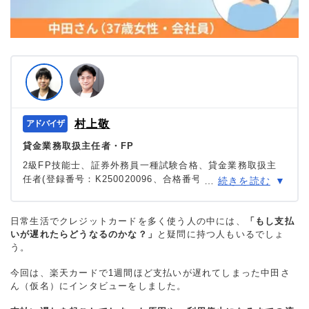
村上敬
貸金業務取扱主任者・FP
2級FP技能士、証券外務員一種試験合格、貸金業務取扱主
任者(登録番号：K250020096、合格番号：第F241000177
…
続きを読む
号)。
大学を卒業後、証券外務員一種試験に合格。カードロー
ン、FX、不動産、保険など、多くの金融領域における情報
日常生活でクレジットカードを多く使う人の中には、
「もし支払
いが遅れたらどうなるのかな？」
メディアの編集・監修に携わり、実績は計2000本以上。ロ
と疑問に持つ人もいるでしょ
う。
ーン利用者へのインタビューなども多数実施し、専門知識
と事実に基づいた信頼性の高い情報発信を心がけている。
今回は、楽天カードで1週間ほど支払いが遅れてしまった中田さ
＞＞公式ページ
ん（仮名）にインタビューをしました。