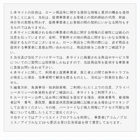
1.本サイトの目的は、ローン商品等に関する適切な情報と選択の機会を提供
することにあり、当社は、提携事業者とお客様との契約締結の代理、斡旋、
仲介等の形態を問わず、提携事業者とお客様の間の契約にいかなる関与もす
るものではありません。
2.本サイトに掲載される他の事業者の商品に関する情報の正確性には細心の
注意を払っていますが、金利、手数料その他の商品に関するいかなる情報も
保証するものではございません。ローン商品をご利用の際には、必ず商品を
提供する事業者に直接お問い合わせの上、商品詳細をご自身でご確認下さ
い。
3.当社及び当社アドバイザーでは、本サイトに掲載される商品やサービス等
についてのご質問には回答致しかねますので、当該商品等を提供する事業者
に直接お問い合わせ下さい。
4.本サイトに関して、利用者と提携事業者、第三者との間で紛争やトラブル
が発生した場合、当事者間で解決を図るものとし、当社は一切責任を負いま
せん。
5.編集方針、免責事項・知的財産権、ご利用いただく上での注意、プライバ
シーポリシーの各規程を必ずご確認の上、本サイトをご利用下さい。
6.カードローンお申し込み時に保険証を提出する場合、保険者番号、被保険
者記号・番号、通院歴、臓器提供意思確認欄に記載がある場合はマスキング
してお送りください。その他、バーコードなど個人情報にアクセス可能な情
報についても隠したうえでご提出ください。
※当サイトではアフィリエイトプログラムを利用し、事業者(アコム／プロ
ミス／アイフルなど)から委託を受け広告収益を得て運営しております。