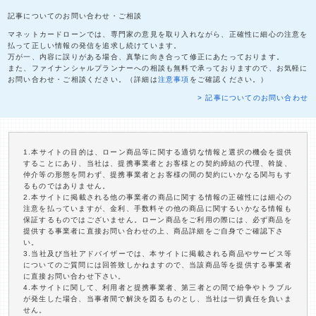
記事についてのお問い合わせ・ご相談
マネットカードローンでは、専門家の意見を取り入れながら、正確性に細心の注意を
払って正しい情報の発信を追求し続けています。
万が一、内容に誤りがある場合、真摯に向き合って修正にあたっております。
また、ファイナンシャルプランナーへの相談も無料で承っておりますので、お気軽に
お問い合わせ・ご相談ください。（詳細は
注意事項
をご確認ください。）
> 記事についてのお問い合わせ
1.本サイトの目的は、ローン商品等に関する適切な情報と選択の機会を提供
することにあり、当社は、提携事業者とお客様との契約締結の代理、斡旋、
仲介等の形態を問わず、提携事業者とお客様の間の契約にいかなる関与もす
るものではありません。
2.本サイトに掲載される他の事業者の商品に関する情報の正確性には細心の
注意を払っていますが、金利、手数料その他の商品に関するいかなる情報も
保証するものではございません。ローン商品をご利用の際には、必ず商品を
提供する事業者に直接お問い合わせの上、商品詳細をご自身でご確認下さ
い。
3.当社及び当社アドバイザーでは、本サイトに掲載される商品やサービス等
についてのご質問には回答致しかねますので、当該商品等を提供する事業者
に直接お問い合わせ下さい。
4.本サイトに関して、利用者と提携事業者、第三者との間で紛争やトラブル
が発生した場合、当事者間で解決を図るものとし、当社は一切責任を負いま
せん。