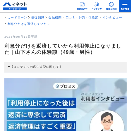
カードローン
基礎知識
金融機関
口コミ・評判・体験談
インタビュー
利息分だけを返済していた...
2026年06月18日更新
利息分だけを返済していたら利用停止になりまし
た｜山下さんの体験談（49歳・男性）
【コンテンツの広告表記に関して】
本コンテンツには、紹介している商品・商材の広告（リンク）を含む場合があ
ります。 これらの広告を経由して読者が企業ホームページを訪れ、成約が発生
すると弊社に対して企業から紹介報酬が支払われるという収益モデルです。 た
だし、特定の商品を根拠なくPRするものではなく、当編集部の調査／ユーザー
への口コミ収集などに基づき、公平性を担保した情報提供を行っています。
>提携企業一覧