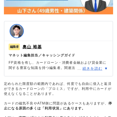
奥山 裕基
マネット編集担当／キャッシングガイド
FP資格を有し、カードローン・消費者金融および貸金業に
関する豊富な知識を持つ編集者。関連法規（貸金業法・金
…
続きを読む
融商品取引法等）の理解を深めつつ、多数のローン経験者
へのインタビューや金融機関勤務経験者へのヒアリングを
もとにリアルな情報収集を怠らず、自身も当サイトにおい
定められた限度額の範囲内であれば、何度でも自由に借入と返済
ができるカードローンの「プロミス」ですが、利用中にカードが
て1,000本を超える記事を執筆。生活に欠かせない「お金」
使えなくなることがあります。
だからこそ最適な意思決定を支援したいという理念のもと
に情報発信を行っている。
カードの磁気不良やATM側に問題があるケースもありますが、
停
止になる原因の多くは「利用状況」にあります。