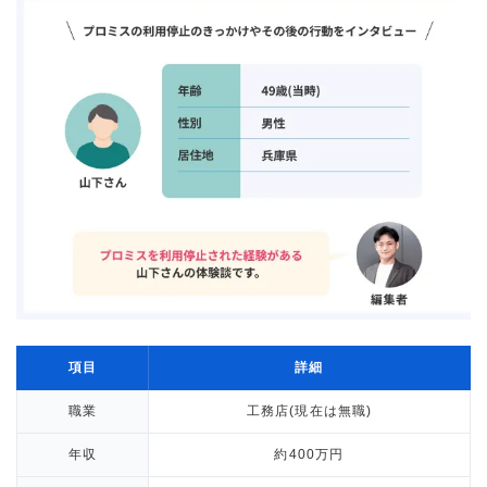
項目
詳細
職業
工務店(現在は無職)
年収
約400万円