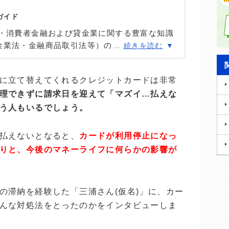
ガイド
ン・消費者金融および貸金業に関する豊富な知識
金業法・金融商品取引法等）の理解を深めつ
…
続きを読む
インタビューや金融機関勤務経験者へのヒアリ
を怠らず、自身も当サイトにおいて1,000本
に立て替えてくれるクレジットカードは非常
欠かせない「お金」だからこそ最適な意思決定
理できずに請求日を迎えて「マズイ…払えな
とに情報発信を行っている。
う人もいるでしょう。
払えないとなると、
カードが利用停止になっ
りと、今後のマネーライフに何らかの影響が
の滞納を経験した「三浦さん(仮名)」に、カー
んな対処法をとったのかをインタビューしま