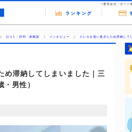
>運営会社：ポート
口コミ・評判・体験談
インタビュー
クレカを使い過ぎたため滞納してし
ため滞納してしまいました｜三
歳・男性）
・商材の広告（リンク）を含む場合があります。 これらの
ジを訪れ、成約が発生すると弊社に対して企業から紹介報
 ただし、特定の商品を根拠なくPRするものではなく、当