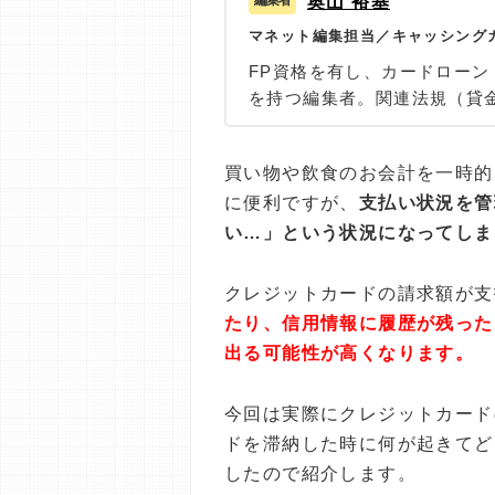
奥山 裕基
マネット編集担当／キャッシング
FP資格を有し、カードロー
を持つ編集者。関連法規（貸
つ、多数のローン経験者への
ングをもとにリアルな情報収集
買い物や飲食のお会計を一時的
を超える記事を執筆。生活に
に便利ですが、
支払い状況を管
を支援したいという理念のも
い…」という状況になってしま
クレジットカードの請求額が支
たり、信用情報に履歴が残った
出る可能性が高くなります。
今回は実際にクレジットカード
ドを滞納した時に何が起きてど
したので紹介します。