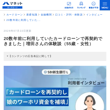
カードローン
基礎知識
金融機関
口コミ・評判・体験談
インタビュー
20数年前に利用していた...
2026年07月22日更新
20数年前に利用していたカードローンで再契約で
きました｜増田さんの体験談（55歳・女性）
【コンテンツの広告表記に関して】
本コンテンツには、紹介している商品・商材の広告（リンク）を含む場合があ
ります。 これらの広告を経由して読者が企業ホームページを訪れ、成約が発生
すると弊社に対して企業から紹介報酬が支払われるという収益モデルです。 た
だし、特定の商品を根拠なくPRするものではなく、当編集部の調査／ユーザー
への口コミ収集などに基づき、公平性を担保した情報提供を行っています。
>提携企業一覧