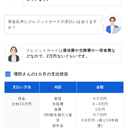
現金以外にクレジットカードの支払いはあります
か？
クレジットカードは
通信費や交際費や一部食費な
どなので、2万円ないぐらいです。
増田さんの1カ月の支出状況
支払い方法
内訳
金額
現金
家賃
6.5万円
計約13万円
光熱費
3～4万円
食費
1万円
SBI新生銀行 L返
0.7万円
済
0.8万円（残り10年程
奨学金
度)