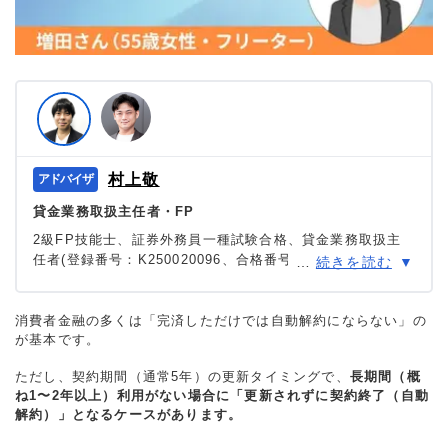
村上敬
貸金業務取扱主任者・FP
2級FP技能士、証券外務員一種試験合格、貸金業務取扱主
任者(登録番号：K250020096、合格番号：第F241000177
…
続きを読む
号)。
大学を卒業後、証券外務員一種試験に合格。カードロー
ン、FX、不動産、保険など、多くの金融領域における情報
消費者金融の多くは「完済しただけでは自動解約にならない」の
が基本です。
メディアの編集・監修に携わり、実績は計2000本以上。ロ
ーン利用者へのインタビューなども多数実施し、専門知識
ただし、契約期間（通常5年）の更新タイミングで、
長期間（概
と事実に基づいた信頼性の高い情報発信を心がけている。
ね1〜2年以上）利用がない場合に「更新されずに契約終了（自動
＞＞公式ページ
解約）」となるケースがあります。