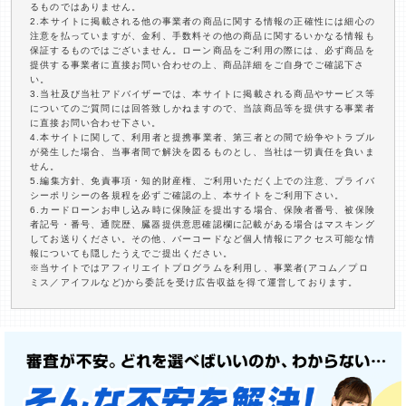
るものではありません。
2.本サイトに掲載される他の事業者の商品に関する情報の正確性には細心の
注意を払っていますが、金利、手数料その他の商品に関するいかなる情報も
保証するものではございません。ローン商品をご利用の際には、必ず商品を
提供する事業者に直接お問い合わせの上、商品詳細をご自身でご確認下さ
い。
3.当社及び当社アドバイザーでは、本サイトに掲載される商品やサービス等
についてのご質問には回答致しかねますので、当該商品等を提供する事業者
に直接お問い合わせ下さい。
4.本サイトに関して、利用者と提携事業者、第三者との間で紛争やトラブル
が発生した場合、当事者間で解決を図るものとし、当社は一切責任を負いま
せん。
5.編集方針、免責事項・知的財産権、ご利用いただく上での注意、プライバ
シーポリシーの各規程を必ずご確認の上、本サイトをご利用下さい。
6.カードローンお申し込み時に保険証を提出する場合、保険者番号、被保険
者記号・番号、通院歴、臓器提供意思確認欄に記載がある場合はマスキング
してお送りください。その他、バーコードなど個人情報にアクセス可能な情
報についても隠したうえでご提出ください。
※当サイトではアフィリエイトプログラムを利用し、事業者(アコム／プロ
ミス／アイフルなど)から委託を受け広告収益を得て運営しております。