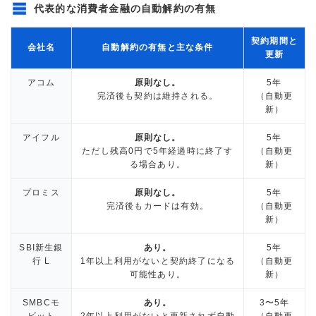
代表的な消費者金融の自動解約の有無
契約期間と
会社名
自動解約の有無と主な条件
更新
アコム
原則なし。
5年
完済後も契約は維持される。
（自動更
新）
アイフル
原則なし。
5年
ただし残高0円で5年経過時に終了す
（自動更
る場合あり。
新）
プロミス
原則なし。
5年
完済後もカードは有効。
（自動更
新）
SBI新生銀
あり。
5年
行 L
1年以上利用がないと契約終了になる
（自動更
可能性あり。
新）
SMBCモ
あり。
3〜5年