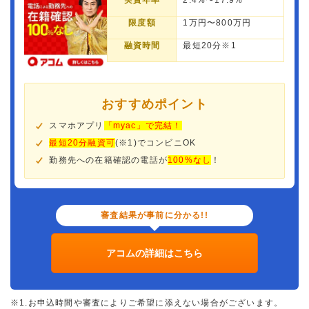
実質年率
2.4%〜17.9%
限度額
1万円〜800万円
融資時間
最短20分※1
おすすめポイント
スマホアプリ
「myac」で完結！
最短20分融資可
(※1)でコンビニOK
勤務先への在籍確認の電話が
100%なし
！
審査結果が事前に分かる!!
アコムの詳細はこちら
※1.お申込時間や審査によりご希望に添えない場合がございます。