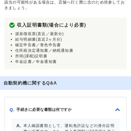
該当の可能性がある場合は、店舗へ行く際に念のため持参してお
きましょう。
収入証明書類(場合により必要)
源泉徴収票(直近／最新分)
給与明細書(直近2ヶ月分)
確定申告書／青色申告書
住民税決定通知書／納税通知書
所得(課税)証明書
年金証書／年金通知書
自動契約機に関するQ&A
手続きに必要な書類は何ですか
Q.
本人確認書類として、運転免許証などの身分証明