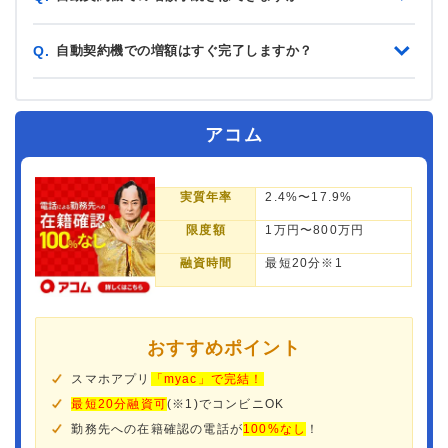
自動契約機での増額はすぐ完了しますか？
Q.
アコム
実質年率
2.4%〜17.9%
限度額
1万円〜800万円
融資時間
最短20分※1
おすすめポイント
スマホアプリ
「myac」で完結！
最短20分融資可
(※1)でコンビニOK
勤務先への在籍確認の電話が
100%なし
！