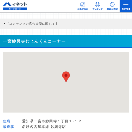
【コンテンツの広告表記に関して】
本コンテンツには、紹介している商品・商材の広告（リンク）を含む場合がありま
す。 これらの広告を経由して読者が企業ホームページを訪れ、成約が発生すると弊
社に対して企業から紹介報酬が支払われるという収益モデルです。 ただし、特定の
一宮妙興寺むじんくんコーナー
商品を根拠なくPRするものではなく、当編集部の調査／ユーザーへの口コミ収集な
どに基づき、公平性を担保した情報提供を行っています。
>提携企業一覧
住所
愛知県一宮市妙興寺１丁目１-１２
最寄駅
名鉄名古屋本線 妙興寺駅