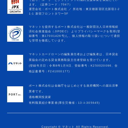
マネットカードローンの編集責任者および編集者は、日本貸金
業協会の定める貸金業務取扱主任者登録を受けています。
(登録年月日：令和8年1月9日、登録番号：K250020096、合
格証書番号：F241000177)
ポート株式会社は金融庁をはじめとする政府機関への届出済事
業者です。
適格機関投資家
有料職業紹介事業者(厚生労働省：13-ﾕ-305645)