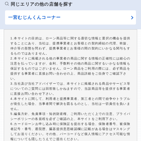
同じエリアの他の店舗を探す
一宮むじんくんコーナー
1.本サイトの目的は、ローン商品等に関する適切な情報と選択の機会を提供
することにあり、当社は、提携事業者とお客様との契約締結の代理、斡旋、
仲介等の形態を問わず、提携事業者とお客様の間の契約にいかなる関与もす
るものではありません。
2.本サイトに掲載される他の事業者の商品に関する情報の正確性には細心の
注意を払っていますが、金利、手数料その他の商品に関するいかなる情報も
保証するものではございません。ローン商品をご利用の際には、必ず商品を
提供する事業者に直接お問い合わせの上、商品詳細をご自身でご確認下さ
い。
3.当社及び当社アドバイザーでは、本サイトに掲載される商品やサービス等
についてのご質問には回答致しかねますので、当該商品等を提供する事業者
に直接お問い合わせ下さい。
4.本サイトに関して、利用者と提携事業者、第三者との間で紛争やトラブル
が発生した場合、当事者間で解決を図るものとし、当社は一切責任を負いま
せん。
5.編集方針、免責事項・知的財産権、ご利用いただく上での注意、プライバ
シーポリシーの各規程を必ずご確認の上、本サイトをご利用下さい。
6.カードローンお申し込み時に保険証を提出する場合、保険者番号、被保険
者記号・番号、通院歴、臓器提供意思確認欄に記載がある場合はマスキング
してお送りください。その他、バーコードなど個人情報にアクセス可能な情
報についても隠したうえでご提出ください。