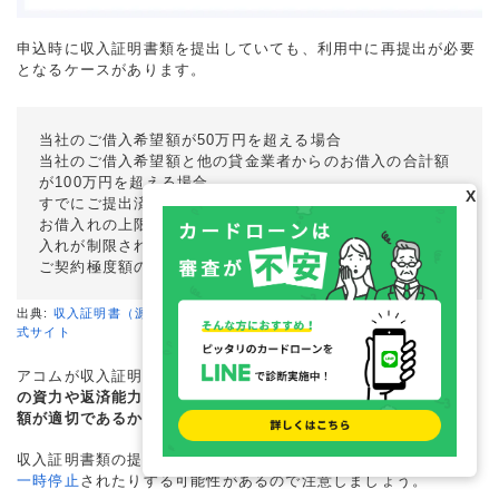
申込時に収入証明書類を提出していても、利用中に再提出が必要
となるケースがあります。
当社のご借入希望額が50万円を超える場合
当社のご借入希望額と他の貸金業者からのお借入の合計額
が100万円を超える場合
X
すでにご提出済の収入証明書類が3年以上経過している場合
お借入れの上限額が契約極度額未満の場合（ご滞納でお借
入れが制限されている方を除く）
ご契約極度額の増額審査をご希望の場合等
出典:
収入証明書（源泉徴収票や給与明細書）のご提出について｜アコム公
式サイト
アコムが収入証明書類の提出を求める理由は、
書面を基に利用者
の資力や返済能力の変動を定期的に調査し、契約内容や借入希望
額が適切であるかどうかを見直すため
です。
収入証明書類の提出を断ると借入希望額が減額されたり、
融資が
一時停止
されたりする可能性があるので注意しましょう。