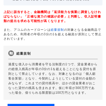
上記に該当すると、金融機関は「返済能力を慎重に調査しなけれ
ばならない」「正確な資力の確認が必要」と判断し、収入証明書
類の提出を求める可能性が高くなります。
また、アコムのカードローンは
総量規制
の対象となる金融商品で
あるため、利用者の年収の3分の1を超える融資が原則として禁止
されています。
総量規制
過度な借入から消費者を守る法制度の1つで、貸金業者から
の総借入残高が年収の3分の1を超えることになる貸付を原
則として禁止しています。なお、対象となるのは「個人顧
客合算額」となり、今契約しようとしている貸付の金額の
みならず、これまでの貸付残高や、ほかの貸金業者がおこ
なった貸付の残高も含まれます。仮に年収が300万円であ
った場合、借りられる限度額は100万円となります。