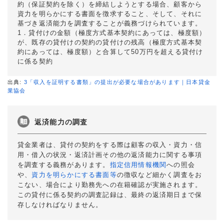
約（保証契約を除く）を締結しようとする場合、顧客から
資力を明らかにする書面を徴求すること、そして、それに
基づき返済能力を調査することが義務づけられています。
1．貸付けの金額（極度方式基本契約にあっては、極度額）
が、既存の貸付けの契約の貸付けの残高（極度方式基本契
約にあっては、極度額）と合算して50万円を超える貸付け
に係る契約
出典:
3「収入を証明する書類」の提出が必要な場合があります｜日本貸金
業協会
返済能力の調査
貸金業者は、貸付の契約をする際は顧客の収入・資力・信
用・借入の状況・返済計画その他の返済能力に関する事項
を調査する義務があります。
指定信用情報機関
への照会
や、
資力を明らかにする書面等
の徴収など細かく調査をお
こない、場合により勤務先への在籍確認が実施されます。
この貸付に係る契約の調査記録は、最終の返済期日まで保
存しなければなりません。