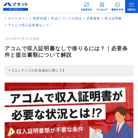
カードローン
基礎知識
申込についての悩み
必要書類
収入証明書
アコムで収入証明書なしで...
2026年07月27日更新
アコムで収入証明書なしで借りるには？｜必要条
件と提出書類について解説
【コンテンツの広告表記に関して】
本コンテンツには、紹介している商品・商材の広告（リンク）を含む場合があ
ります。 これらの広告を経由して読者が企業ホームページを訪れ、成約が発生
すると弊社に対して企業から紹介報酬が支払われるという収益モデルです。 た
だし、特定の商品を根拠なくPRするものではなく、当編集部の調査／ユーザー
への口コミ収集などに基づき、公平性を担保した情報提供を行っています。
>提携企業一覧