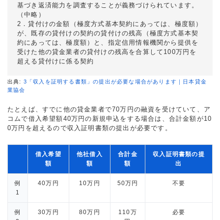
基づき返済能力を調査することが義務づけられています。
（中略）
2．貸付けの金額（極度方式基本契約にあっては、極度額）
が、既存の貸付けの契約の貸付けの残高（極度方式基本契
約にあっては、極度額）と、指定信用情報機関から提供を
受けた他の貸金業者の貸付けの残高を合算して100万円を
超える貸付けに係る契約
出典:
3「収入を証明する書類」の提出が必要な場合があります｜日本貸金
業協会
たとえば、すでに他の貸金業者で70万円の融資を受けていて、ア
コムで借入希望額40万円の新規申込をする場合は、合計金額が10
0万円を超えるので収入証明書類の提出が必要です。
借入希望
他社借入
合計金
収入証明書類の提
額
額
額
出
例
40万円
10万円
50万円
不要
1
例
30万円
80万円
110万
必要