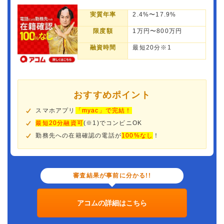
実質年率
2.4%〜17.9%
限度額
1万円〜800万円
融資時間
最短20分※1
おすすめポイント
スマホアプリ
「myac」で完結！
最短20分融資可
(※1)でコンビニOK
勤務先への在籍確認の電話が
100%なし
！
審査結果が事前に分かる!!
アコムの詳細はこちら