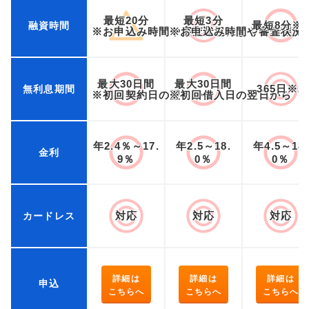
最短20分
最短3分
最短8分※
融資時間
※お申込み時間や審査状況によりご希望に
※お申込み時間や審査状況
最大30日間
最大30日間
365日※2
無利息期間
※初回契約日の翌日から
※初回借入日の翌日から
年2.4％～17.
年2.5～18.
年4.5～18.
金利
9％
0％
0％
対応
対応
対応
カードレス
詳細は
詳細は
詳細は
申込
こちらへ
こちらへ
こちらへ