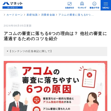
カードローン
基礎知識
消費者金融
アコムの審査に落ちる6つ...
2026年08月05日更新
アコムの審査に落ちる6つの理由は？ 他社の審査に
通過するためのコツを紹介
【コンテンツの広告表記に関して】
本コンテンツには、紹介している商品・商材の広告（リンク）を含む場合があ
ります。 これらの広告を経由して読者が企業ホームページを訪れ、成約が発生
すると弊社に対して企業から紹介報酬が支払われるという収益モデルです。 た
だし、特定の商品を根拠なくPRするものではなく、当編集部の調査／ユーザー
への口コミ収集などに基づき、公平性を担保した情報提供を行っています。
>提携企業一覧