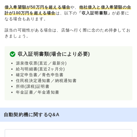
借入希望額が50万円を超える場合
や、
他社借入と借入希望額の合
計が100万円を超える場合
は、以下の
「収入証明書類」
が必要に
なる場合もあります。
該当の可能性がある場合は、店舗へ行く際に念のため持参してお
きましょう。
収入証明書類(場合により必要)
源泉徴収票(直近／最新分)
給与明細書(直近2ヶ月分)
確定申告書／青色申告書
住民税決定通知書／納税通知書
所得(課税)証明書
年金証書／年金通知書
自動契約機に関するQ&A