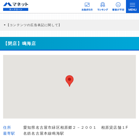
【コンテンツの広告表記に関して】
本コンテンツには、紹介している商品・商材の広告（リンク）を含む場合がありま
す。 これらの広告を経由して読者が企業ホームページを訪れ、成約が発生すると弊
社に対して企業から紹介報酬が支払われるという収益モデルです。 ただし、特定の
【閉店】鳴海店
商品を根拠なくPRするものではなく、当編集部の調査／ユーザーへの口コミ収集な
どに基づき、公平性を担保した情報提供を行っています。
>提携企業一覧
住所
愛知県名古屋市緑区相原郷２－２００１ 相原貸店舗１F
最寄駅
名鉄名古屋本線鳴海駅