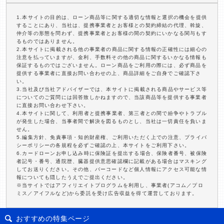
1.本サイトの目的は、ローン商品等に関する適切な情報と選択の機会を提供
することにあり、当社は、提携事業者とお客様との契約締結の代理、斡旋、
仲介等の形態を問わず、提携事業者とお客様の間の契約にいかなる関与もす
るものではありません。
2.本サイトに掲載される他の事業者の商品に関する情報の正確性には細心の
注意を払っていますが、金利、手数料その他の商品に関するいかなる情報も
保証するものではございません。ローン商品をご利用の際には、必ず商品を
提供する事業者に直接お問い合わせの上、商品詳細をご自身でご確認下さ
い。
3.当社及び当社アドバイザーでは、本サイトに掲載される商品やサービス等
についてのご質問には回答致しかねますので、当該商品等を提供する事業者
に直接お問い合わせ下さい。
4.本サイトに関して、利用者と提携事業者、第三者との間で紛争やトラブル
が発生した場合、当事者間で解決を図るものとし、当社は一切責任を負いま
せん。
5.編集方針、免責事項・知的財産権、ご利用いただく上での注意、プライバ
シーポリシーの各規程を必ずご確認の上、本サイトをご利用下さい。
6.カードローンお申し込み時に保険証を提出する場合、保険者番号、被保険
者記号・番号、通院歴、臓器提供意思確認欄に記載がある場合はマスキング
してお送りください。その他、バーコードなど個人情報にアクセス可能な情
報についても隠したうえでご提出ください。
※当サイトではアフィリエイトプログラムを利用し、事業者(アコム／プロ
ミス／アイフルなど)から委託を受け広告収益を得て運営しております。
おすすめの特集ページ