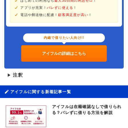
はじめての利用なら
最大30日間の利息ゼロ
！
アプリが充実！
バレずに使える
！
電話や郵送物に配慮！
顧客満足度が高い
！
内緒で借りたい人向け!!
アイフルの詳細はこちら
注釈
▶
アイフルに関する新着記事一覧
アイフルは在籍確認なしで借りられ
る？バレずに借りる方法を解説