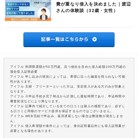
費が重なり借入を決めました｜渡辺
さんの体験談（32歳・女性）
アイフル 利用限度額が50万円超、且つ他社を含めた借入総額100万円超の
場合収入証明必要
アイフル 申し込みの状況によっては、希望に沿った融資を得られない可能
性があります。
アイフル 主婦・フリーターといった方は、安定収入がある方のみが対象と
なります。
アイフル ※申込手続き完了時点から計測した最短時間であり、申込時間や
審査状況などにより異なります。
アイフル 記事内で紹介している全ての口コミは個人の感想であり、必ずし
も口コミと同様のサービス提供を保証するものではございません。
アイフル WEB完結で申込み、返済遅延しない場合は郵送物が発生しませ
ん。
アイフル 借入希望額や条件によっては、身分証明書以外にも収入証明書が
必要となる場合があります。