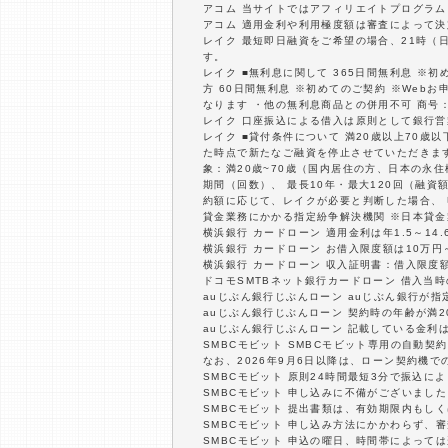
アコム 当サイトではアフィリエイトプログラム
アコム 適用金利や利用極度額は審査によって決
レイク 最短即日融資をご希望の場合、21時（
す。
レイク ■無利息に関して 365日間無利息 ※
方 60日間無利息 ※初めてのご契約 ※Web
なります ・他の無利息商品との併用不可 商号：新
レイク 口座振込による借入は原則として銀行
レイク ■貸付条件について 満20歳以上70
た時点で新たなご融資を停止させていただきます。
象：満20歳~70歳（国内居住の方、日本の永
期間（回数）、 最長10年・最大120回（融
約額に応じて、レイクが必要と判断した場合、
貸金業務にかかる指定紛争解決機関 ※日本貸金
横浜銀行 カードローン 適用金利は年1.5～1
横浜銀行 カードローン お借入限度額は10万円
横浜銀行 カードローン 収入証明書：借入限度
ドコモSMTBネット銀行カードローン 借入当
auじぶん銀行じぶんローン auじぶん銀行が
auじぶん銀行じぶんローン 契約時の年齢が満2
auじぶん銀行じぶんローン 記載している金利
SMBCモビット SMBCモビット専用の自動
なお、2026年9月6日以降は、ローン契約機
SMBCモビット 原則24時間最短3分で振込
SMBCモビット 申し込みに不備がございまし
SMBCモビット 提出書類は、有効期限内もし
SMBCモビット 申し込み方法にかかわらず、
SMBCモビット 申込の曜日、時間帯によって