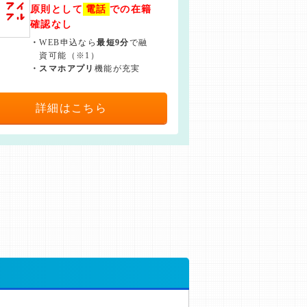
原則として
電話
での在籍
確認なし
・
WEB申込なら
最短9分
で融
資可能（※1）
・
スマホアプリ
機能が充実
詳細はこちら