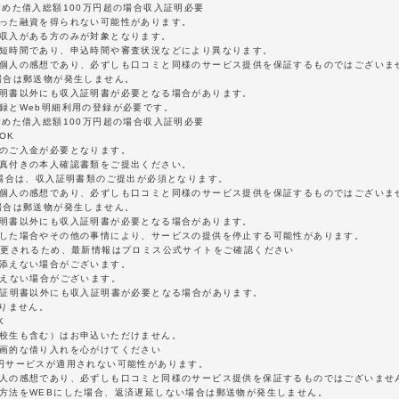
含めた借入総額100万円超の場合収入証明必要
沿った融資を得られない可能性があります。
定収入がある方のみが対象となります。
最短時間であり、申込時間や審査状況などにより異なります。
は個人の感想であり、必ずしも口コミと同様のサービス提供を保証するものではございま
場合は郵送物が発生しません。
証明書以外にも収入証明書が必要となる場合があります。
録とWeb明細利用の登録が必要です。
含めた借入総額100万円超の場合収入証明必要
OK
額のご入金が必要となります。
写真付きの本人確認書類をご提出ください。
の場合は、収入証明書類のご提出が必須となります。
は個人の感想であり、必ずしも口コミと同様のサービス提供を保証するものではございま
場合は郵送物が発生しません。
証明書以外にも収入証明書が必要となる場合があります。
延した場合やその他の事情により、サービスの提供を停止する可能性があります。
変更されるため、最新情報はプロミス公式サイトをご確認ください
に添えない場合がございます。
添えない場合がございます。
分証明書以外にも収入証明書が必要となる場合があります。
ありません。
K
学校生も含む）はお申込いただけません。
計画的な借り入れを心がけてください
0円サービスが適用されない可能性があります。
個人の感想であり、必ずしも口コミと同様のサービス提供を保証するものではございませ
認方法をWEBにした場合、返済遅延しない場合は郵送物が発生しません。