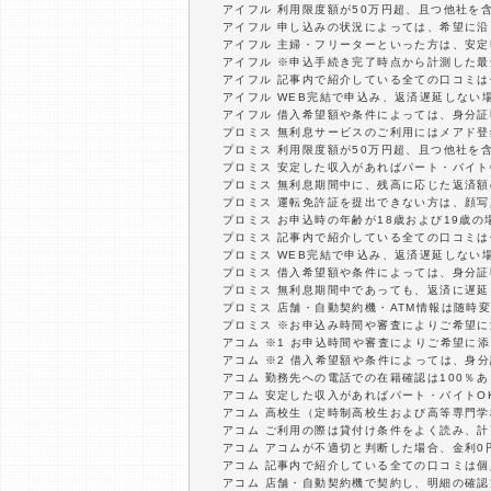
アイフル 利用限度額が50万円超、且つ他社を
アイフル 申し込みの状況によっては、希望に
アイフル 主婦・フリーターといった方は、安
アイフル ※申込手続き完了時点から計測した
アイフル 記事内で紹介している全ての口コミ
アイフル WEB完結で申込み、返済遅延しない
アイフル 借入希望額や条件によっては、身分
プロミス 無利息サービスのご利用にはメアド登
プロミス 利用限度額が50万円超、且つ他社を
プロミス 安定した収入があればパート・バイト
プロミス 無利息期間中に、残高に応じた返済
プロミス 運転免許証を提出できない方は、顔
プロミス お申込時の年齢が18歳および19歳
プロミス 記事内で紹介している全ての口コミ
プロミス WEB完結で申込み、返済遅延しない
プロミス 借入希望額や条件によっては、身分
プロミス 無利息期間中であっても、返済に遅
プロミス 店舗・自動契約機・ATM情報は随時
プロミス ※お申込み時間や審査によりご希望
アコム ※1 お申込時間や審査によりご希望に
アコム ※2 借入希望額や条件によっては、身
アコム 勤務先への電話での在籍確認は100％
アコム 安定した収入があればパート・バイトO
アコム 高校生（定時制高校生および高等専門
アコム ご利用の際は貸付け条件をよく読み、
アコム アコムが不適切と判断した場合、金利
アコム 記事内で紹介している全ての口コミは
アコム 店舗・自動契約機で契約し、明細の確