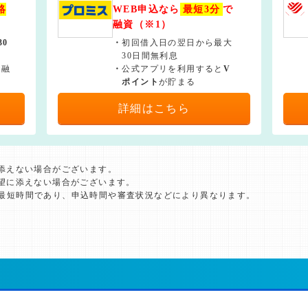
絡
WEB申込なら
最短3分
で
融資（※1）
30
・
初回借入日の翌日から最大
30日間無利息
で融
・
公式アプリを利用すると
V
ポイント
が貯まる
詳細はこちら
に添えない場合がございます。
希望に添えない場合がございます。
た最短時間であり、申込時間や審査状況などにより異なります。