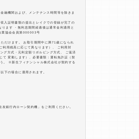
部金融機関および、メンテナンス時間等を除きま
内に収入証明書類の提出とレイクでの登録が完了の
となります ・無利息期間経過後は通常金利適用と
業協会会員第000003号
いただけます。 お取引期間中に満71歳になられ
びご利用残高に応じて異なります）、 ご利用対
ビング方式・元利定額リボルビング方式、 ご返済
応じて 変動します）、必要書類：運転免許証（契
う。 ※新生フィナンシャル株式会社が契約する
万円以下の場合に適用されます。
井住友銀行内ローン契約機」をご利用ください。