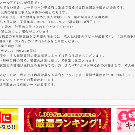
はメールアドレスが必要です。
持ちでない場合、カードローン申込時に別途で普通預金口座開設手続きが必要です。
円以内の場合は収入証明書が不要となります。
が50万円超、且つ他社を含めた借入総額100万円超の場合収入証明必要
25日以降：実質年率2.50％～18.00％／ご融資額800万円まで
よく読み、計画的な借り入れを心がけてください
希望に添えない場合がございます。
0万円超の利用限度額をご希望の場合には、収入証明書のコピーが必要です。 「源泉徴
書第1表・第2表」のいずれか1点をご用意ください。
専業主婦は不可
お申込みまではWEB完結
事項や、本人確認書類の提出状況によっては異なる場合もございます。
0~800万円の間で、審査の結果に基づいて個別に設定されます。
住友銀行の普通預金口座をお持ちでない方、またWEBよりお申込みのお客さまで、本人
報となるため、現在とは内容が異なる場合がございます。最新情報は各社HPで確認して
にクレジットカードの審査があります
者証明書または在留カードが必要です。