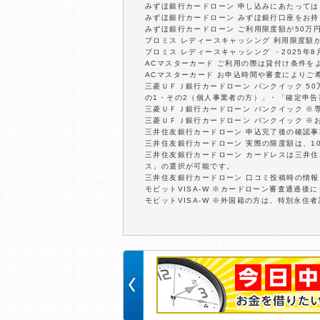
みずほ銀行カードローン 申し込みにあたって
みずほ銀行カードローン みずほ銀行口座をお
みずほ銀行カードローン ご利用限度額が50万
プロミス レディースキャッシング 利用限度額
プロミス レディースキャッシング ・2025年8月
ACマスターカード ご利用の際は貸付け条件を
ACマスターカード お申込時間や審査によりご
三菱ＵＦＪ銀行カードローン バンクイック 5
の1・その2（個人事業者の方）」・「確定申告
三菱ＵＦＪ銀行カードローン バンクイック ※
三菱ＵＦＪ銀行カードローン バンクイック ※
三井住友銀行カードローン 申込完了後の確認
三井住友銀行カードローン 実際の限度額は、1
三井住友銀行カードローン カードレスは三井
ス」の選択が可能です。
三井住友銀行カードローン 口コミ投稿時の情
モビットVISA-W ※カードローン審査通過後
モビットVISA-W ※外国籍の方は、特別永住