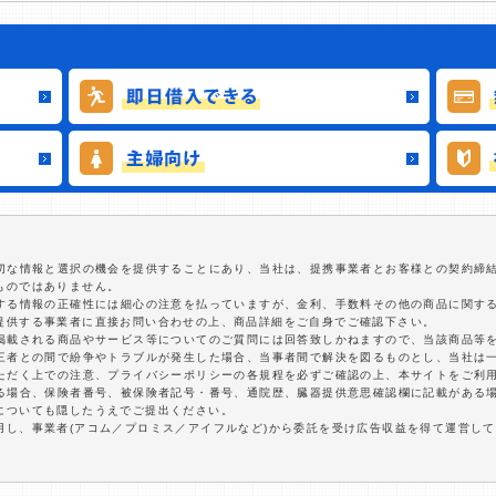
適切な情報と選択の機会を提供することにあり、当社は、提携事業者とお客様との契約締
ものではありません。
関する情報の正確性には細心の注意を払っていますが、金利、手数料その他の商品に関す
提供する事業者に直接お問い合わせの上、商品詳細をご自身でご確認下さい。
に掲載される商品やサービス等についてのご質問には回答致しかねますので、当該商品等
第三者との間で紛争やトラブルが発生した場合、当事者間で解決を図るものとし、当社は
いただく上での注意、プライバシーポリシーの各規程を必ずご確認の上、本サイトをご利
する場合、保険者番号、被保険者記号・番号、通院歴、臓器提供意思確認欄に記載がある
についても隠したうえでご提出ください。
用し、事業者(アコム／プロミス／アイフルなど)から委託を受け広告収益を得て運営し