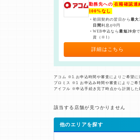
勤務先への
在籍確認連
100%なし
・
初回契約の翌日から
最大
日間
利息が0円
・
WEB申込なら
最短20分
資（※1）
詳細はこちら
アコム ※1.お申込時間や審査によりご希望
プロミス ※1 お申込み時間や審査によりご
アイフル ※申込手続き完了時点から計測し
該当する店舗が見つかりません
他のエリアを探す