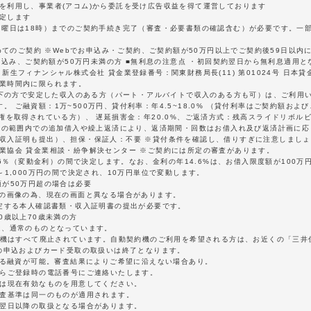
を利用し、事業者(アコム)から委託を受け広告収益を得て運営しております
定します
日曜日は18時）までのご契約手続き完了（審査・必要書類の確認含む）が必要です。一
初めてのご契約 ※Webでお申込み・ご契約、ご契約額が50万円以上でご契約後59日以
お申込み、ご契約額が50万円未満の方 ■無利息の注意点 ・初回契約翌日から無利息適用
生フィナンシャル株式会社 貸金業登録番号：関東財務局長(11) 第01024号 日本貸金
営業時間内に限られます。
歳以下の方で安定した収入のある方（パート・アルバイトで収入のある方も可）は、ご利用
 ご融資額：1万~500万円、貸付利率：年4.5~18.0% （貸付利率はご契約額およ
住権を取得されている方）、 遅延損害金：年20.0%、ご返済方式：残高スライドリボル
資額の範囲内での追加借入や繰上返済により、返済期間・回数はお借入れ及び返済計画に
 収入証明も提出）、担保・保証人：不要 ※貸付条件を確認し、借りすぎに注意しましょ
業協会 貸金業相談・紛争解決センター ※ご契約には所定の審査があります。
4.6％（変動金利）の間で決定します。なお、金利の年14.6%は、お借入限度額が100
～1,000万円の間で決定され、10万円単位で変動します。
額が50万円超の場合は必要
時の画像の為、現在の画面と異なる場合があります。
指定する本人確認書類・収入証明書の提出が必要です。
0歳以上70歳未満の方
は、通常のものとなっています。
契約機はすべて廃止されています。自動契約機のご利用を希望される方は、お近くの「三
での申込およびカード受取の取扱いは終了となります。
による融資が可能。審査結果によりご希望に沿えない場合あり。
たらご登録時の電話番号にご連絡いたします。
くは現在有効なものを用意してください。
審査基準は同一のものが適用されます。
は翌日以降の取扱となる場合があります。