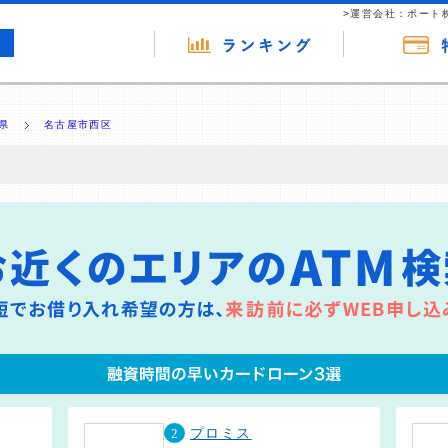
>運営会社：ポート
県
名古屋市西区
の広告（リンク）を含む場合があります。 これらの広告を経由して読者
るという収益モデルです。 ただし、特定の商品を根拠なくPRするもので
報提供を行っています。
2
プロミス