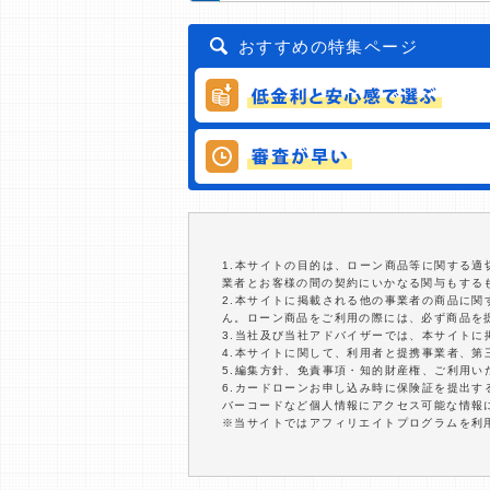
おすすめの特集ページ
1.本サイトの目的は、ローン商品等に関する
業者とお客様の間の契約にいかなる関与もする
2.本サイトに掲載される他の事業者の商品に
ん。ローン商品をご利用の際には、必ず商品を
3.当社及び当社アドバイザーでは、本サイト
4.本サイトに関して、利用者と提携事業者、
5.編集方針、免責事項・知的財産権、ご利用
6.カードローンお申し込み時に保険証を提出
バーコードなど個人情報にアクセス可能な情報
※当サイトではアフィリエイトプログラムを利