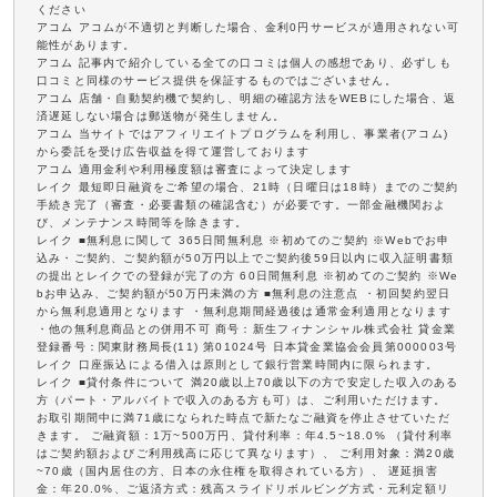
ください
アコム アコムが不適切と判断した場合、金利0円サービスが適用されない可
能性があります。
アコム 記事内で紹介している全ての口コミは個人の感想であり、必ずしも
口コミと同様のサービス提供を保証するものではございません。
アコム 店舗・自動契約機で契約し、明細の確認方法をWEBにした場合、返
済遅延しない場合は郵送物が発生しません。
アコム 当サイトではアフィリエイトプログラムを利用し、事業者(アコム)
から委託を受け広告収益を得て運営しております
アコム 適用金利や利用極度額は審査によって決定します
レイク 最短即日融資をご希望の場合、21時（日曜日は18時）までのご契約
手続き完了（審査・必要書類の確認含む）が必要です。一部金融機関およ
び、メンテナンス時間等を除きます。
レイク ■無利息に関して 365日間無利息 ※初めてのご契約 ※Webでお申
込み・ご契約、ご契約額が50万円以上でご契約後59日以内に収入証明書類
の提出とレイクでの登録が完了の方 60日間無利息 ※初めてのご契約 ※We
bお申込み、ご契約額が50万円未満の方 ■無利息の注意点 ・初回契約翌日
から無利息適用となります ・無利息期間経過後は通常金利適用となります
・他の無利息商品との併用不可 商号：新生フィナンシャル株式会社 貸金業
登録番号：関東財務局長(11) 第01024号 日本貸金業協会会員第000003号
レイク 口座振込による借入は原則として銀行営業時間内に限られます。
レイク ■貸付条件について 満20歳以上70歳以下の方で安定した収入のある
方（パート・アルバイトで収入のある方も可）は、ご利用いただけます。
お取引期間中に満71歳になられた時点で新たなご融資を停止させていただ
きます。 ご融資額：1万~500万円、貸付利率：年4.5~18.0% （貸付利率
はご契約額およびご利用残高に応じて異なります）、 ご利用対象：満20歳
~70歳（国内居住の方、日本の永住権を取得されている方）、 遅延損害
金：年20.0%、ご返済方式：残高スライドリボルビング方式・元利定額リ