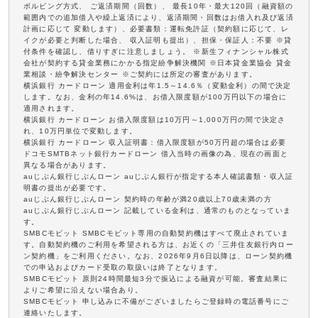
ボルビング方式、 ご返済期間（回数）、 最長10年・最大120回（融資額の
範囲内での追加借入や繰上返済により、返済期間・回数はお借入れ及び返済
計画に応じて 変動します）、必要書類：運転免許証（契約額に応じて、レ
イクが必要と判断した場合、 収入証明も提出）、担保・保証人：不要 ※貸
付条件を確認し、借りすぎに注意しましょう。 ※新生フィナンシャル株式
会社が契約する貸金業務にかかる指定紛争解決機関 ※日本貸金業協会 貸金
業相談・紛争解決センター ※ご契約には所定の審査があります。
横浜銀行 カードローン 適用金利は年1.5～14.6％（変動金利）の間で決定
します。なお、金利の年14.6%は、お借入限度額が100万円以下の場合に
適用されます。
横浜銀行 カードローン お借入限度額は10万円～1,000万円の間で決定さ
れ、10万円単位で変動します。
横浜銀行 カードローン 収入証明書：借入限度額が50万円超の場合は必要
ドコモSMTBネット銀行カードローン 借入当時の画像の為、現在の画面と
異なる場合があります。
auじぶん銀行じぶんローン auじぶん銀行が指定する本人確認書類・収入証
明書の提出が必要です。
auじぶん銀行じぶんローン 契約時の年齢が満20歳以上70歳未満の方
auじぶん銀行じぶんローン 記載している金利は、通常のものとなっていま
す。
SMBCモビット SMBCモビット専用の自動契約機はすべて廃止されていま
す。自動契約機のご利用を希望される方は、お近くの「三井住友銀行内ロー
ン契約機」をご利用ください。なお、2026年9月6日以降は、ローン契約機
での申込およびカード受取の取扱いは終了となります。
SMBCモビット 原則24時間最短3分で振込による融資が可能。審査結果に
よりご希望に沿えない場合あり。
SMBCモビット 申し込みに不備がございましたらご登録時の電話番号にご
連絡いたします。