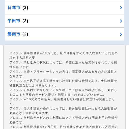
日進市
(3)
半田市
(3)
碧南市
(2)
アイフル 利用限度額が50万円超、且つ他社を含めた借入総額100万円超の
場合収入証明必要
アイフル 申し込みの状況によっては、希望に沿った融資を得られない可能
性があります。
アイフル 主婦・フリーターといった方は、安定収入がある方のみが対象と
なります。
アイフル ※申込手続き完了時点から計測した最短時間であり、申込時間や
審査状況などにより異なります。
アイフル 記事内で紹介している全ての口コミは個人の感想であり、必ずし
も口コミと同様のサービス提供を保証するものではございません。
アイフル WEB完結で申込み、返済遅延しない場合は郵送物が発生しませ
ん。
アイフル 借入希望額や条件によっては、身分証明書以外にも収入証明書が
必要となる場合があります。
プロミス 無利息サービスのご利用にはメアド登録とWeb明細利用の登録が
必要です。
プロミス 利用限度額が50万円超、且つ他社を含めた借入総額100万円超の