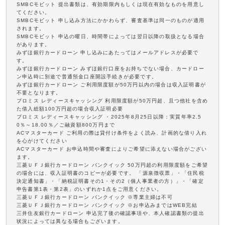
SMBCモビット 提出書類は、有効期限内もしくは現在有効なものを用意し
てください。
SMBCモビット 申し込み方法にかかわらず、審査基準は同一のものが適用
されます。
SMBCモビット 申込の曜日、時間帯によっては翌日以降の取扱となる場合
があります。
みずほ銀行カードローン 申し込みにあたってはメールアドレスが必要で
す。
みずほ銀行カードローン みずほ銀行口座をお持ちでない場合、カードロー
ン申込時に別途で普通預金口座開設手続きが必要です。
みずほ銀行カードローン ご利用限度額が50万円以内の場合は収入証明書が
不要となります。
プロミス レディースキャッシング 利用限度額が50万円超、且つ他社を含め
た借入総額100万円超の場合収入証明必要
プロミス レディースキャッシング ・2025年8月25日以降：実質年率2.5
0％～18.00％／ご融資額800万円まで
ACマスターカード ご利用の際は貸付け条件をよく読み、計画的な借り入れ
を心がけてください
ACマスターカード お申込時間や審査によりご希望に添えない場合がござい
ます。
三菱ＵＦＪ銀行カードローン バンクイック 50万円超の利用限度額をご希望
の場合には、収入証明書のコピーが必要です。 「源泉徴収票」・「住民税
決定通知書」・「納税証明書その1・その2（個人事業者の方）」・「確定
申告書第1表・第2表」のいずれか1点をご用意ください。
三菱ＵＦＪ銀行カードローン バンクイック ※専業主婦は不可
三菱ＵＦＪ銀行カードローン バンクイック ※お申込みまではWEB完結
三井住友銀行カードローン 申込完了後の確認事項や、本人確認書類の提出
状況によっては異なる場合もございます。