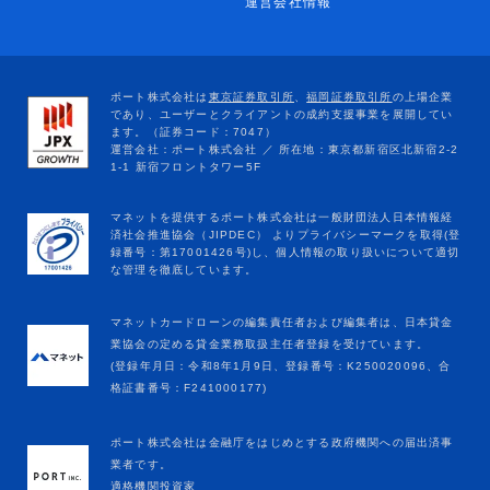
運営会社情報
マネットカードローンの編集責任者および編集者は、日本貸金
業協会の定める貸金業務取扱主任者登録を受けています。
(登録年月日：令和8年1月9日、登録番号：K250020096、合
格証書番号：F241000177)
ポート株式会社は金融庁をはじめとする政府機関への届出済事
業者です。
適格機関投資家