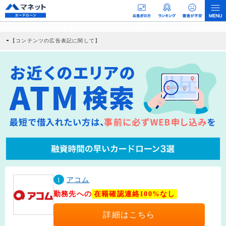
【コンテンツの広告表記に関して】
本コンテンツには、紹介している商品・商材の広告（リンク）を含む場合がありま
す。 これらの広告を経由して読者が企業ホームページを訪れ、成約が発生すると弊
社に対して企業から紹介報酬が支払われるという収益モデルです。 ただし、特定の
商品を根拠なくPRするものではなく、当編集部の調査／ユーザーへの口コミ収集な
どに基づき、公平性を担保した情報提供を行っています。
>提携企業一覧
1
アコム
勤務先への
在籍確認連絡100%なし
詳細はこちら