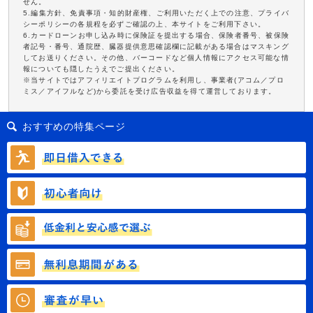
せん。
5.編集方針、免責事項・知的財産権、ご利用いただく上での注意、プライバ
シーポリシーの各規程を必ずご確認の上、本サイトをご利用下さい。
6.カードローンお申し込み時に保険証を提出する場合、保険者番号、被保険
者記号・番号、通院歴、臓器提供意思確認欄に記載がある場合はマスキング
してお送りください。その他、バーコードなど個人情報にアクセス可能な情
報についても隠したうえでご提出ください。
※当サイトではアフィリエイトプログラムを利用し、事業者(アコム／プロ
ミス／アイフルなど)から委託を受け広告収益を得て運営しております。
おすすめの特集ページ