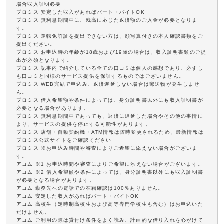
場合収入証明必要
プロミス 安定した収入があればパート・バイトOK
プロミス 無利息期間中に、残高に応じた返済額のご入金が必要となりま
す。
プロミス 運転免許証を提出できない方は、顔写真付きの本人確認書類をご
提出ください。
プロミス お申込時の年齢が18歳および19歳の場合は、収入証明書類のご提
出が必須となります。
プロミス 記事内で紹介している全ての口コミは個人の感想であり、必ずし
も口コミと同様のサービス提供を保証するものではございません。
プロミス WEB完結で申込み、返済遅延しない場合は郵送物が発生しませ
ん。
プロミス 借入希望額や条件によっては、身分証明書以外にも収入証明書が
必要となる場合があります。
プロミス 無利息期間中であっても、返済に遅延した場合やその他の事情に
より、サービスの提供を停止する可能性があります。
プロミス 店舗・自動契約機・ATM情報は随時変更されるため、最新情報は
プロミス公式サイトをご確認ください
プロミス ※お申込み時間や審査によりご希望に添えない場合がございま
す。
アコム ※1 お申込時間や審査によりご希望に添えない場合がございます。
アコム ※2 借入希望額や条件によっては、身分証明書以外にも収入証明書
が必要となる場合があります。
アコム 勤務先への電話での在籍確認は100％ありません。
アコム 安定した収入があればパート・バイトOK
アコム 高校生（定時制高校生および高等専門学校生も含む）はお申込いた
だけません。
アコム ご利用の際は貸付け条件をよく読み、計画的な借り入れを心がけて