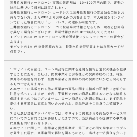
三井住友銀行カードローン 実際の限度額は、10~800万円の間で、審査の
結果に基づいて個別に設定されます。
三井住友銀行カードローン カードレスは三井住友銀行の普通預金口座をお
持ちでない方、またWEBよりお申込みのお客さまで、本人確認をオンライ
ンで行った場合に限り「カードレス」の選択が可能です。
三井住友銀行カードローン 口コミ投稿時の情報となるため、現在とは内容
が異なる場合がございます。最新情報は各社HPで確認してください。
モビットVISA-W ※カードローン審査通過後にクレジットカードの審査が
あります
モビットVISA-W ※外国籍の方は、特別永住者証明書または在留カードが
必要です。
1.本サイトの目的は、ローン商品等に関する適切な情報と選択の機会を提供
することにあり、当社は、提携事業者とお客様との契約締結の代理、斡旋、
仲介等の形態を問わず、提携事業者とお客様の間の契約にいかなる関与もす
るものではありません。
2.本サイトに掲載される他の事業者の商品に関する情報の正確性には細心の
注意を払っていますが、金利、手数料その他の商品に関するいかなる情報も
保証するものではございません。ローン商品をご利用の際には、必ず商品を
提供する事業者に直接お問い合わせの上、商品詳細をご自身でご確認下さ
い。
3.当社及び当社アドバイザーでは、本サイトに掲載される商品やサービス等
についてのご質問には回答致しかねますので、当該商品等を提供する事業者
に直接お問い合わせ下さい。
4.本サイトに関して、利用者と提携事業者、第三者との間で紛争やトラブル
が発生した場合、当事者間で解決を図るものとし、当社は一切責任を負いま