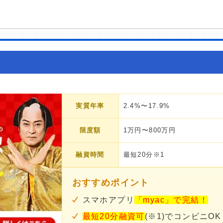
実質年率
2.4%〜17.9%
限度額
1万円〜800万円
融資時間
最短20分※1
おすすめポイント
スマホアプリ
「myac」で完結！
最短20分融資可
(※1)でコンビニOK