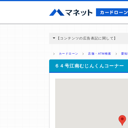
【コンテンツの広告表記に関して】
本コンテンツには、紹介している商品・商材
と弊社に対して企業から紹介報酬が支払われ
カードローン
店舗・ATM検索
愛知
ミ収集などに基づき、公平性を担保した情
>提携企業一覧
６４号江南むじんくんコーナー