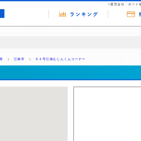
>運営会社：ポート
の広告（リンク）を含む場合があります。 これらの広告を経由して読者
るという収益モデルです。 ただし、特定の商品を根拠なくPRするもので
県
江南市
６４号江南むじんくんコーナー
報提供を行っています。