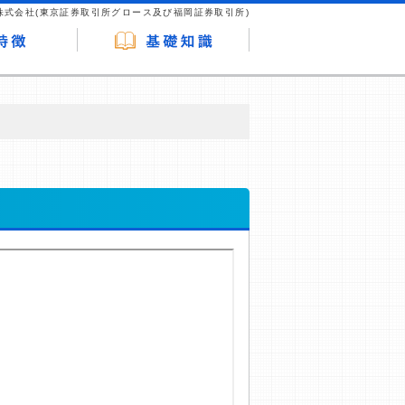
株式会社(東京証券取引所グロース及び福岡証券取引所)
が企業ホームページを訪れ、成約が発生する
はなく、当編集部の調査／ユーザーへの口コ