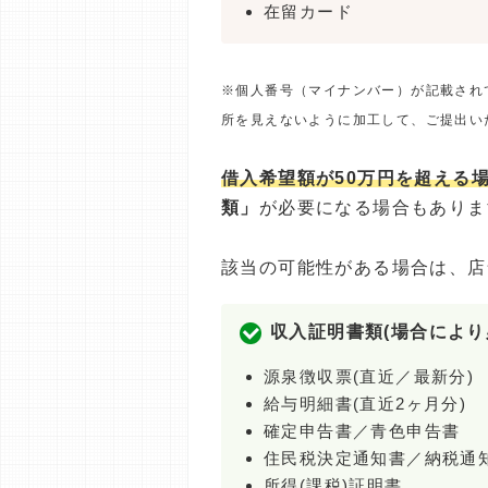
在留カード
※個人番号（マイナンバー）が記載され
所を見えないように加工して、ご提出い
借入希望額が50万円を超える
類」
が必要になる場合もありま
該当の可能性がある場合は、店
収入証明書類(場合により
源泉徴収票(直近／最新分)
給与明細書(直近2ヶ月分)
確定申告書／青色申告書
住民税決定通知書／納税通
所得(課税)証明書