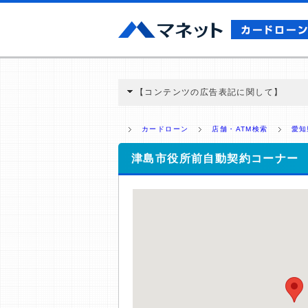
【コンテンツの広告表記に関して】
本コンテンツには、紹介している商品・商材
と弊社に対して企業から紹介報酬が支払われ
カードローン
店舗・ATM検索
愛知
ミ収集などに基づき、公平性を担保した情
>提携企業一覧
津島市役所前自動契約コーナー