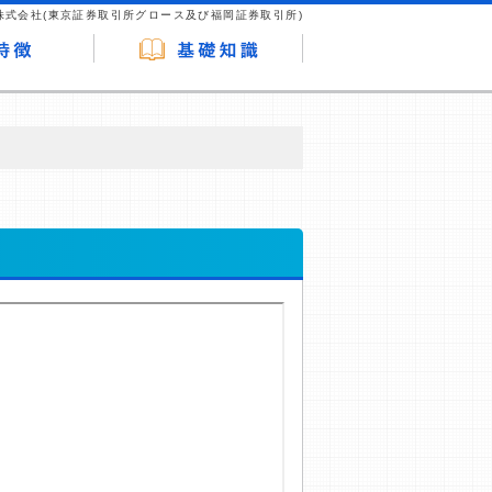
株式会社(東京証券取引所グロース及び福岡証券取引所)
が企業ホームページを訪れ、成約が発生する
はなく、当編集部の調査／ユーザーへの口コ