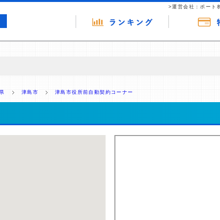
>運営会社：ポート
の広告（リンク）を含む場合があります。 これらの広告を経由して読者
るという収益モデルです。 ただし、特定の商品を根拠なくPRするもので
県
津島市
津島市役所前自動契約コーナー
報提供を行っています。