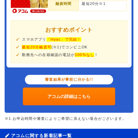
融資時間
最短20分※1
おすすめポイント
スマホアプリ
「myac」で完結！
最短20分融資可
(※1)でコンビニOK
勤務先への在籍確認の電話が
100%なし
！
審査結果が事前に分かる!!
アコムの詳細はこちら
※1.お申込時間や審査によりご希望に添えない場合がございます。
アコムに関する新着記事一覧