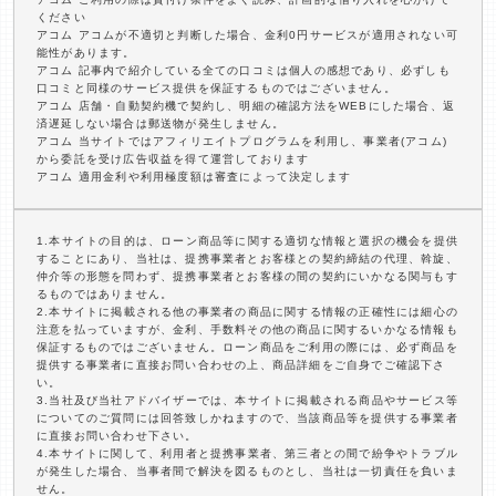
ください
アコム アコムが不適切と判断した場合、金利0円サービスが適用されない可
能性があります。
アコム 記事内で紹介している全ての口コミは個人の感想であり、必ずしも
口コミと同様のサービス提供を保証するものではございません。
アコム 店舗・自動契約機で契約し、明細の確認方法をWEBにした場合、返
済遅延しない場合は郵送物が発生しません。
アコム 当サイトではアフィリエイトプログラムを利用し、事業者(アコム)
から委託を受け広告収益を得て運営しております
アコム 適用金利や利用極度額は審査によって決定します
1.本サイトの目的は、ローン商品等に関する適切な情報と選択の機会を提供
することにあり、当社は、提携事業者とお客様との契約締結の代理、斡旋、
仲介等の形態を問わず、提携事業者とお客様の間の契約にいかなる関与もす
るものではありません。
2.本サイトに掲載される他の事業者の商品に関する情報の正確性には細心の
注意を払っていますが、金利、手数料その他の商品に関するいかなる情報も
保証するものではございません。ローン商品をご利用の際には、必ず商品を
提供する事業者に直接お問い合わせの上、商品詳細をご自身でご確認下さ
い。
3.当社及び当社アドバイザーでは、本サイトに掲載される商品やサービス等
についてのご質問には回答致しかねますので、当該商品等を提供する事業者
に直接お問い合わせ下さい。
4.本サイトに関して、利用者と提携事業者、第三者との間で紛争やトラブル
が発生した場合、当事者間で解決を図るものとし、当社は一切責任を負いま
せん。