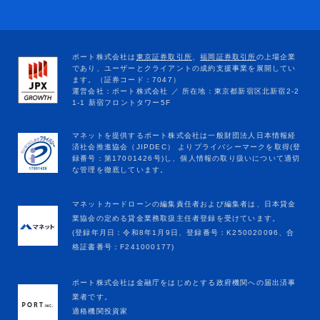
マネットカードローンの編集責任者および編集者は、日本貸金
業協会の定める貸金業務取扱主任者登録を受けています。
(登録年月日：令和8年1月9日、登録番号：K250020096、合
格証書番号：F241000177)
ポート株式会社は金融庁をはじめとする政府機関への届出済事
業者です。
適格機関投資家