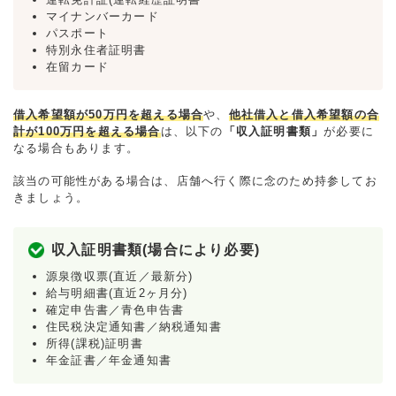
マイナンバーカード
パスポート
特別永住者証明書
在留カード
借入希望額が50万円を超える場合
や、
他社借入と借入希望額の合
計が100万円を超える場合
は、以下の
「収入証明書類」
が必要に
なる場合もあります。
該当の可能性がある場合は、店舗へ行く際に念のため持参してお
きましょう。
収入証明書類(場合により必要)
源泉徴収票(直近／最新分)
給与明細書(直近2ヶ月分)
確定申告書／青色申告書
住民税決定通知書／納税通知書
所得(課税)証明書
年金証書／年金通知書