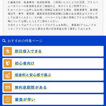
5.編集方針、免責事項・知的財産権、ご利用いただく上での注意、プライバ
シーポリシーの各規程を必ずご確認の上、本サイトをご利用下さい。
6.カードローンお申し込み時に保険証を提出する場合、保険者番号、被保険
者記号・番号、通院歴、臓器提供意思確認欄に記載がある場合はマスキング
してお送りください。その他、バーコードなど個人情報にアクセス可能な情
報についても隠したうえでご提出ください。
※当サイトではアフィリエイトプログラムを利用し、事業者(アコム／プロ
ミス／アイフルなど)から委託を受け広告収益を得て運営しております。
おすすめの特集ページ