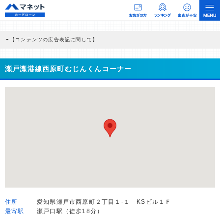
【コンテンツの広告表記に関して】
本コンテンツには、紹介している商品・商材の広告（リンク）を含む場合がありま
す。 これらの広告を経由して読者が企業ホームページを訪れ、成約が発生すると弊
社に対して企業から紹介報酬が支払われるという収益モデルです。 ただし、特定の
瀬戸瀬港線西原町むじんくんコーナー
商品を根拠なくPRするものではなく、当編集部の調査／ユーザーへの口コミ収集な
どに基づき、公平性を担保した情報提供を行っています。
>提携企業一覧
住所
愛知県瀬戸市西原町２丁目１-１ KSビル１Ｆ
最寄駅
瀬戸口駅（徒歩18分）