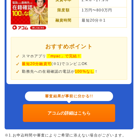
実質年率
2.4%〜17.9%
限度額
1万円〜800万円
融資時間
最短20分※1
おすすめポイント
スマホアプリ
「myac」で完結！
最短20分融資可
(※1)でコンビニOK
勤務先への在籍確認の電話が
100%なし
！
審査結果が事前に分かる!!
アコムの詳細はこちら
※1.お申込時間や審査によりご希望に添えない場合がございます。