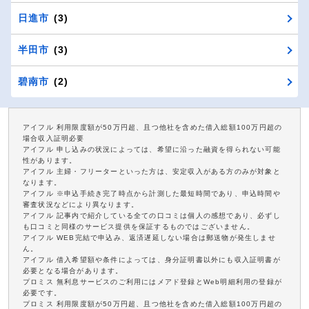
日進市
(3)
半田市
(3)
碧南市
(2)
アイフル 利用限度額が50万円超、且つ他社を含めた借入総額100万円超の
場合収入証明必要
アイフル 申し込みの状況によっては、希望に沿った融資を得られない可能
性があります。
アイフル 主婦・フリーターといった方は、安定収入がある方のみが対象と
なります。
アイフル ※申込手続き完了時点から計測した最短時間であり、申込時間や
審査状況などにより異なります。
アイフル 記事内で紹介している全ての口コミは個人の感想であり、必ずし
も口コミと同様のサービス提供を保証するものではございません。
アイフル WEB完結で申込み、返済遅延しない場合は郵送物が発生しませ
ん。
アイフル 借入希望額や条件によっては、身分証明書以外にも収入証明書が
必要となる場合があります。
プロミス 無利息サービスのご利用にはメアド登録とWeb明細利用の登録が
必要です。
プロミス 利用限度額が50万円超、且つ他社を含めた借入総額100万円超の