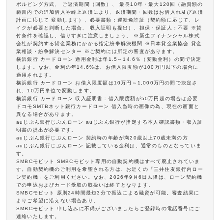
ボルビング方式、 ご返済期間（回数）、 最長10年・最大120回（融資額の
範囲内での追加借入や繰上返済により、返済期間・回数はお借入れ及び返済
計画に応じて 変動します）、必要書類：運転免許証（契約額に応じて、レ
イクが必要と判断した場合、 収入証明も提出）、担保・保証人：不要 ※貸
付条件を確認し、借りすぎに注意しましょう。 ※新生フィナンシャル株式
会社が契約する貸金業務にかかる指定紛争解決機関 ※日本貸金業協会 貸金
業相談・紛争解決センター ※ご契約には所定の審査があります。
横浜銀行 カードローン 適用金利は年1.5～14.6％（変動金利）の間で決定
します。なお、金利の年14.6%は、お借入限度額が100万円以下の場合に
適用されます。
横浜銀行 カードローン お借入限度額は10万円～1,000万円の間で決定さ
れ、10万円単位で変動します。
横浜銀行 カードローン 収入証明書：借入限度額が50万円超の場合は必要
ドコモSMTBネット銀行カードローン 借入当時の画像の為、現在の画面と
異なる場合があります。
auじぶん銀行じぶんローン auじぶん銀行が指定する本人確認書類・収入証
明書の提出が必要です。
auじぶん銀行じぶんローン 契約時の年齢が満20歳以上70歳未満の方
auじぶん銀行じぶんローン 記載している金利は、通常のものとなっていま
す。
SMBCモビット SMBCモビット専用の自動契約機はすべて廃止されていま
す。自動契約機のご利用を希望される方は、お近くの「三井住友銀行内ロー
ン契約機」をご利用ください。なお、2026年9月6日以降は、ローン契約機
での申込およびカード受取の取扱いは終了となります。
SMBCモビット 原則24時間最短3分で振込による融資が可能。審査結果に
よりご希望に沿えない場合あり。
SMBCモビット 申し込みに不備がございましたらご登録時の電話番号にご
連絡いたします。