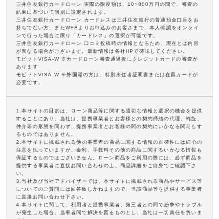
三井住友銀行カードローン 実際の限度額は、10~800万円の間で、審査の
結果に基づいて個別に設定されます。
三井住友銀行カードローン カードレスは三井住友銀行の普通預金口座をお
持ちでない方、またWEBよりお申込みのお客さまで、本人確認をオンライ
ンで行った場合に限り「カードレス」の選択が可能です。
三井住友銀行カードローン 口コミ投稿時の情報となるため、現在とは内容
が異なる場合がございます。最新情報は各社HPで確認してください。
モビットVISA-W ※カードローン審査通過後にクレジットカードの審査が
あります
モビットVISA-W ※外国籍の方は、特別永住者証明書または在留カードが
必要です。
1.本サイトの目的は、ローン商品等に関する適切な情報と選択の機会を提供
することにあり、当社は、提携事業者とお客様との契約締結の代理、斡旋、
仲介等の形態を問わず、提携事業者とお客様の間の契約にいかなる関与もす
るものではありません。
2.本サイトに掲載される他の事業者の商品に関する情報の正確性には細心の
注意を払っていますが、金利、手数料その他の商品に関するいかなる情報も
保証するものではございません。ローン商品をご利用の際には、必ず商品を
提供する事業者に直接お問い合わせの上、商品詳細をご自身でご確認下さ
い。
3.当社及び当社アドバイザーでは、本サイトに掲載される商品やサービス等
についてのご質問には回答致しかねますので、当該商品等を提供する事業者
に直接お問い合わせ下さい。
4.本サイトに関して、利用者と提携事業者、第三者との間で紛争やトラブル
が発生した場合、当事者間で解決を図るものとし、当社は一切責任を負いま