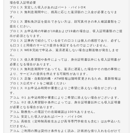
場合収入証明必要
プロミス 安定した収入があればパート・バイトOK
プロミス 無利息期間中に、残高に応じた返済額のご入金が必要となりま
す。
プロミス 運転免許証を提出できない方は、顔写真付きの本人確認書類をご
提出ください。
プロミス お申込時の年齢が18歳および19歳の場合は、収入証明書類のご提
出が必須となります。
プロミス 記事内で紹介している全ての口コミは個人の感想であり、必ずし
も口コミと同様のサービス提供を保証するものではございません。
プロミス WEB完結で申込み、返済遅延しない場合は郵送物が発生しませ
ん。
プロミス 借入希望額や条件によっては、身分証明書以外にも収入証明書が
必要となる場合があります。
プロミス 無利息期間中であっても、返済に遅延した場合やその他の事情に
より、サービスの提供を停止する可能性があります。
プロミス 店舗・自動契約機・ATM情報は随時変更されるため、最新情報は
プロミス公式サイトをご確認ください
プロミス ※お申込み時間や審査によりご希望に添えない場合がございま
す。
アコム ※1 お申込時間や審査によりご希望に添えない場合がございます。
アコム ※2 借入希望額や条件によっては、身分証明書以外にも収入証明書
が必要となる場合があります。
アコム 勤務先への電話での在籍確認は100％ありません。
アコム 安定した収入があればパート・バイトOK
アコム 高校生（定時制高校生および高等専門学校生も含む）はお申込いた
だけません。
アコム ご利用の際は貸付け条件をよく読み、計画的な借り入れを心がけて