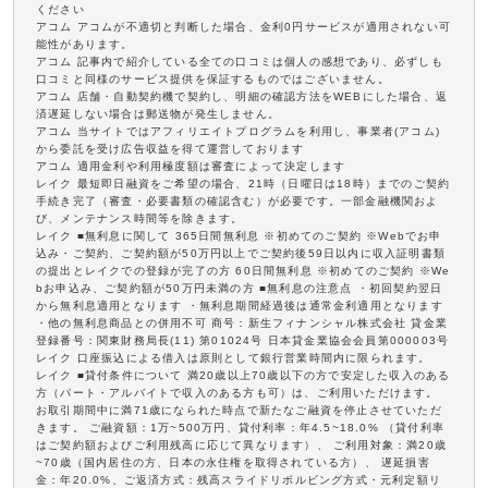
ください
アコム アコムが不適切と判断した場合、金利0円サービスが適用されない可
能性があります。
アコム 記事内で紹介している全ての口コミは個人の感想であり、必ずしも
口コミと同様のサービス提供を保証するものではございません。
アコム 店舗・自動契約機で契約し、明細の確認方法をWEBにした場合、返
済遅延しない場合は郵送物が発生しません。
アコム 当サイトではアフィリエイトプログラムを利用し、事業者(アコム)
から委託を受け広告収益を得て運営しております
アコム 適用金利や利用極度額は審査によって決定します
レイク 最短即日融資をご希望の場合、21時（日曜日は18時）までのご契約
手続き完了（審査・必要書類の確認含む）が必要です。一部金融機関およ
び、メンテナンス時間等を除きます。
レイク ■無利息に関して 365日間無利息 ※初めてのご契約 ※Webでお申
込み・ご契約、ご契約額が50万円以上でご契約後59日以内に収入証明書類
の提出とレイクでの登録が完了の方 60日間無利息 ※初めてのご契約 ※We
bお申込み、ご契約額が50万円未満の方 ■無利息の注意点 ・初回契約翌日
から無利息適用となります ・無利息期間経過後は通常金利適用となります
・他の無利息商品との併用不可 商号：新生フィナンシャル株式会社 貸金業
登録番号：関東財務局長(11) 第01024号 日本貸金業協会会員第000003号
レイク 口座振込による借入は原則として銀行営業時間内に限られます。
レイク ■貸付条件について 満20歳以上70歳以下の方で安定した収入のある
方（パート・アルバイトで収入のある方も可）は、ご利用いただけます。
お取引期間中に満71歳になられた時点で新たなご融資を停止させていただ
きます。 ご融資額：1万~500万円、貸付利率：年4.5~18.0% （貸付利率
はご契約額およびご利用残高に応じて異なります）、 ご利用対象：満20歳
~70歳（国内居住の方、日本の永住権を取得されている方）、 遅延損害
金：年20.0%、ご返済方式：残高スライドリボルビング方式・元利定額リ