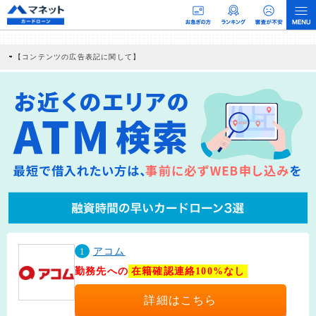
【コンテンツの広告表記に関して】
本コンテンツには、紹介している商品・商材の広告（リンク）を含む場合がありま
す。 これらの広告を経由して読者が企業ホームページを訪れ、成約が発生すると弊
社に対して企業から紹介報酬が支払われるという収益モデルです。 ただし、特定の
商品を根拠なくPRするものではなく、当編集部の調査／ユーザーへの口コミ収集な
どに基づき、公平性を担保した情報提供を行っています。
>提携企業一覧
1
アコム
勤務先への
在籍確認連絡100%なし
詳細はこちら