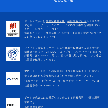
運営会社情報
マネットカードローンの編集責任者および編集者は、日本貸金
業協会の定める貸金業務取扱主任者登録を受けています。
(登録年月日：令和8年1月9日、登録番号：K250020096、合
格証書番号：F241000177)
ポート株式会社は金融庁をはじめとする政府機関への届出済事
業者です。
適格機関投資家