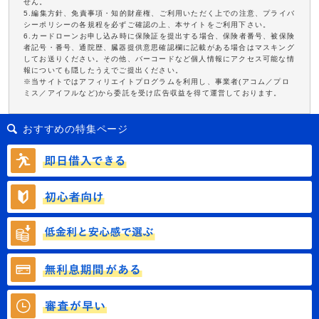
せん。
5.編集方針、免責事項・知的財産権、ご利用いただく上での注意、プライバ
シーポリシーの各規程を必ずご確認の上、本サイトをご利用下さい。
6.カードローンお申し込み時に保険証を提出する場合、保険者番号、被保険
者記号・番号、通院歴、臓器提供意思確認欄に記載がある場合はマスキング
してお送りください。その他、バーコードなど個人情報にアクセス可能な情
報についても隠したうえでご提出ください。
※当サイトではアフィリエイトプログラムを利用し、事業者(アコム／プロ
ミス／アイフルなど)から委託を受け広告収益を得て運営しております。
おすすめの特集ページ