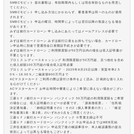
SMBCモビット 提出書類は、有効期限内もしくは現在有効なものを用意し
てください。
SMBCモビット 申し込み方法にかかわらず、審査基準は同一のものが適用
されます。
SMBCモビット 申込の曜日、時間帯によっては翌日以降の取扱となる場合
があります。
みずほ銀行カードローン 申し込みにあたってはメールアドレスが必要で
す。
みずほ銀行カードローン みずほ銀行口座をお持ちでない場合、カードロー
ン申込時に別途で普通預金口座開設手続きが必要です。
みずほ銀行カードローン ご利用限度額が50万円以内の場合は収入証明書が
不要となります。
プロミス レディースキャッシング 利用限度額が50万円超、且つ他社を含め
た借入総額100万円超の場合収入証明必要
プロミス レディースキャッシング ・2025年8月25日以降：実質年率2.5
0％～18.00％／ご融資額800万円まで
ACマスターカード ご利用の際は貸付け条件をよく読み、計画的な借り入れ
を心がけてください
ACマスターカード お申込時間や審査によりご希望に添えない場合がござい
ます。
三菱ＵＦＪ銀行カードローン バンクイック 50万円超の利用限度額をご希望
の場合には、収入証明書のコピーが必要です。 「源泉徴収票」・「住民税
決定通知書」・「納税証明書その1・その2（個人事業者の方）」・「確定
申告書第1表・第2表」のいずれか1点をご用意ください。
三菱ＵＦＪ銀行カードローン バンクイック ※専業主婦は不可
三菱ＵＦＪ銀行カードローン バンクイック ※お申込みまではWEB完結
三井住友銀行カードローン 申込完了後の確認事項や、本人確認書類の提出
状況によっては異なる場合もございます。