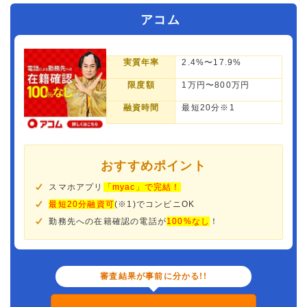
アコム
実質年率
2.4%〜17.9%
限度額
1万円〜800万円
融資時間
最短20分※1
おすすめポイント
スマホアプリ
「myac」で完結！
最短20分融資可
(※1)でコンビニOK
勤務先への在籍確認の電話が
100%なし
！
審査結果が事前に分かる!!