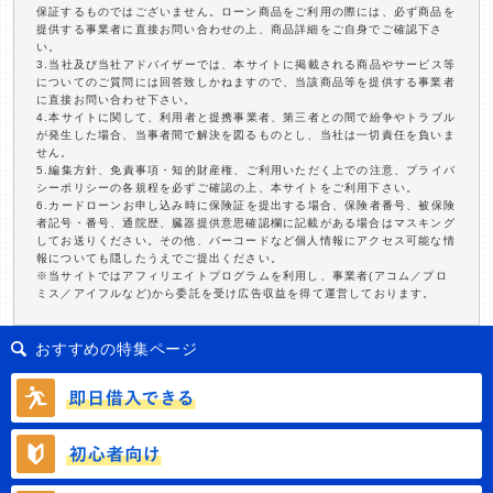
保証するものではございません。ローン商品をご利用の際には、必ず商品を
提供する事業者に直接お問い合わせの上、商品詳細をご自身でご確認下さ
い。
3.当社及び当社アドバイザーでは、本サイトに掲載される商品やサービス等
についてのご質問には回答致しかねますので、当該商品等を提供する事業者
に直接お問い合わせ下さい。
4.本サイトに関して、利用者と提携事業者、第三者との間で紛争やトラブル
が発生した場合、当事者間で解決を図るものとし、当社は一切責任を負いま
せん。
5.編集方針、免責事項・知的財産権、ご利用いただく上での注意、プライバ
シーポリシーの各規程を必ずご確認の上、本サイトをご利用下さい。
6.カードローンお申し込み時に保険証を提出する場合、保険者番号、被保険
者記号・番号、通院歴、臓器提供意思確認欄に記載がある場合はマスキング
してお送りください。その他、バーコードなど個人情報にアクセス可能な情
報についても隠したうえでご提出ください。
※当サイトではアフィリエイトプログラムを利用し、事業者(アコム／プロ
ミス／アイフルなど)から委託を受け広告収益を得て運営しております。
おすすめの特集ページ