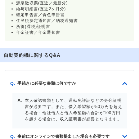
源泉徴収票(直近／最新分)
給与明細書(直近2ヶ月分)
確定申告書／青色申告書
住民税決定通知書／納税通知書
所得(課税)証明書
年金証書／年金通知書
自動契約機に関するQ&A
手続きに必要な書類は何ですか
Q.
本人確認書類として、運転免許証などの身分証明
書が必要です。また、借入希望額が50万円を超え
る場合・他社借入と借入希望額の合計が100万円
を超える場合は、収入証明書が必要となります。
事前にオンラインで書類提出した場合も必要です
Q.