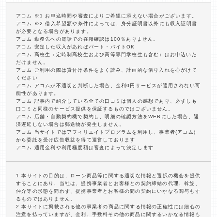
アコム ※1 お申込時間や審査によりご希望に添えない場合がございます。
アコム ※2 借入希望額や条件によっては、身分証明書以外にも収入証明書
が必要となる場合があります。
アコム 勤務先への電話での在籍確認は100％ありません。
アコム 安定した収入があればパート・バイトOK
アコム 高校生（定時制高校生および高等専門学校生も含む）はお申込いた
だけません。
アコム ご利用の際は貸付け条件をよく読み、計画的な借り入れを心がけて
ください
アコム アコムが不適切と判断した場合、金利0円サービスが適用されない可
能性があります。
アコム 記事内で紹介している全ての口コミは個人の感想であり、必ずしも
口コミと同様のサービス提供を保証するものではございません。
アコム 店舗・自動契約機で契約し、明細の確認方法をWEBにした場合、返
済遅延しない場合は郵送物が発生しません。
アコム 当サイトではアフィリエイトプログラムを利用し、事業者(アコム)
から委託を受け広告収益を得て運営しております
アコム 適用金利や利用極度額は審査によって決定します
1.本サイトの目的は、ローン商品等に関する適切な情報と選択の機会を提供
することにあり、当社は、提携事業者とお客様との契約締結の代理、斡旋、
仲介等の形態を問わず、提携事業者とお客様の間の契約にいかなる関与もす
るものではありません。
2.本サイトに掲載される他の事業者の商品に関する情報の正確性には細心の
注意を払っていますが、金利、手数料その他の商品に関するいかなる情報も