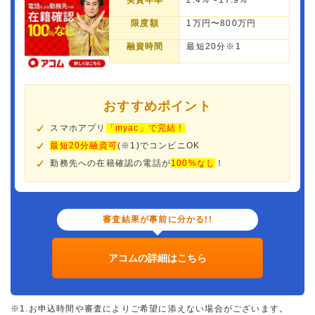
実質年率
2.4%〜17.9%
限度額
1万円〜800万円
融資時間
最短20分※1
おすすめポイント
スマホアプリ
「myac」で完結！
最短20分融資可
(※1)でコンビニOK
勤務先への在籍確認の電話が
100%なし
！
審査結果が事前に分かる!!
アコムの詳細はこちら
※1.お申込時間や審査によりご希望に添えない場合がございます。