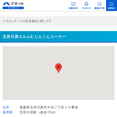
【コンテンツの広告表記に関して】
本コンテンツには、紹介している商品・商材の広告（リンク）を含む場合がありま
す。 これらの広告を経由して読者が企業ホームページを訪れ、成約が発生すると弊
社に対して企業から紹介報酬が支払われるという収益モデルです。 ただし、特定の
五所川原エルムむじんくんコーナー
商品を根拠なくPRするものではなく、当編集部の調査／ユーザーへの口コミ収集な
どに基づき、公平性を担保した情報提供を行っています。
>提携企業一覧
住所
青森県五所川原市中央二丁目２０番地
最寄駅
五所川原駅（徒歩15分）