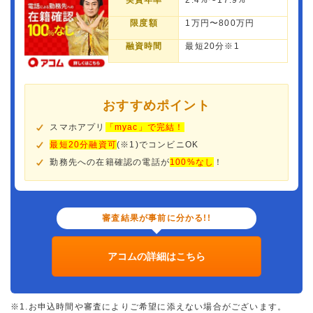
実質年率
2.4%〜17.9%
限度額
1万円〜800万円
融資時間
最短20分※1
おすすめポイント
スマホアプリ
「myac」で完結！
最短20分融資可
(※1)でコンビニOK
勤務先への在籍確認の電話が
100%なし
！
審査結果が事前に分かる!!
アコムの詳細はこちら
※1.お申込時間や審査によりご希望に添えない場合がございます。