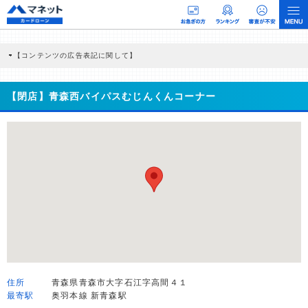
【コンテンツの広告表記に関して】
本コンテンツには、紹介している商品・商材の広告（リンク）を含む場合がありま
す。 これらの広告を経由して読者が企業ホームページを訪れ、成約が発生すると弊
社に対して企業から紹介報酬が支払われるという収益モデルです。 ただし、特定の
【閉店】青森西バイパスむじんくんコーナー
商品を根拠なくPRするものではなく、当編集部の調査／ユーザーへの口コミ収集な
どに基づき、公平性を担保した情報提供を行っています。
>提携企業一覧
住所
青森県青森市大字石江字高間４１
最寄駅
奥羽本線 新青森駅