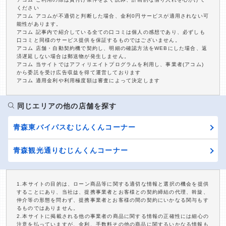
ください
アコム アコムが不適切と判断した場合、金利0円サービスが適用されない可
能性があります。
アコム 記事内で紹介している全ての口コミは個人の感想であり、必ずしも
口コミと同様のサービス提供を保証するものではございません。
アコム 店舗・自動契約機で契約し、明細の確認方法をWEBにした場合、返
済遅延しない場合は郵送物が発生しません。
アコム 当サイトではアフィリエイトプログラムを利用し、事業者(アコム)
から委託を受け広告収益を得て運営しております
アコム 適用金利や利用極度額は審査によって決定します
同じエリアの他の店舗を探す
青森東バイパスむじんくんコーナー
青森観光通りむじんくんコーナー
1.本サイトの目的は、ローン商品等に関する適切な情報と選択の機会を提供
することにあり、当社は、提携事業者とお客様との契約締結の代理、斡旋、
仲介等の形態を問わず、提携事業者とお客様の間の契約にいかなる関与もす
るものではありません。
2.本サイトに掲載される他の事業者の商品に関する情報の正確性には細心の
注意を払っていますが、金利、手数料その他の商品に関するいかなる情報も