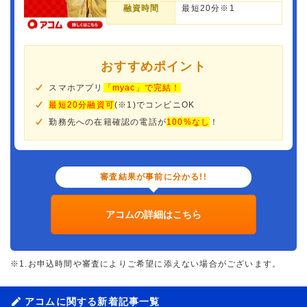
融資時間
最短20分※1
おすすめポイント
スマホアプリ
「myac」で完結！
最短20分融資可
(※1)でコンビニOK
勤務先への在籍確認の電話が
100%なし
！
審査結果が事前に分かる!!
アコムの詳細はこちら
※1.お申込時間や審査によりご希望に添えない場合がございます。
アコムに関する新着記事一覧