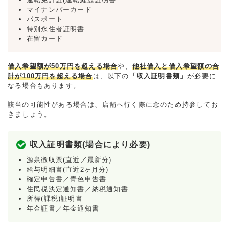
マイナンバーカード
パスポート
特別永住者証明書
在留カード
借入希望額が50万円を超える場合
や、
他社借入と借入希望額の合
計が100万円を超える場合
は、以下の
「収入証明書類」
が必要に
なる場合もあります。
該当の可能性がある場合は、店舗へ行く際に念のため持参してお
きましょう。
収入証明書類(場合により必要)
源泉徴収票(直近／最新分)
給与明細書(直近2ヶ月分)
確定申告書／青色申告書
住民税決定通知書／納税通知書
所得(課税)証明書
年金証書／年金通知書