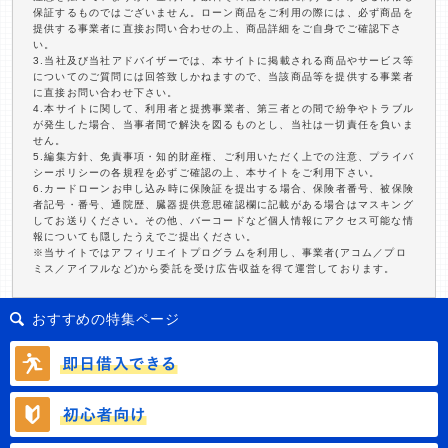
保証するものではございません。ローン商品をご利用の際には、必ず商品を
提供する事業者に直接お問い合わせの上、商品詳細をご自身でご確認下さ
い。
3.当社及び当社アドバイザーでは、本サイトに掲載される商品やサービス等
についてのご質問には回答致しかねますので、当該商品等を提供する事業者
に直接お問い合わせ下さい。
4.本サイトに関して、利用者と提携事業者、第三者との間で紛争やトラブル
が発生した場合、当事者間で解決を図るものとし、当社は一切責任を負いま
せん。
5.編集方針、免責事項・知的財産権、ご利用いただく上での注意、プライバ
シーポリシーの各規程を必ずご確認の上、本サイトをご利用下さい。
6.カードローンお申し込み時に保険証を提出する場合、保険者番号、被保険
者記号・番号、通院歴、臓器提供意思確認欄に記載がある場合はマスキング
してお送りください。その他、バーコードなど個人情報にアクセス可能な情
報についても隠したうえでご提出ください。
※当サイトではアフィリエイトプログラムを利用し、事業者(アコム／プロ
ミス／アイフルなど)から委託を受け広告収益を得て運営しております。
おすすめの特集ページ