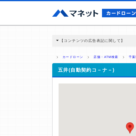
【コンテンツの広告表記に関して】
本コンテンツには、紹介している商品・商材
と弊社に対して企業から紹介報酬が支払われ
カードローン
店舗・ATM検索
千葉
ミ収集などに基づき、公平性を担保した情
>提携企業一覧
五井(自動契約コ－ナ－)