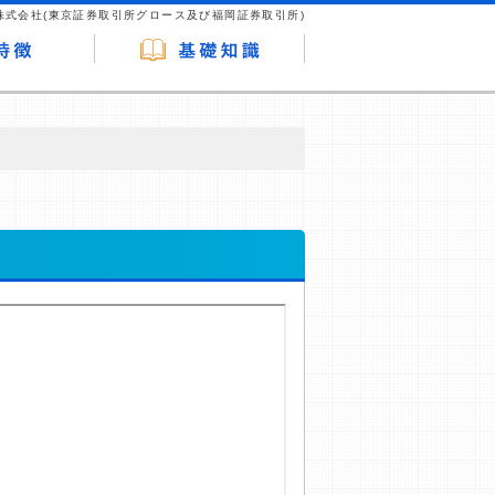
株式会社(東京証券取引所グロース及び福岡証券取引所)
が企業ホームページを訪れ、成約が発生する
はなく、当編集部の調査／ユーザーへの口コ