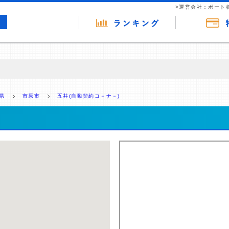
>運営会社：ポート
の広告（リンク）を含む場合があります。 これらの広告を経由して読者
るという収益モデルです。 ただし、特定の商品を根拠なくPRするもので
県
市原市
五井(自動契約コ－ナ－)
報提供を行っています。