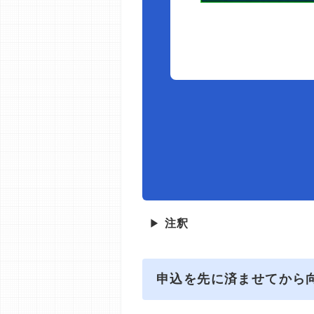
▶
注釈
申込を先に済ませてから