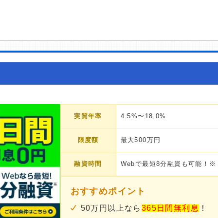
実質年率
4.5%〜18.0%
限度額
最大500万円
融資時間
Webで最短8分融資も可能！※
おすすめポイント
50万円以上なら
365日間無利息
！