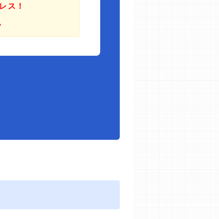
レス！
。