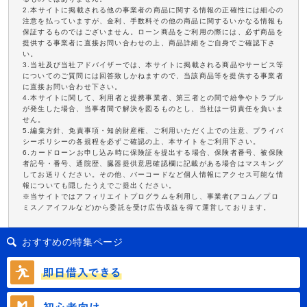
2.本サイトに掲載される他の事業者の商品に関する情報の正確性には細心の
注意を払っていますが、金利、手数料その他の商品に関するいかなる情報も
保証するものではございません。ローン商品をご利用の際には、必ず商品を
提供する事業者に直接お問い合わせの上、商品詳細をご自身でご確認下さ
い。
3.当社及び当社アドバイザーでは、本サイトに掲載される商品やサービス等
についてのご質問には回答致しかねますので、当該商品等を提供する事業者
に直接お問い合わせ下さい。
4.本サイトに関して、利用者と提携事業者、第三者との間で紛争やトラブル
が発生した場合、当事者間で解決を図るものとし、当社は一切責任を負いま
せん。
5.編集方針、免責事項・知的財産権、ご利用いただく上での注意、プライバ
シーポリシーの各規程を必ずご確認の上、本サイトをご利用下さい。
6.カードローンお申し込み時に保険証を提出する場合、保険者番号、被保険
者記号・番号、通院歴、臓器提供意思確認欄に記載がある場合はマスキング
してお送りください。その他、バーコードなど個人情報にアクセス可能な情
報についても隠したうえでご提出ください。
※当サイトではアフィリエイトプログラムを利用し、事業者(アコム／プロ
ミス／アイフルなど)から委託を受け広告収益を得て運営しております。
おすすめの特集ページ