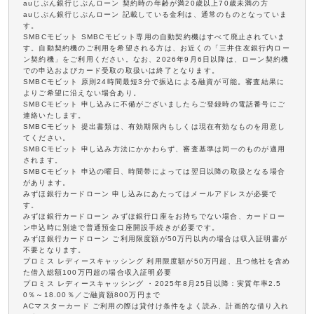
auじぶん銀行じぶんローン 契約時の年齢が満20歳以上70歳未満の方
auじぶん銀行じぶんローン 記載している金利は、通常のものとなっていま
す。
SMBCモビット SMBCモビット専用の自動契約機はすべて廃止されていま
す。自動契約機のご利用を希望される方は、お近くの「三井住友銀行内ロー
ン契約機」をご利用ください。なお、2026年9月6日以降は、ローン契約機
での申込およびカード受取の取扱いは終了となります。
SMBCモビット 原則24時間最短3分で振込による融資が可能。審査結果に
よりご希望に沿えない場合あり。
SMBCモビット 申し込みに不備がございましたらご登録時の電話番号にご
連絡いたします。
SMBCモビット 提出書類は、有効期限内もしくは現在有効なものを用意し
てください。
SMBCモビット 申し込み方法にかかわらず、審査基準は同一のものが適用
されます。
SMBCモビット 申込の曜日、時間帯によっては翌日以降の取扱となる場合
があります。
みずほ銀行カードローン 申し込みにあたってはメールアドレスが必要で
す。
みずほ銀行カードローン みずほ銀行口座をお持ちでない場合、カードロー
ン申込時に別途で普通預金口座開設手続きが必要です。
みずほ銀行カードローン ご利用限度額が50万円以内の場合は収入証明書が
不要となります。
プロミス レディースキャッシング 利用限度額が50万円超、且つ他社を含め
た借入総額100万円超の場合収入証明必要
プロミス レディースキャッシング ・2025年8月25日以降：実質年率2.5
0％～18.00％／ご融資額800万円まで
ACマスターカード ご利用の際は貸付け条件をよく読み、計画的な借り入れ