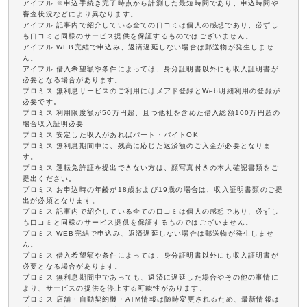
アイフル ※申込手続き完了時点から計測した最短時間であり、申込時間や
審査状況などにより異なります。
アイフル 記事内で紹介している全ての口コミは個人の感想であり、必ずし
も口コミと同様のサービス提供を保証するものではございません。
アイフル WEB完結で申込み、返済遅延しない場合は郵送物が発生しませ
ん。
アイフル 借入希望額や条件によっては、身分証明書以外にも収入証明書が
必要となる場合があります。
プロミス 無利息サービスのご利用にはメアド登録とWeb明細利用の登録が
必要です。
プロミス 利用限度額が50万円超、且つ他社を含めた借入総額100万円超の
場合収入証明必要
プロミス 安定した収入があればパート・バイトOK
プロミス 無利息期間中に、残高に応じた返済額のご入金が必要となりま
す。
プロミス 運転免許証を提出できない方は、顔写真付きの本人確認書類をご
提出ください。
プロミス お申込時の年齢が18歳および19歳の場合は、収入証明書類のご提
出が必須となります。
プロミス 記事内で紹介している全ての口コミは個人の感想であり、必ずし
も口コミと同様のサービス提供を保証するものではございません。
プロミス WEB完結で申込み、返済遅延しない場合は郵送物が発生しませ
ん。
プロミス 借入希望額や条件によっては、身分証明書以外にも収入証明書が
必要となる場合があります。
プロミス 無利息期間中であっても、返済に遅延した場合やその他の事情に
より、サービスの提供を停止する可能性があります。
プロミス 店舗・自動契約機・ATM情報は随時変更されるため、最新情報は