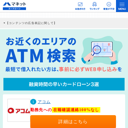
【コンテンツの広告表記に関して】
本コンテンツには、紹介している商品・商材の広告（リンク）を含む場合がありま
す。 これらの広告を経由して読者が企業ホームページを訪れ、成約が発生すると弊
社に対して企業から紹介報酬が支払われるという収益モデルです。 ただし、特定の
商品を根拠なくPRするものではなく、当編集部の調査／ユーザーへの口コミ収集な
どに基づき、公平性を担保した情報提供を行っています。
>提携企業一覧
1
アコム
勤務先への
在籍確認連絡100%なし
詳細はこちら