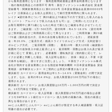
から無利息適用となります ・無利息期間経過後は通常金利適用となります
・他の無利息商品との併用不可 商号：新生フィナンシャル株式会社 貸金業
登録番号：関東財務局長(11) 第01024号 日本貸金業協会会員第000003号
レイク 口座振込による借入は原則として銀行営業時間内に限られます。
レイク ■貸付条件について 満20歳以上70歳以下の方で安定した収入のある
方（パート・アルバイトで収入のある方も可）は、ご利用いただけます。
お取引期間中に満71歳になられた時点で新たなご融資を停止させていただ
きます。 ご融資額：1万~500万円、貸付利率：年4.5~18.0% （貸付利率
はご契約額およびご利用残高に応じて異なります）、 ご利用対象：満20歳
~70歳（国内居住の方、日本の永住権を取得されている方）、 遅延損害
金：年20.0%、ご返済方式：残高スライドリボルビング方式・元利定額リ
ボルビング方式、 ご返済期間（回数）、 最長10年・最大120回（融資額の
範囲内での追加借入や繰上返済により、返済期間・回数はお借入れ及び返済
計画に応じて 変動します）、必要書類：運転免許証（契約額に応じて、レ
イクが必要と判断した場合、 収入証明も提出）、担保・保証人：不要 ※貸
付条件を確認し、借りすぎに注意しましょう。 ※新生フィナンシャル株式
会社が契約する貸金業務にかかる指定紛争解決機関 ※日本貸金業協会 貸金
業相談・紛争解決センター ※ご契約には所定の審査があります。
横浜銀行 カードローン 適用金利は年1.5～14.6％（変動金利）の間で決定
します。なお、金利の年14.6%は、お借入限度額が100万円以下の場合に
適用されます。
横浜銀行 カードローン お借入限度額は10万円～1,000万円の間で決定さ
れ、10万円単位で変動します。
横浜銀行 カードローン 収入証明書：借入限度額が50万円超の場合は必要
ドコモSMTBネット銀行カードローン 借入当時の画像の為、現在の画面と
異なる場合があります。
auじぶん銀行じぶんローン auじぶん銀行が指定する本人確認書類・収入証
明書の提出が必要です。