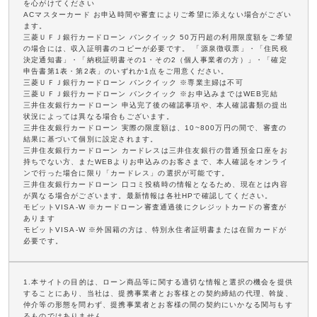
を心がけてください
ACマスターカード お申込時間や審査によりご希望に添えない場合がござい
ます。
三菱ＵＦＪ銀行カードローン バンクイック 50万円超の利用限度額をご希望
の場合には、収入証明書のコピーが必要です。 「源泉徴収票」・「住民税
決定通知書」・「納税証明書その1・その2（個人事業者の方）」・「確定
申告書第1表・第2表」のいずれか1点をご用意ください。
三菱ＵＦＪ銀行カードローン バンクイック ※専業主婦は不可
三菱ＵＦＪ銀行カードローン バンクイック ※お申込みまではWEB完結
三井住友銀行カードローン 申込完了後の確認事項や、本人確認書類の提出
状況によっては異なる場合もございます。
三井住友銀行カードローン 実際の限度額は、10~800万円の間で、審査の
結果に基づいて個別に設定されます。
三井住友銀行カードローン カードレスは三井住友銀行の普通預金口座をお
持ちでない方、またWEBよりお申込みのお客さまで、本人確認をオンライ
ンで行った場合に限り「カードレス」の選択が可能です。
三井住友銀行カードローン 口コミ投稿時の情報となるため、現在とは内容
が異なる場合がございます。最新情報は各社HPで確認してください。
モビットVISA-W ※カードローン審査通過後にクレジットカードの審査が
あります
モビットVISA-W ※外国籍の方は、特別永住者証明書または在留カードが
必要です。
1.本サイトの目的は、ローン商品等に関する適切な情報と選択の機会を提供
することにあり、当社は、提携事業者とお客様との契約締結の代理、斡旋、
仲介等の形態を問わず、提携事業者とお客様の間の契約にいかなる関与もす
るものではありません。