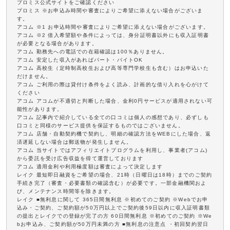
プロミス公式サイトをご確認ください
プロミス ※お申込み時間や審査によりご希望に添えない場合がございま
す。
アコム ※1 お申込時間や審査によりご希望に添えない場合がございます。
アコム ※2 借入希望額や条件によっては、身分証明書以外にも収入証明書
が必要となる場合があります。
アコム 勤務先への電話での在籍確認は100％ありません。
アコム 安定した収入があればパート・バイトOK
アコム 高校生（定時制高校生および高等専門学校生も含む）はお申込いた
だけません。
アコム ご利用の際は貸付け条件をよく読み、計画的な借り入れを心がけて
ください
アコム アコムが不適切と判断した場合、金利0円サービスが適用されない可
能性があります。
アコム 記事内で紹介している全ての口コミは個人の感想であり、必ずしも
口コミと同様のサービス提供を保証するものではございません。
アコム 店舗・自動契約機で契約し、明細の確認方法をWEBにした場合、返
済遅延しない場合は郵送物が発生しません。
アコム 当サイトではアフィリエイトプログラムを利用し、事業者(アコム)
から委託を受け広告収益を得て運営しております
アコム 適用金利や利用極度額は審査によって決定します
レイク 最短即日融資をご希望の場合、21時（日曜日は18時）までのご契約
手続き完了（審査・必要書類の確認含む）が必要です。一部金融機関およ
び、メンテナンス時間等を除きます。
レイク ■無利息に関して 365日間無利息 ※初めてのご契約 ※Webでお申
込み・ご契約、ご契約額が50万円以上でご契約後59日以内に収入証明書類
の提出とレイクでの登録が完了の方 60日間無利息 ※初めてのご契約 ※We
bお申込み、ご契約額が50万円未満の方 ■無利息の注意点 ・初回契約翌日