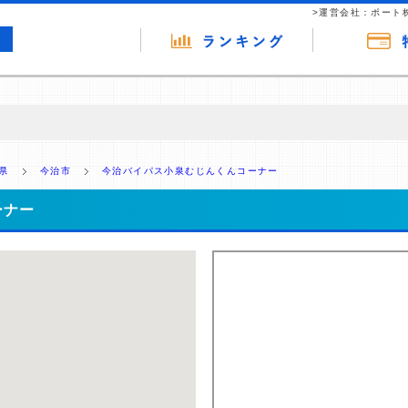
>運営会社：ポート
の広告（リンク）を含む場合があります。 これらの広告を経由して読者
るという収益モデルです。 ただし、特定の商品を根拠なくPRするもので
県
今治市
今治バイパス小泉むじんくんコーナー
報提供を行っています。
ーナー