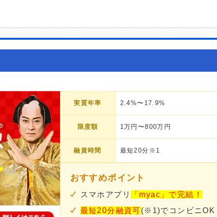
実質年率
2.4%〜17.9%
限度額
1万円〜800万円
融資時間
最短20分※1
おすすめポイント
スマホアプリ
「myac」で完結！
最短20分融資可
(※1)でコンビニOK