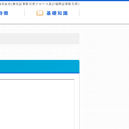
株式会社(東京証券取引所グロース及び福岡証券取引所)
が企業ホームページを訪れ、成約が発生する
はなく、当編集部の調査／ユーザーへの口コ