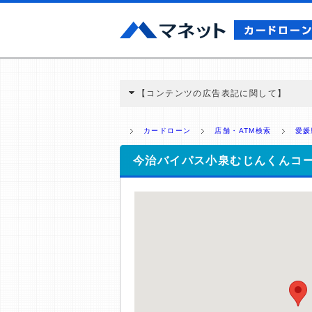
【コンテンツの広告表記に関して】
本コンテンツには、紹介している商品・商材
と弊社に対して企業から紹介報酬が支払われ
カードローン
店舗・ATM検索
愛媛
ミ収集などに基づき、公平性を担保した情
>提携企業一覧
今治バイパス小泉むじんくんコ