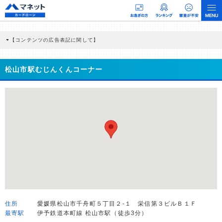
【コンテンツの広告表記に関して】
本コンテンツには、紹介している商品・商材の広告（リンク）を含む場合がありま
す。 これらの広告を経由して読者が企業ホームページを訪れ、成約が発生すると弊
社に対して企業から紹介報酬が支払われるという収益モデルです。 ただし、特定の
松山市駅むじんくんコーナー
商品を根拠なくPRするものではなく、当編集部の調査／ユーザーへの口コミ収集な
どに基づき、公平性を担保した情報提供を行っています。
>提携企業一覧
住所
愛媛県松山市千舟町５丁目２-１ 栄信第３ビルＢ１Ｆ
最寄駅
伊予鉄道本町線 松山市駅（徒歩3分）