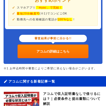
おすすめポイント
スマホアプリ
「myac」で完結！
最短20分融資可
(※1)でコンビニOK
勤務先への在籍確認の電話が
100%なし
！
審査結果が事前に分かる!!
アコムの詳細はこちら
※1.お申込時間や審査によりご希望に添えない場合がございます。
アコムに関する新着記事一覧
アコムで収入証明書なしで借りるに
は？｜必要条件と提出書類について
解説