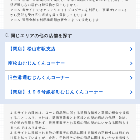
済遅延しない場合は郵送物が発生しません。
アコム 当サイトではアフィリエイトプログラムを利用し、事業者(アコム)
から委託を受け広告収益を得て運営しております
アコム 適用金利や利用極度額は審査によって決定します
同じエリアの他の店舗を探す
【閉店】松山市駅支店
南松山むじんくんコーナー
旧空港通むじんくんコーナー
【閉店】１９６号線谷町むじんくんコーナー
1.本サイトの目的は、ローン商品等に関する適切な情報と選択の機会を提供
することにあり、当社は、提携事業者とお客様との契約締結の代理、斡旋、
仲介等の形態を問わず、提携事業者とお客様の間の契約にいかなる関与もす
るものではありません。
2.本サイトに掲載される他の事業者の商品に関する情報の正確性には細心の
注意を払っていますが、金利、手数料その他の商品に関するいかなる情報も