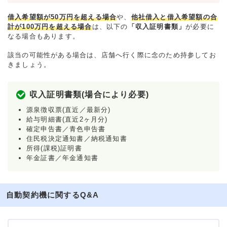
借入希望額が50万円を超える場合
や、
他社借入と借入希望額の合
計が100万円を超える場合
は、以下の
「収入証明書類」
が必要に
なる場合もあります。
該当の可能性がある場合は、店舗へ行く際に念のため持参してお
きましょう。
収入証明書類(場合により必要)
源泉徴収票(直近／最新分)
給与明細書(直近2ヶ月分)
確定申告書／青色申告書
住民税決定通知書／納税通知書
所得(課税)証明書
年金証書／年金通知書
自動契約機に関するQ&A