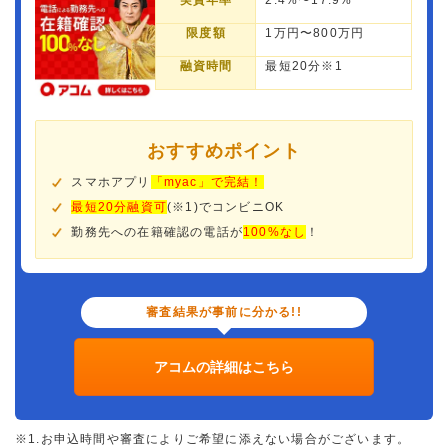
実質年率
2.4%〜17.9%
限度額
1万円〜800万円
融資時間
最短20分※1
おすすめポイント
スマホアプリ
「myac」で完結！
最短20分融資可
(※1)でコンビニOK
勤務先への在籍確認の電話が
100%なし
！
審査結果が事前に分かる!!
アコムの詳細はこちら
※1.お申込時間や審査によりご希望に添えない場合がございます。