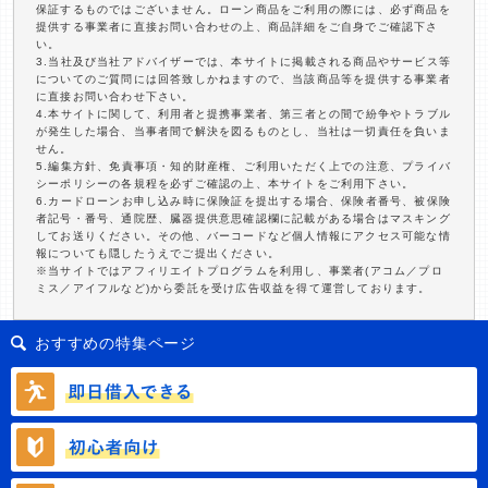
保証するものではございません。ローン商品をご利用の際には、必ず商品を
提供する事業者に直接お問い合わせの上、商品詳細をご自身でご確認下さ
い。
3.当社及び当社アドバイザーでは、本サイトに掲載される商品やサービス等
についてのご質問には回答致しかねますので、当該商品等を提供する事業者
に直接お問い合わせ下さい。
4.本サイトに関して、利用者と提携事業者、第三者との間で紛争やトラブル
が発生した場合、当事者間で解決を図るものとし、当社は一切責任を負いま
せん。
5.編集方針、免責事項・知的財産権、ご利用いただく上での注意、プライバ
シーポリシーの各規程を必ずご確認の上、本サイトをご利用下さい。
6.カードローンお申し込み時に保険証を提出する場合、保険者番号、被保険
者記号・番号、通院歴、臓器提供意思確認欄に記載がある場合はマスキング
してお送りください。その他、バーコードなど個人情報にアクセス可能な情
報についても隠したうえでご提出ください。
※当サイトではアフィリエイトプログラムを利用し、事業者(アコム／プロ
ミス／アイフルなど)から委託を受け広告収益を得て運営しております。
おすすめの特集ページ