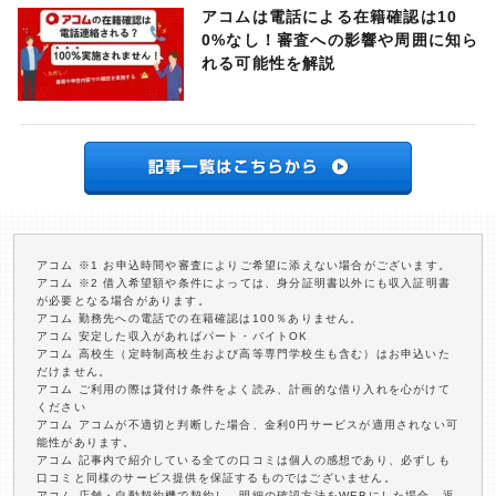
アコムは電話による在籍確認は10
0%なし！審査への影響や周囲に知ら
れる可能性を解説
アコム ※1 お申込時間や審査によりご希望に添えない場合がございます。
アコム ※2 借入希望額や条件によっては、身分証明書以外にも収入証明書
が必要となる場合があります。
アコム 勤務先への電話での在籍確認は100％ありません。
アコム 安定した収入があればパート・バイトOK
アコム 高校生（定時制高校生および高等専門学校生も含む）はお申込いた
だけません。
アコム ご利用の際は貸付け条件をよく読み、計画的な借り入れを心がけて
ください
アコム アコムが不適切と判断した場合、金利0円サービスが適用されない可
能性があります。
アコム 記事内で紹介している全ての口コミは個人の感想であり、必ずしも
口コミと同様のサービス提供を保証するものではございません。
アコム 店舗・自動契約機で契約し、明細の確認方法をWEBにした場合、返