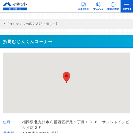
【コンテンツの広告表記に関して】
本コンテンツには、紹介している商品・商材の広告（リンク）を含む場合がありま
す。 これらの広告を経由して読者が企業ホームページを訪れ、成約が発生すると弊
社に対して企業から紹介報酬が支払われるという収益モデルです。 ただし、特定の
折尾むじんくんコーナー
商品を根拠なくPRするものではなく、当編集部の調査／ユーザーへの口コミ収集な
どに基づき、公平性を担保した情報提供を行っています。
>提携企業一覧
住所
福岡県北九州市八幡西区折尾１丁目１３-８ サンシャインビ
ル折尾２Ｆ