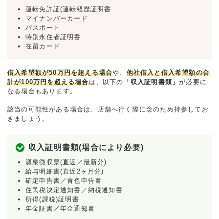
運転免許証(運転経歴証明書
マイナンバーカード
パスポート
特別永住者証明書
在留カード
借入希望額が50万円を超える場合
や、
他社借入と借入希望額の合
計が100万円を超える場合
は、以下の
「収入証明書類」
が必要に
なる場合もあります。
該当の可能性がある場合は、店舗へ行く際に念のため持参してお
きましょう。
収入証明書類(場合により必要)
源泉徴収票(直近／最新分)
給与明細書(直近2ヶ月分)
確定申告書／青色申告書
住民税決定通知書／納税通知書
所得(課税)証明書
年金証書／年金通知書