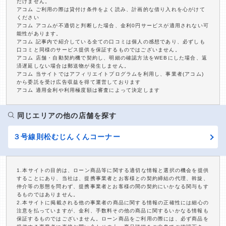
だけません。
アコム ご利用の際は貸付け条件をよく読み、計画的な借り入れを心がけて
ください
アコム アコムが不適切と判断した場合、金利0円サービスが適用されない可
能性があります。
アコム 記事内で紹介している全ての口コミは個人の感想であり、必ずしも
口コミと同様のサービス提供を保証するものではございません。
アコム 店舗・自動契約機で契約し、明細の確認方法をWEBにした場合、返
済遅延しない場合は郵送物が発生しません。
アコム 当サイトではアフィリエイトプログラムを利用し、事業者(アコム)
から委託を受け広告収益を得て運営しております
アコム 適用金利や利用極度額は審査によって決定します
同じエリアの他の店舗を探す
３号線則松むじんくんコーナー
1.本サイトの目的は、ローン商品等に関する適切な情報と選択の機会を提供
することにあり、当社は、提携事業者とお客様との契約締結の代理、斡旋、
仲介等の形態を問わず、提携事業者とお客様の間の契約にいかなる関与もす
るものではありません。
2.本サイトに掲載される他の事業者の商品に関する情報の正確性には細心の
注意を払っていますが、金利、手数料その他の商品に関するいかなる情報も
保証するものではございません。ローン商品をご利用の際には、必ず商品を