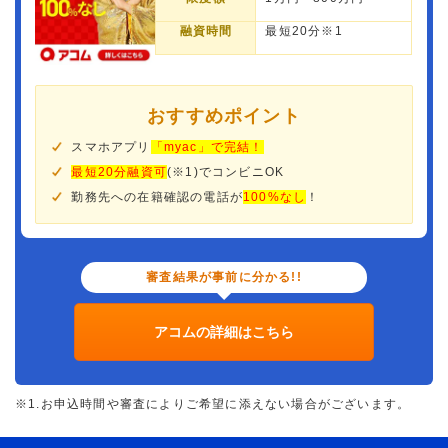
融資時間
最短20分※1
おすすめポイント
スマホアプリ
「myac」で完結！
最短20分融資可
(※1)でコンビニOK
勤務先への在籍確認の電話が
100%なし
！
審査結果が事前に分かる!!
アコムの詳細はこちら
※1.お申込時間や審査によりご希望に添えない場合がございます。