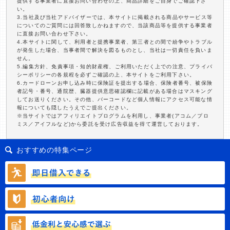
提供する事業者に直接お問い合わせの上、商品詳細をご自身でご確認下さ
い。
3.当社及び当社アドバイザーでは、本サイトに掲載される商品やサービス等
についてのご質問には回答致しかねますので、当該商品等を提供する事業者
に直接お問い合わせ下さい。
4.本サイトに関して、利用者と提携事業者、第三者との間で紛争やトラブル
が発生した場合、当事者間で解決を図るものとし、当社は一切責任を負いま
せん。
5.編集方針、免責事項・知的財産権、ご利用いただく上での注意、プライバ
シーポリシーの各規程を必ずご確認の上、本サイトをご利用下さい。
6.カードローンお申し込み時に保険証を提出する場合、保険者番号、被保険
者記号・番号、通院歴、臓器提供意思確認欄に記載がある場合はマスキング
してお送りください。その他、バーコードなど個人情報にアクセス可能な情
報についても隠したうえでご提出ください。
※当サイトではアフィリエイトプログラムを利用し、事業者(アコム／プロ
ミス／アイフルなど)から委託を受け広告収益を得て運営しております。
おすすめの特集ページ