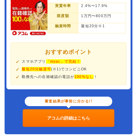
実質年率
2.4%〜17.9%
限度額
1万円〜800万円
融資時間
最短20分※1
おすすめポイント
スマホアプリ
「myac」で完結！
最短20分融資可
(※1)でコンビニOK
勤務先への在籍確認の電話が
100%なし
！
審査結果が事前に分かる!!
アコムの詳細はこちら