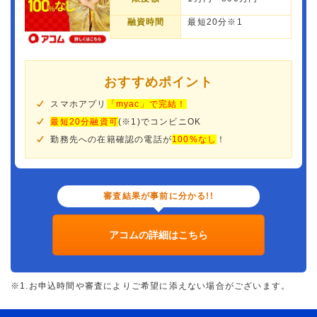
融資時間
最短20分※1
おすすめポイント
スマホアプリ
「myac」で完結！
最短20分融資可
(※1)でコンビニOK
勤務先への在籍確認の電話が
100%なし
！
審査結果が事前に分かる!!
アコムの詳細はこちら
※1.お申込時間や審査によりご希望に添えない場合がございます。