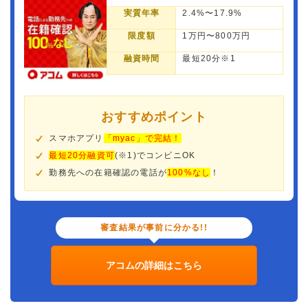
実質年率
2.4%〜17.9%
限度額
1万円〜800万円
融資時間
最短20分※1
おすすめポイント
スマホアプリ
「myac」で完結！
最短20分融資可
(※1)でコンビニOK
勤務先への在籍確認の電話が
100%なし
！
審査結果が事前に分かる!!
アコムの詳細はこちら