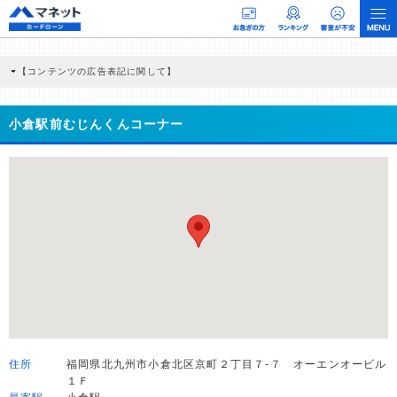
【コンテンツの広告表記に関して】
本コンテンツには、紹介している商品・商材の広告（リンク）を含む場合がありま
す。 これらの広告を経由して読者が企業ホームページを訪れ、成約が発生すると弊
社に対して企業から紹介報酬が支払われるという収益モデルです。 ただし、特定の
小倉駅前むじんくんコーナー
商品を根拠なくPRするものではなく、当編集部の調査／ユーザーへの口コミ収集な
どに基づき、公平性を担保した情報提供を行っています。
>提携企業一覧
住所
福岡県北九州市小倉北区京町２丁目７-７ オーエンオービル
１Ｆ