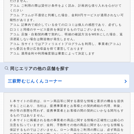
だけません。
アコム ご利用の際は貸付け条件をよく読み、計画的な借り入れを心がけて
ください
アコム アコムが不適切と判断した場合、金利0円サービスが適用されない可
能性があります。
アコム 記事内で紹介している全ての口コミは個人の感想であり、必ずしも
口コミと同様のサービス提供を保証するものではございません。
アコム 店舗・自動契約機で契約し、明細の確認方法をWEBにした場合、返
済遅延しない場合は郵送物が発生しません。
アコム 当サイトではアフィリエイトプログラムを利用し、事業者(アコム)
から委託を受け広告収益を得て運営しております
アコム 適用金利や利用極度額は審査によって決定します
同じエリアの他の店舗を探す
三萩野むじんくんコーナー
1.本サイトの目的は、ローン商品等に関する適切な情報と選択の機会を提供
することにあり、当社は、提携事業者とお客様との契約締結の代理、斡旋、
仲介等の形態を問わず、提携事業者とお客様の間の契約にいかなる関与もす
るものではありません。
2.本サイトに掲載される他の事業者の商品に関する情報の正確性には細心の
注意を払っていますが、金利、手数料その他の商品に関するいかなる情報も
保証するものではございません。ローン商品をご利用の際には、必ず商品を