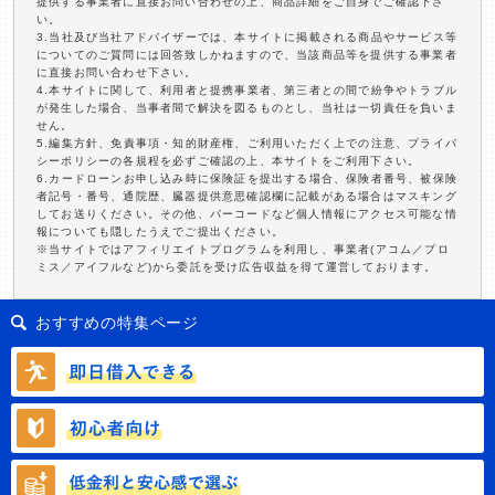
提供する事業者に直接お問い合わせの上、商品詳細をご自身でご確認下さ
い。
3.当社及び当社アドバイザーでは、本サイトに掲載される商品やサービス等
についてのご質問には回答致しかねますので、当該商品等を提供する事業者
に直接お問い合わせ下さい。
4.本サイトに関して、利用者と提携事業者、第三者との間で紛争やトラブル
が発生した場合、当事者間で解決を図るものとし、当社は一切責任を負いま
せん。
5.編集方針、免責事項・知的財産権、ご利用いただく上での注意、プライバ
シーポリシーの各規程を必ずご確認の上、本サイトをご利用下さい。
6.カードローンお申し込み時に保険証を提出する場合、保険者番号、被保険
者記号・番号、通院歴、臓器提供意思確認欄に記載がある場合はマスキング
してお送りください。その他、バーコードなど個人情報にアクセス可能な情
報についても隠したうえでご提出ください。
※当サイトではアフィリエイトプログラムを利用し、事業者(アコム／プロ
ミス／アイフルなど)から委託を受け広告収益を得て運営しております。
おすすめの特集ページ