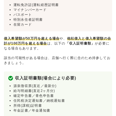
運転免許証(運転経歴証明書
マイナンバーカード
パスポート
特別永住者証明書
在留カード
借入希望額が50万円を超える場合
や、
他社借入と借入希望額の合
計が100万円を超える場合
は、以下の
「収入証明書類」
が必要に
なる場合もあります。
該当の可能性がある場合は、店舗へ行く際に念のため持参してお
きましょう。
収入証明書類(場合により必要)
源泉徴収票(直近／最新分)
給与明細書(直近2ヶ月分)
確定申告書／青色申告書
住民税決定通知書／納税通知書
所得(課税)証明書
年金証書／年金通知書