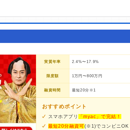
実質年率
2.4%〜17.9%
限度額
1万円〜800万円
融資時間
最短20分※1
おすすめポイント
スマホアプリ
「myac」で完結！
最短20分融資可
(※1)でコンビニOK