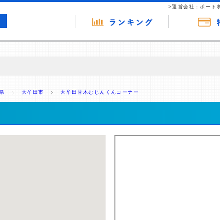
>運営会社：ポート
の広告（リンク）を含む場合があります。 これらの広告を経由して読者
るという収益モデルです。 ただし、特定の商品を根拠なくPRするもので
県
大牟田市
大牟田甘木むじんくんコーナー
報提供を行っています。