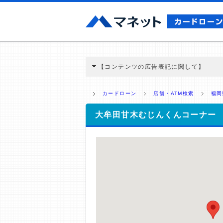
【コンテンツの広告表記に関して】
本コンテンツには、紹介している商品・商材
と弊社に対して企業から紹介報酬が支払われ
カードローン
店舗・ATM検索
福岡
ミ収集などに基づき、公平性を担保した情
>提携企業一覧
大牟田甘木むじんくんコーナー