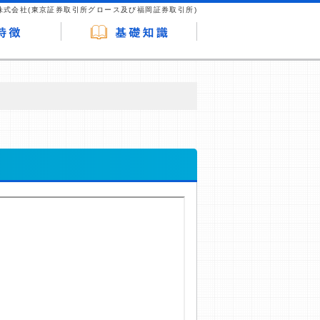
株式会社(東京証券取引所グロース及び福岡証券取引所)
が企業ホームページを訪れ、成約が発生する
はなく、当編集部の調査／ユーザーへの口コ