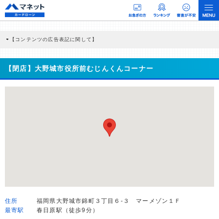
【コンテンツの広告表記に関して】
本コンテンツには、紹介している商品・商材の広告（リンク）を含む場合がありま
す。 これらの広告を経由して読者が企業ホームページを訪れ、成約が発生すると弊
社に対して企業から紹介報酬が支払われるという収益モデルです。 ただし、特定の
【閉店】大野城市役所前むじんくんコーナー
商品を根拠なくPRするものではなく、当編集部の調査／ユーザーへの口コミ収集な
どに基づき、公平性を担保した情報提供を行っています。
>提携企業一覧
住所
福岡県大野城市錦町３丁目６-３ マーメゾン１Ｆ
最寄駅
春日原駅（徒歩9分）