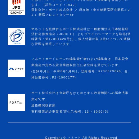
マネットカードローンの編集責任者および編集者は、日本貸金
業協会の定める貸金業務取扱主任者登録を受けています。
(登録年月日：令和8年1月9日、登録番号：K250020096、合
格証書番号：F241000177)
ポート株式会社は金融庁をはじめとする政府機関への届出済事
業者です。
適格機関投資家
有料職業紹介事業者(厚生労働省：13-ﾕ-305645)