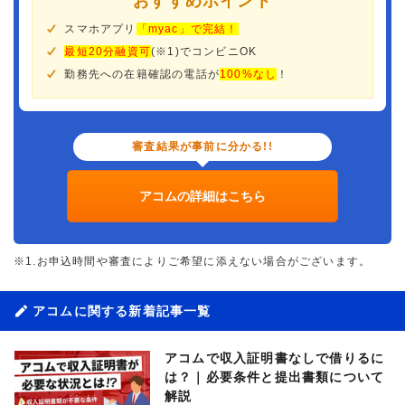
おすすめポイント
スマホアプリ
「myac」で完結！
最短20分融資可
(※1)でコンビニOK
勤務先への在籍確認の電話が
100%なし
！
審査結果が事前に分かる!!
アコムの詳細はこちら
※1.お申込時間や審査によりご希望に添えない場合がございます。
アコムに関する新着記事一覧
アコムで収入証明書なしで借りるに
は？｜必要条件と提出書類について
解説