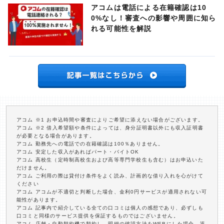
アコムは電話による在籍確認は10
0%なし！審査への影響や周囲に知ら
れる可能性を解説
アコム ※1 お申込時間や審査によりご希望に添えない場合がございます。
アコム ※2 借入希望額や条件によっては、身分証明書以外にも収入証明書
が必要となる場合があります。
アコム 勤務先への電話での在籍確認は100％ありません。
アコム 安定した収入があればパート・バイトOK
アコム 高校生（定時制高校生および高等専門学校生も含む）はお申込いた
だけません。
アコム ご利用の際は貸付け条件をよく読み、計画的な借り入れを心がけて
ください
アコム アコムが不適切と判断した場合、金利0円サービスが適用されない可
能性があります。
アコム 記事内で紹介している全ての口コミは個人の感想であり、必ずしも
口コミと同様のサービス提供を保証するものではございません。
アコム 店舗・自動契約機で契約し、明細の確認方法をWEBにした場合、返