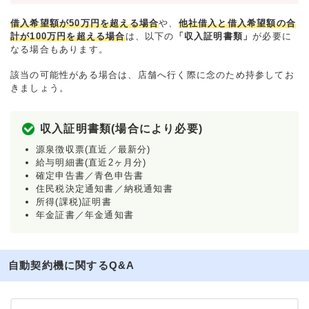
借入希望額が50万円を超える場合
や、
他社借入と借入希望額の合
計が100万円を超える場合
は、以下の
「収入証明書類」
が必要に
なる場合もあります。
該当の可能性がある場合は、店舗へ行く際に念のため持参してお
きましょう。
収入証明書類(場合により必要)
源泉徴収票(直近／最新分)
給与明細書(直近2ヶ月分)
確定申告書／青色申告書
住民税決定通知書／納税通知書
所得(課税)証明書
年金証書／年金通知書
自動契約機に関するQ&A