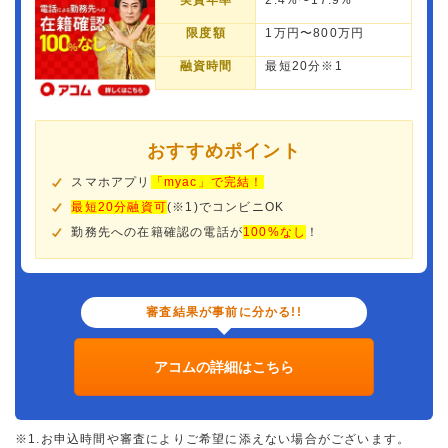
実質年率
2.4%〜17.9%
限度額
1万円〜800万円
融資時間
最短20分※1
おすすめポイント
スマホアプリ
「myac」で完結！
最短20分融資可
(※1)でコンビニOK
勤務先への在籍確認の電話が
100%なし
！
審査結果が事前に分かる!!
アコムの詳細はこちら
※1.お申込時間や審査によりご希望に添えない場合がございます。