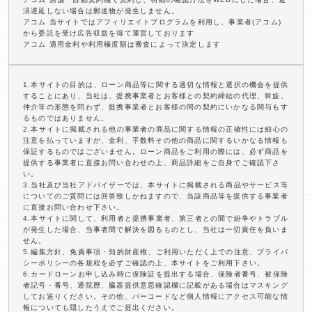
済遅延しない場合は郵送物が発生しません。
アコム 当サイトではアフィリエイトプログラムを利用し、事業者(アコム)
から委託を受け広告収益を得て運営しております
アコム 適用金利や利用極度額は審査によって決定します
1.本サイトの目的は、ローン商品等に関する適切な情報と選択の機会を提供
することにあり、当社は、提携事業者とお客様との契約締結の代理、斡旋、
仲介等の形態を問わず、提携事業者とお客様の間の契約にいかなる関与もす
るものではありません。
2.本サイトに掲載される他の事業者の商品に関する情報の正確性には細心の
注意を払っていますが、金利、手数料その他の商品に関するいかなる情報も
保証するものではございません。ローン商品をご利用の際には、必ず商品を
提供する事業者に直接お問い合わせの上、商品詳細をご自身でご確認下さ
い。
3.当社及び当社アドバイザーでは、本サイトに掲載される商品やサービス等
についてのご質問には回答致しかねますので、当該商品等を提供する事業者
に直接お問い合わせ下さい。
4.本サイトに関して、利用者と提携事業者、第三者との間で紛争やトラブル
が発生した場合、当事者間で解決を図るものとし、当社は一切責任を負いま
せん。
5.編集方針、免責事項・知的財産権、ご利用いただく上での注意、プライバ
シーポリシーの各規程を必ずご確認の上、本サイトをご利用下さい。
6.カードローンお申し込み時に保険証を提出する場合、保険者番号、被保険
者記号・番号、通院歴、臓器提供意思確認欄に記載がある場合はマスキング
してお送りください。その他、バーコードなど個人情報にアクセス可能な情
報についても隠したうえでご提出ください。