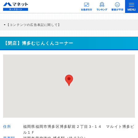
【コンテンツの広告表記に関して】
本コンテンツには、紹介している商品・商材の広告（リンク）を含む場合がありま
す。 これらの広告を経由して読者が企業ホームページを訪れ、成約が発生すると弊
社に対して企業から紹介報酬が支払われるという収益モデルです。 ただし、特定の
【閉店】博多むじんくんコーナー
商品を根拠なくPRするものではなく、当編集部の調査／ユーザーへの口コミ収集な
どに基づき、公平性を担保した情報提供を行っています。
>提携企業一覧
住所
福岡県福岡市博多区博多駅前２丁目３-１４ マルイト博多ビ
ル１Ｆ