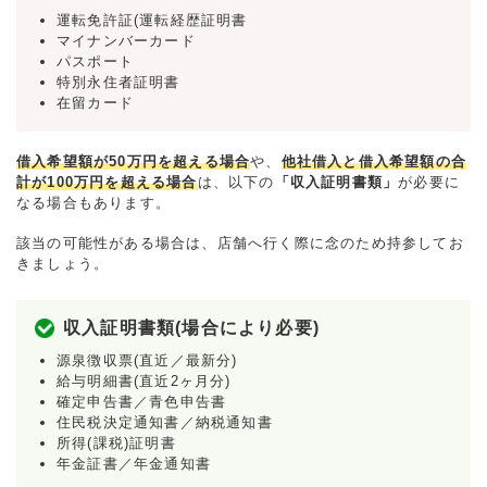
運転免許証(運転経歴証明書
マイナンバーカード
パスポート
特別永住者証明書
在留カード
借入希望額が50万円を超える場合
や、
他社借入と借入希望額の合
計が100万円を超える場合
は、以下の
「収入証明書類」
が必要に
なる場合もあります。
該当の可能性がある場合は、店舗へ行く際に念のため持参してお
きましょう。
収入証明書類(場合により必要)
源泉徴収票(直近／最新分)
給与明細書(直近2ヶ月分)
確定申告書／青色申告書
住民税決定通知書／納税通知書
所得(課税)証明書
年金証書／年金通知書