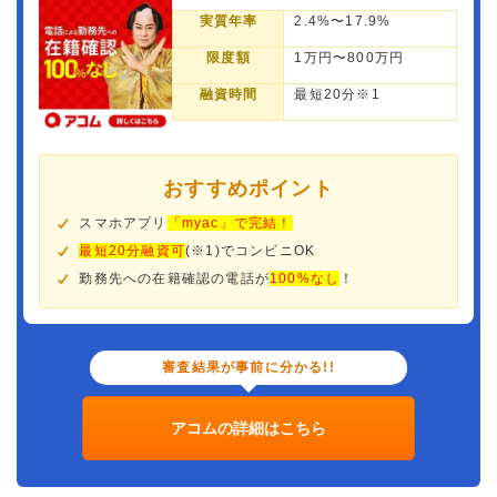
実質年率
2.4%〜17.9%
限度額
1万円〜800万円
融資時間
最短20分※1
おすすめポイント
スマホアプリ
「myac」で完結！
最短20分融資可
(※1)でコンビニOK
勤務先への在籍確認の電話が
100%なし
！
審査結果が事前に分かる!!
アコムの詳細はこちら