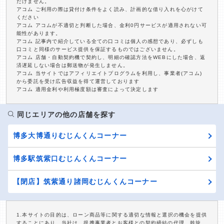
だけません。
アコム ご利用の際は貸付け条件をよく読み、計画的な借り入れを心がけて
ください
アコム アコムが不適切と判断した場合、金利0円サービスが適用されない可
能性があります。
アコム 記事内で紹介している全ての口コミは個人の感想であり、必ずしも
口コミと同様のサービス提供を保証するものではございません。
アコム 店舗・自動契約機で契約し、明細の確認方法をWEBにした場合、返
済遅延しない場合は郵送物が発生しません。
アコム 当サイトではアフィリエイトプログラムを利用し、事業者(アコム)
から委託を受け広告収益を得て運営しております
アコム 適用金利や利用極度額は審査によって決定します
同じエリアの他の店舗を探す
博多大博通りむじんくんコーナー
博多駅筑紫口むじんくんコーナー
【閉店】筑紫通り諸岡むじんくんコーナー
1.本サイトの目的は、ローン商品等に関する適切な情報と選択の機会を提供
することにあり、当社は、提携事業者とお客様との契約締結の代理、斡旋、