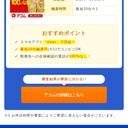
融資時間
最短20分※1
おすすめポイント
スマホアプリ
「myac」で完結！
最短20分融資可
(※1)でコンビニOK
勤務先への在籍確認の電話が
100%なし
！
審査結果が事前に分かる!!
アコムの詳細はこちら
※1.お申込時間や審査によりご希望に添えない場合がございます。