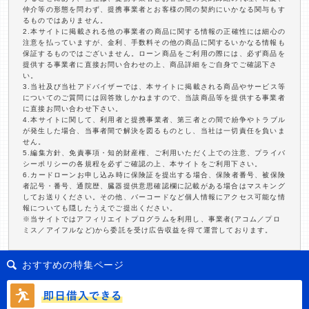
仲介等の形態を問わず、提携事業者とお客様の間の契約にいかなる関与もす
るものではありません。
2.本サイトに掲載される他の事業者の商品に関する情報の正確性には細心の
注意を払っていますが、金利、手数料その他の商品に関するいかなる情報も
保証するものではございません。ローン商品をご利用の際には、必ず商品を
提供する事業者に直接お問い合わせの上、商品詳細をご自身でご確認下さ
い。
3.当社及び当社アドバイザーでは、本サイトに掲載される商品やサービス等
についてのご質問には回答致しかねますので、当該商品等を提供する事業者
に直接お問い合わせ下さい。
4.本サイトに関して、利用者と提携事業者、第三者との間で紛争やトラブル
が発生した場合、当事者間で解決を図るものとし、当社は一切責任を負いま
せん。
5.編集方針、免責事項・知的財産権、ご利用いただく上での注意、プライバ
シーポリシーの各規程を必ずご確認の上、本サイトをご利用下さい。
6.カードローンお申し込み時に保険証を提出する場合、保険者番号、被保険
者記号・番号、通院歴、臓器提供意思確認欄に記載がある場合はマスキング
してお送りください。その他、バーコードなど個人情報にアクセス可能な情
報についても隠したうえでご提出ください。
※当サイトではアフィリエイトプログラムを利用し、事業者(アコム／プロ
ミス／アイフルなど)から委託を受け広告収益を得て運営しております。
おすすめの特集ページ